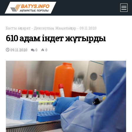
Басты ақпарат
-
Денсаулық
-
Жаңалықтар
-
09.11.2020
610 адам індет жұқтырды
09.11.2020
0
0