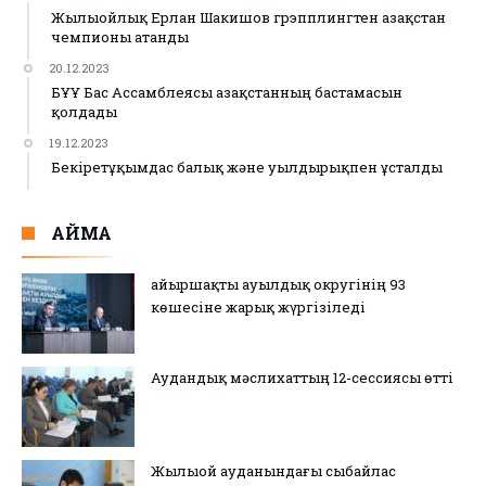
Жылыойлық Ерлан Шакишов грэпплингтен Қазақстан
чемпионы атанды
20.12.2023
БҰҰ Бас Ассамблеясы Қазақстанның бастамасын
қолдады
19.12.2023
Бекіретұқымдас балық және уылдырықпен ұсталды
АЙМАҚ
Қайыршақты ауылдық округінің 93
көшесіне жарық жүргізіледі
Аудандық мәслихаттың 12-сессиясы өтті
Жылыой ауданындағы сыбайлас