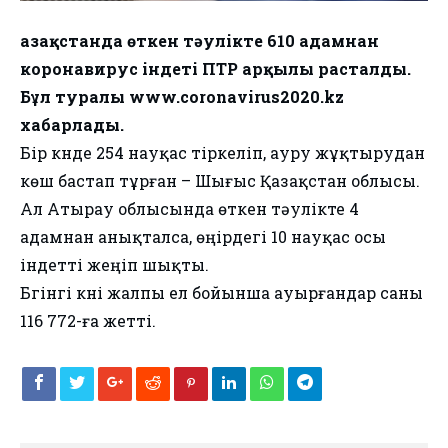
Қазақстанда өткен тәулікте 610 адамнан
коронавирус індеті ПТР арқылы расталды.
Бұл туралы www.coronavirus2020.kz
хабарлады.
Бір күнде 254 науқас тіркеліп, ауру жұқтырудан
көш бастап тұрған – Шығыс Қазақстан облысы.
Ал Атырау облысында өткен тәулікте 4
адамнан анықталса, өңірдегі 10 науқас осы
індетті жеңіп шықты.
Бүгінгі күні жалпы ел бойынша ауырғандар саны
116 772-ға жетті.