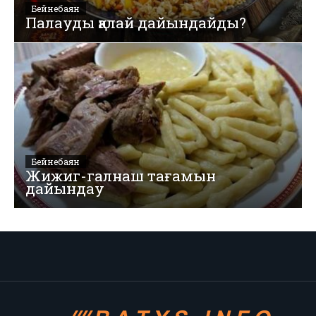
Бейнебаян
Палауды қалай дайындайды?
Бейнебаян
Жижиг-галнаш тағамын
дайындау