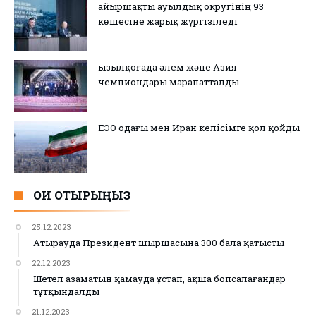
Қайыршақты ауылдық округінің 93
көшесіне жарық жүргізіледі
Қызылқоғада әлем және Азия
чемпиондары марапатталды
ЕЭО одағы мен Иран келісімге қол қойды
ОҚИ ОТЫРЫҢЫЗ
25.12.2023
Атырауда Президент шыршасына 300 бала қатысты
22.12.2023
Шетел азаматын қамауда ұстап, ақша бопсалағандар
тұтқындалды
21.12.2023