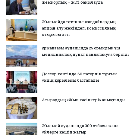
жемқорлық – жіті бақылауда
Жылыойда төтенше жағдайлардың
алдын алу жөніндегі комиссияның
отырысы өтті
Құрманғазы ауданында 25 орындық үш
медициналық пункт пайдалануға берілді
Доссор кентінде 60 пәтерлік тұрғын
үйдің құрылысы басталады
Атыраудың «Жыл кәсіпкері» анықталды
Жылыой ауданында 300 отбасы жаңа
үйлерге көшіп жатыр