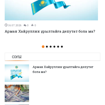
11.07.2026
0
0
айға депутат бола ма?
no title
СОҢҒЫ
Арман Хайруллин Құрылтайға депутат
бола ма?