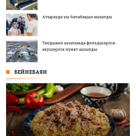
Атырауда үш балабақша ашылды
Талдыкөл ауылында фельдшерлік-
акушерлік пункт ашылды
БЕЙНЕБАЯН