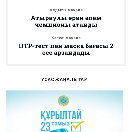
Алдыңғы мақала
Атыраулық өрен әлем
чемпионы атанды
Келесі мақала
ПТР-тест пен маска бағасы 2
есе арзандады
ҰҚСАС ЖАҢАЛЫҚТАР