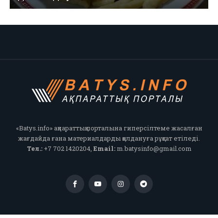
«Batys.info» ақпараттық порталына гиперсілтеме жасалған
жағдайда ғана материалдарды қолдануға рұқсат етіледі.
Тел.:
+7 702 1420204,
Email:
m.batysinfo@gmail.com