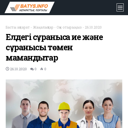
Басты ақпарат
-
Жаңалықтар
-
Оқи отырыңыз
-
26.10.2020
Елдегі сұранысқа ие және
сұранысы төмен
мамандықтар
26.10.2020
0
0