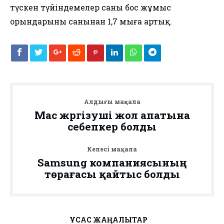
түскен түйіндемелер саны бос жұмыс
орындарының санынан 1,7 мыңға артық.
Алдыңғы мақала
Мас жүргізуші жол апатына
себепкер болды
Келесі мақала
Samsung компаниясының
төрағасы қайтыс болды
ҰҚСАС ЖАҢАЛЫҚТАР