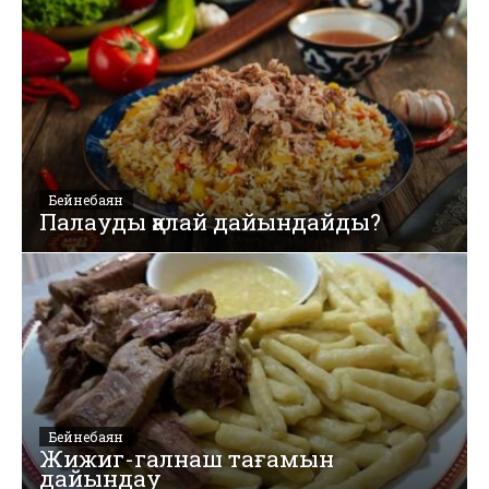
Бейнебаян
Палауды қалай дайындайды?
Бейнебаян
Жижиг-галнаш тағамын
дайындау