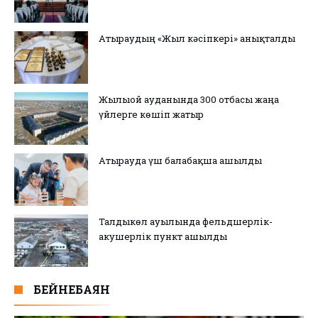
Атыраудың «Жыл кәсіпкері» анықталды
Жылыой ауданында 300 отбасы жаңа
үйлерге көшіп жатыр
Атырауда үш балабақша ашылды
Талдыкөл ауылында фельдшерлік-
акушерлік пункт ашылды
БЕЙНЕБАЯН