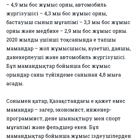
– 4,9 мың бос жұмыс орны, автомобиль
жүргізушісі – 4,3 мың бос жұмыс орны,
бастауыш сынып мұғалімі – 3,3 мың бос жұмыс
орны және медбике – 2,9 мың бос жұмыс орны.
2020 жылдың үшінші тоқсанында ең тапшы
мамандар – жол жұмысшысы, күзетші, даяшы,
дәнекерлеуші және автомобиль жүргізушісі.
Бұл мамандықтар бойынша бос жұмыс
орындар саны түйіндеме санынан 4,8 мыңға
асады.
Сонымен қатар, Қазақстандағы ең қажет емес
мамандар – заңгер, экономист, инженер-
программист, дене шынықтыру мен спорт
мұғалімі және фельдшер екен. Бұл
мамандықтар бойынша жұмыс іздеушілерден