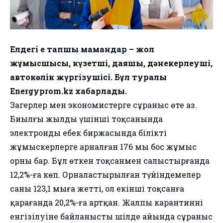
Елдегі ең тапшы мамандар – жол
жұмысшысы, күзетші, даяшы, дәнекерлеуші,
автокөлік жүргізушісі. Бұл туралы
Еnergyprom.kz хабарлады.
Заңгерлер мен экономистерге сұраныс өте аз.
Биылғы жылдың үшінші тоқсанында
электронды еңбек биржасында білікті
жұмыскерлерге арналған 176 мың бос жұмыс
орны бар. Бұл өткен тоқсанмен салыстырғанда
12,2%-ға көп. Орналастырылған түйіндемелер
саны 123,1 мыңға жетті, ол екінші тоқсанға
қарағанда 20,2%-ға артқан. Жалпы карантиннің
енгізілуіне байланысты шілде айында сұраныс