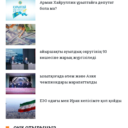
Арман Хайруллин Құрылтайға депутат
бола ма?
Қайыршақты ауылдық округінің 93
көшесіне жарық жүргізіледі
Қызылқоғада әлем және Азия
чемпиондары марапатталды
ЕЭО одағы мен Иран келісімге қол қойды
ОҚИ ОТЫРЫҢЫЗ