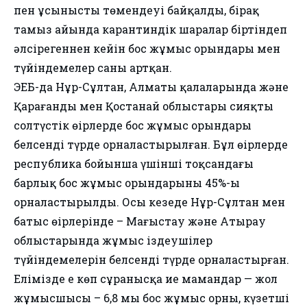
пен ұсыныстың төмендеуі байқалды, бірақ
тамыз айында карантиндік шаралар біртіндеп
әлсірегеннен кейін бос жұмыс орындары мен
түйіндемелер саны артқан.
ЭЕБ-да Нұр-Сұлтан, Алматы қалаларында және
Қарағанды мен Қостанай облыстары сияқты
солтүстік өңірлерде бос жұмыс орындары
белсенді түрде орналастырылған. Бұл өңірлерде
республика бойынша үшінші тоқсандағы
барлық бос жұмыс орындарының 45%-ы
орналастырылды. Осы кезеңде Нұр-Сұлтан мен
батыс өңірлерінде – Маңғыстау және Атырау
облыстарында жұмыс іздеушілер
түйіндемелерін белсенді түрде орналастырған.
Елімізде ең көп сұранысқа ие мамандар — жол
жұмысшысы – 6,8 мың бос жұмыс орны, күзетші