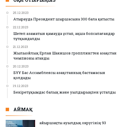
25.12.2023
Атырауда Президент шыршасына 300 бала қатысты
22.12.2023
Шетел азаматын қамауда ұстап, ақша бопсалағандар
тұтқындалды
21.12.2023
Жылыойлық Ерлан Шакишов грэпплингтен Қазақстан
чемпионы атанды
20.12.2023
БҰҰ Бас Ассамблеясы Қазақстанның бастамасын
қолдады
19.12.2023
Бекіретұқымдас балық және уылдырықпен ұсталды
АЙМАҚ
Қайыршақты ауылдық округінің 93