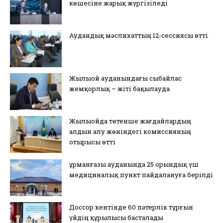
көшесіне жарық жүргізіледі
Аудандық мәслихаттың 12-сессиясы өтті
Жылыой ауданындағы сыбайлас
жемқорлық – жіті бақылауда
Жылыойда төтенше жағдайлардың
алдын алу жөніндегі комиссияның
отырысы өтті
Құрманғазы ауданында 25 орындық үш
медициналық пункт пайдалануға берілді
Доссор кентінде 60 пәтерлік тұрғын
үйдің құрылысы басталады