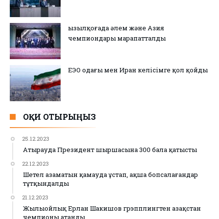
Қызылқоғада әлем және Азия
чемпиондары марапатталды
ЕЭО одағы мен Иран келісімге қол қойды
ОҚИ ОТЫРЫҢЫЗ
25.12.2023
Атырауда Президент шыршасына 300 бала қатысты
22.12.2023
Шетел азаматын қамауда ұстап, ақша бопсалағандар
тұтқындалды
21.12.2023
Жылыойлық Ерлан Шакишов грэпплингтен Қазақстан
чемпионы атанды