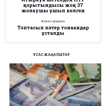
қорытындысы жоқ 37
жолаушы ұшып келген
Келесі мақала
Топтасып пәтер тонағандар
ұсталды
ҰҚСАС ЖАҢАЛЫҚТАР