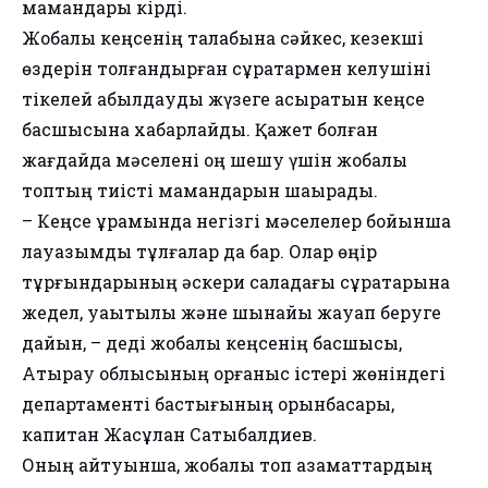
мамандары кірді.
Жобалық кеңсенің талабына сәйкес, кезекші
өздерін толғандырған сұрақтармен келушіні
тікелей қабылдауды жүзеге асыратын кеңсе
басшысына хабарлайды. Қажет болған
жағдайда мәселені оң шешу үшін жобалық
топтың тиісті мамандарын шақырады.
– Кеңсе құрамында негізгі мәселелер бойынша
лауазымдық тұлғалар да бар. Олар өңір
тұрғындарының әскери саладағы сұрақтарына
жедел, уақытылы және шынайы жауап беруге
дайын, – деді жобалық кеңсенің басшысы,
Атырау облысының қорғаныс істері жөніндегі
департаменті бастығының орынбасары,
капитан Жасұлан Сатыбалдиев.
Оның айтуынша, жобалық топ азаматтардың