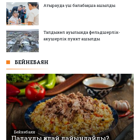
Атырауда үш балабақша ашылды
Талдыкөл ауылында фельдшерлік-
акушерлік пункт ашылды
БЕЙНЕБАЯН
Бейнебаян
Палауды қалай дайындайды?