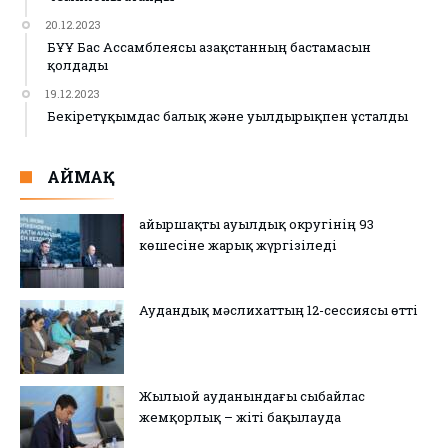
20.12.2023
БҰҰ Бас Ассамблеясы Қазақстанның бастамасын
қолдады
19.12.2023
Бекіретұқымдас балық және уылдырықпен ұсталды
АЙМАҚ
Қайыршақты ауылдық округінің 93
көшесіне жарық жүргізіледі
Аудандық мәслихаттың 12-сессиясы өтті
Жылыой ауданындағы сыбайлас
жемқорлық – жіті бақылауда