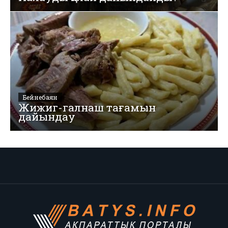
Бейнебаян
Жижиг-галнаш тағамын
дайындау