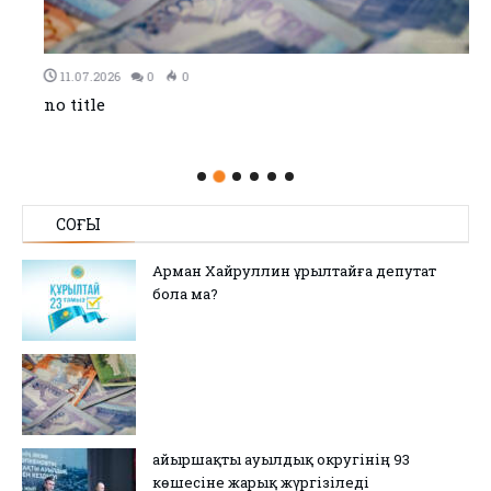
11.07.2026
0
0
no title
СОҢҒЫ
Арман Хайруллин Құрылтайға депутат
бола ма?
Қайыршақты ауылдық округінің 93
көшесіне жарық жүргізіледі