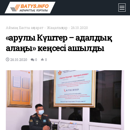
Аймақ
-
Басты ақпарат
-
Жаңалықтар
-
26.10.2020
«Қарулы Күштер – адалдық
алаңы» кеңсесі ашылды
26.10.2020
0
0