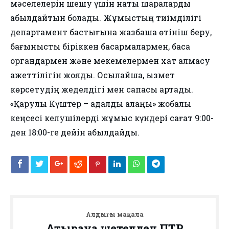
мәселелерін шешу үшін нақты шараларды
қабылдайтын болады. Жұмыстың тиімділігі
департамент бастығына жазбаша өтініш беру,
бағынысты біріккен басқармалармен, басқа
органдармен және мекемелермен хат алмасу
қажеттілігін жояды. Осылайша, қызмет
көрсетудің жеделдігі мен сапасы артады.
«Қарулы Күштер – адалдық алаңы» жобалық
кеңсесі келушілерді жұмыс күндері сағат 9:00-
ден 18:00-ге дейін қабылдайды.
Алдыңғы мақала
Атырауға шетелден ПТР