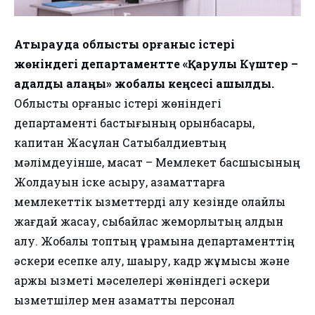
Атырауда облыстық қорғаныс істері
жөніндегі департаментте «Қарулы Күштер –
адалдық алаңы» жобалық кеңсесі ашылды.
Облыстық қорғаныс істері жөніндегі
департаменті бастығының орынбасары,
капитан Жасұлан Сатыбалдиевтың
мәлімдеуінше, мақсат – Мемлекет басшысының
Жолдауын іске асыру, азаматтарға
мемлекеттік қызметтерді алу кезінде қолайлы
жағдай жасау, сыбайлас жемқорлықтың алдын
алу. Жобалық топтың құрамына департаменттің
әскери есепке алу, шақыру, кадр жұмысы және
қаржы қызметі мәселелері жөніндегі әскери
қызметшілер мен азаматтық персонал