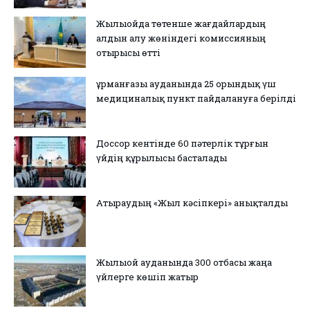
Жылыойда төтенше жағдайлардың
алдын алу жөніндегі комиссияның
отырысы өтті
Құрманғазы ауданында 25 орындық үш
медициналық пункт пайдалануға берілді
Доссор кентінде 60 пәтерлік тұрғын
үйдің құрылысы басталады
Атыраудың «Жыл кәсіпкері» анықталды
Жылыой ауданында 300 отбасы жаңа
үйлерге көшіп жатыр