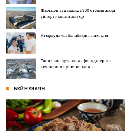
Жылыой ауданында 300 отбасы жаңа
үйлерге көшіп жатыр
Атырауда үш балабақша ашылды
Талдыкөл ауылында фельдшерлік-
акушерлік пункт ашылды
БЕЙНЕБАЯН