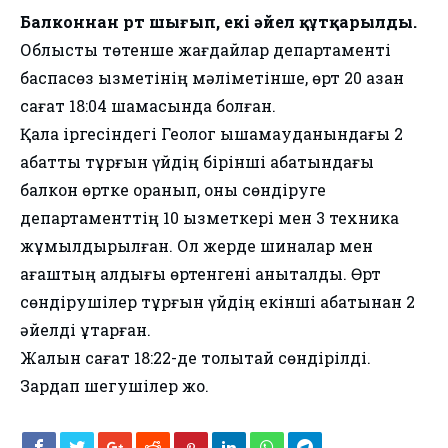
Балконнан өрт шығып, екі әйел құтқарылды.
Облыстық төтенше жағдайлар департаменті
баспасөз қызметінің мәліметінше, өрт 20 қазан
сағат 18:04 шамасында болған.
Қала іргесіндегі Геолог ықшамауданындағы 2
қабатты тұрғын үйдің бірінші қабатындағы
балкон өртке оранып, оны сөндіруге
департаменттің 10 қызметкері мен 3 техника
жұмылдырылған. Ол жерде шиналар мен
ағаштың қалдығы өртенгені анықталды. Өрт
сөндірушілер тұрғын үйдің екінші қабатынан 2
әйелді құтқарған.
Жалын сағат 18:22-де толықтай сөндірілді.
Зардап шегушілер жоқ.