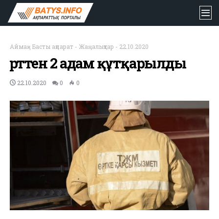
Аймақ
-
Басты ақпарат
-
Жаңалықтар
-
22.10.2020
Өрттен 2 адам құтқарылды
22.10.2020
0
0