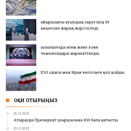
Қайыршақты ауылдық округінің 93
көшесіне жарық жүргізіледі
Қызылқоғада әлем және Азия
чемпиондары марапатталды
ЕЭО одағы мен Иран келісімге қол қойды
ОҚИ ОТЫРЫҢЫЗ
25.12.2023
Атырауда Президент шыршасына 300 бала қатысты
22.12.2023