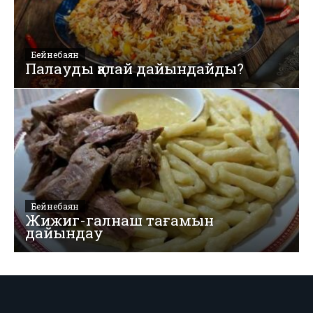
Бейнебаян
Палауды қалай дайындайды?
Бейнебаян
Жижиг-галнаш тағамын
дайындау