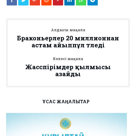
Алдыңғы мақала
Браконьерлер 20 миллионнан
астам айыппұл төледі
Келесі мақала
Жасөспірімдер қылмысы
азайды
ҰҚСАС ЖАҢАЛЫҚТАР