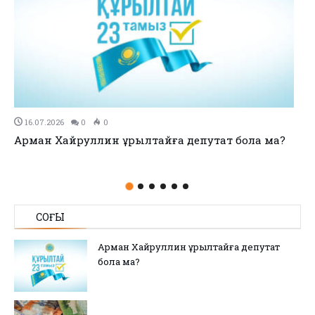
11.07.2026
0
0
ла ма?
no title
СОҢҒЫ
Арман Хайруллин Құрылтайға депутат
бола ма?