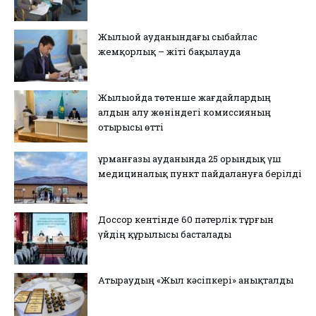
Жылыой ауданындағы сыбайлас
жемқорлық – жіті бақылауда
Жылыойда төтенше жағдайлардың
алдын алу жөніндегі комиссияның
отырысы өтті
Құрманғазы ауданында 25 орындық үш
медициналық пункт пайдалануға берілді
Доссор кентінде 60 пәтерлік тұрғын
үйдің құрылысы басталады
Атыраудың «Жыл кәсіпкері» анықталды