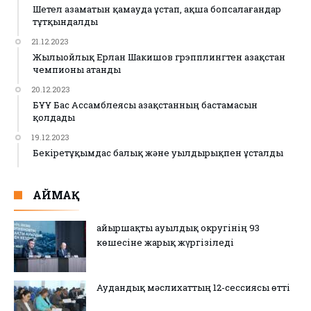
Шетел азаматын қамауда ұстап, ақша бопсалағандар
тұтқындалды
21.12.2023
Жылыойлық Ерлан Шакишов грэпплингтен Қазақстан
чемпионы атанды
20.12.2023
БҰҰ Бас Ассамблеясы Қазақстанның бастамасын
қолдады
19.12.2023
Бекіретұқымдас балық және уылдырықпен ұсталды
АЙМАҚ
Қайыршақты ауылдық округінің 93
көшесіне жарық жүргізіледі
Аудандық мәслихаттың 12-сессиясы өтті