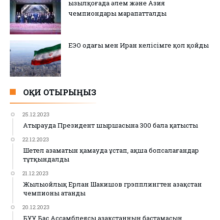
Қызылқоғада әлем және Азия
чемпиондары марапатталды
ЕЭО одағы мен Иран келісімге қол қойды
ОҚИ ОТЫРЫҢЫЗ
25.12.2023
Атырауда Президент шыршасына 300 бала қатысты
22.12.2023
Шетел азаматын қамауда ұстап, ақша бопсалағандар
тұтқындалды
21.12.2023
Жылыойлық Ерлан Шакишов грэпплингтен Қазақстан
чемпионы атанды
20.12.2023
БҰҰ Бас Ассамблеясы Қазақстанның бастамасын