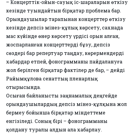
– Концерттік-ойын-сауық іс-шараларын өткізу
кезінде туындайтын бірқатар проблема бар.
Орындаушылар тарапынан концерттер өткізу
кезінде әдепсіз мінез-құлық көрсету, сахнада
мас күйінде өнер көрсету үрдісі орын алған,
жоспарланған концерттерді бұзу, әдепсіз
сөздері бар репертуар таңдау, көрермендерді
хабардар етпей, фонограмманы пайдалануға
жол берілген бірқатар фактілер де бар, – дейді
Райымқұлова сенаттың пленарлық
отырысында.
Осыған байланысты заңнамалық деңгейде
орындаушылардың әдепсіз мінез-құлқына жол
бермеу бойынша бірқатар міндеттеме
енгізіледі. Соның бірі – фонограмманы
қолдану туралы алдын ала хабарлау.