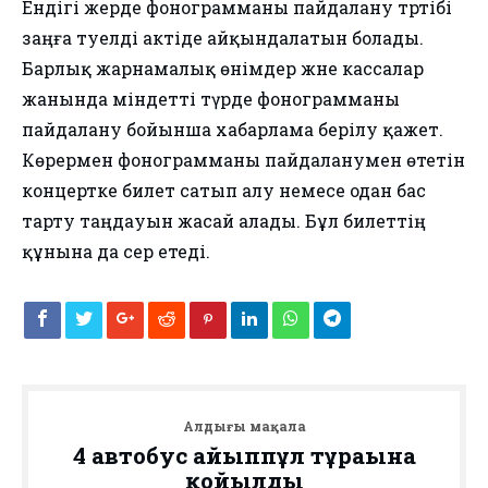
Ендігі жерде фонограмманы пайдалану тәртібі
заңға тәуелді актіде айқындалатын болады.
Барлық жарнамалық өнімдер және кассалар
жанында міндетті түрде фонограмманы
пайдалану бойынша хабарлама берілу қажет.
Көрермен фонограмманы пайдаланумен өтетін
концертке билет сатып алу немесе одан бас
тарту таңдауын жасай алады. Бұл билеттің
құнына да әсер етеді.
Алдыңғы мақала
4 автобус айыппұл тұрағына
қойылды