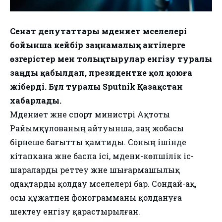
Сенат депутаттары мәдениет мәселелері
бойынша кейбір заңнамалық актілерге
өзгерістер мен толықтырулар енгізу туралы
заңды қабылдап, президентке қол қоюға
жіберді. Бұл туралы Sputnik Қазақстан
хабарлады.
Мәдениет және спорт министрі Ақтоты
Райымқұлованың айтуынша, заң жобасы
бірнеше бағытты қамтиды. Соның ішінде
кітапхана және баспа ісі, мәдени-көпшілік іс-
шараларды реттеу және шығармашылық
одақтарды қолдау мәселелері бар. Сондай-ақ,
осы құжатпен фонограмманы қолдануға
шектеу енгізу қарастырылған.