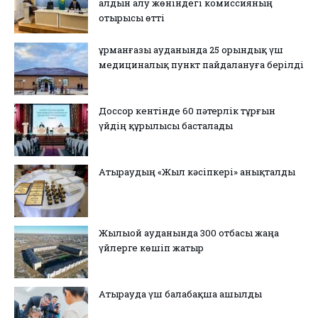
алдын алу жөніндегі комиссияның
отырысы өтті
Құрманғазы ауданында 25 орындық үш
медициналық пункт пайдалануға берілді
Доссор кентінде 60 пәтерлік тұрғын
үйдің құрылысы басталады
Атыраудың «Жыл кәсіпкері» анықталды
Жылыой ауданында 300 отбасы жаңа
үйлерге көшіп жатыр
Атырауда үш балабақша ашылды