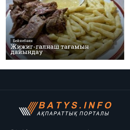
Бейнебаян
Жижиг-галнаш тағамын
дайындау