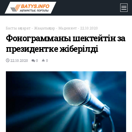
Басты ақпарат
-
Жаңалықтар
-
Мәдениет
-
22.10.2020
Фонограмманы шектейтін заң
президентке жіберілді
22.10.2020
0
0