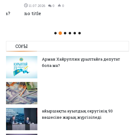
11.07.2026
0
0
no title
СОҢҒЫ
Арман Хайруллин Құрылтайға депутат
бола ма?
Қайыршақты ауылдық округінің 93
көшесіне жарық жүргізіледі