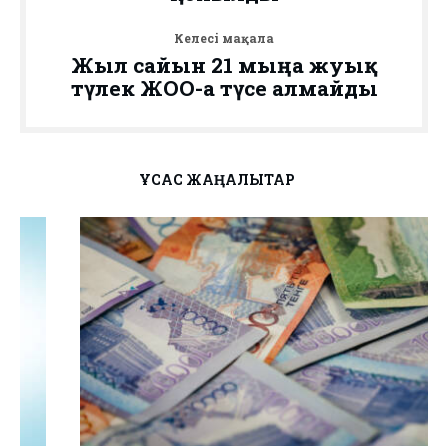
Келесі мақала
Жыл сайын 21 мыңға жуық
түлек ЖОО-ға түсе алмайды
ҰҚСАС ЖАҢАЛЫҚТАР