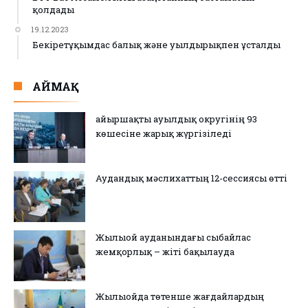
қолдады
19.12.2023
Бекіретұқымдас балық және уылдырықпен ұсталды
АЙМАҚ
Қайыршақты ауылдық округінің 93
көшесіне жарық жүргізіледі
Аудандық мәслихаттың 12-сессиясы өтті
Жылыой ауданындағы сыбайлас
жемқорлық – жіті бақылауда
Жылыойда төтенше жағдайлардың