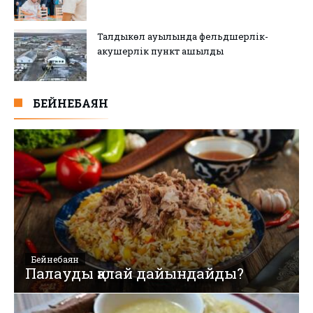
Талдыкөл ауылында фельдшерлік-
акушерлік пункт ашылды
БЕЙНЕБАЯН
Бейнебаян
Палауды қалай дайындайды?