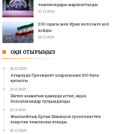
чемпиондары марапатталды
27.12.2023
ЕЭО одағы мен Иран келісімге қол
қойды
26.12.2023
ОҚИ ОТЫРЫҢЫЗ
25.12.2023
Атырауда Президент шыршасына 300 бала
қатысты
22.12.2023
Шетел азаматын қамауда ұстап, ақша
бопсалағандар тұтқындалды
21.12.2023
Жылыойлық Ерлан Шакишов грэпплингтен
Қазақстан чемпионы атанды
20.12.2023