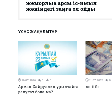
жемқорлыққа қарсы іс-қимыл
жөніндегі заңға қол қойды
ҰҚСАС ЖАҢАЛЫҚТАР
27.12.2023
0
0
26.12.2023
0
Қызылқоғада әлем және Азия
ЕЭО одағы ме
жарық
чемпиондары марапатталды
қол қойды