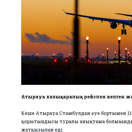
Атырауға халықаралық рейспен келген 
Кеше Атырауға Стамбулдан әуе бортымен 11
қорытындысы туралы анықтама болмағанды
жатқызылған еді.