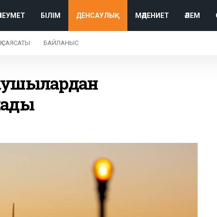
ӘЛЕУМЕТ
БІЛІМ
ДЕНСАУЛЫҚ
МӘДЕНИЕТ
ӘЛЕМ
Қ САЯСАТЫ
БАЙЛАНЫС
лаушылардан
мады