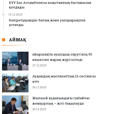
БҰҰ Бас Ассамблеясы Қазақстанның бастамасын
қолдады
19.12.2023
Бекіретұқымдас балық және уылдырықпен
ұсталды
АЙМАҚ
Қайыршақты ауылдық округінің 93
көшесіне жарық жүргізіледі
27.12.2023
Аудандық мәслихаттың 12-сессиясы
өтті
26.12.2023
Жылыой ауданындағы сыбайлас
жемқорлық – жіті бақылауда
26.12.2023