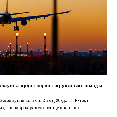
жолаушылардан коронавирус анықталмады.
5 жолаушы келген. Оның 20-да ПТР-тест
қтан олар карантин стационарына