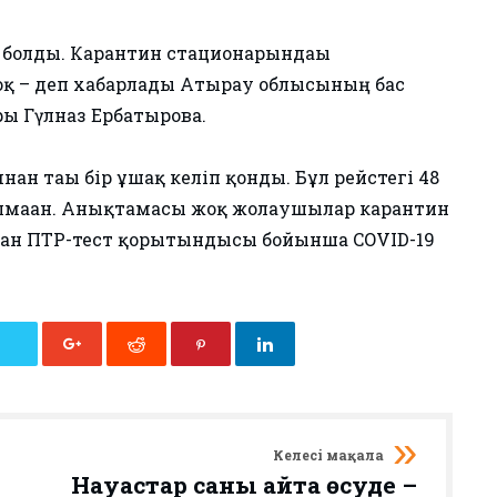
і болды. Карантин стационарындағы
қ – деп хабарлады Атырау облысының бас
ры Гүлназ Ербатырова.
н тағы бір ұшақ келіп қонды. Бұл рейстегі 48
лмаған. Анықтамасы жоқ жолаушылар карантин
дан ПТР-тест қорытындысы бойынша COVID-19
Келесі мақала
Науқастар саны қайта өсуде –