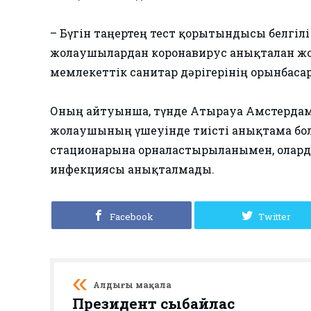
– Бүгін таңертең тест қорытындысы белгіл
жолаушылардан коронавирус анықталған жо
мемлекеттік санитар дәрігерінің орынбаса
Оның айтуынша, түнде Атырауға Амстердамна
жолаушының үшеуінде тиісті анықтама бо
стационарына орналастырылғанымен, олар
инфекциясы анықталмады.
Facebook
Twitter
Алдыңғы мақала
Президент сыбайлас