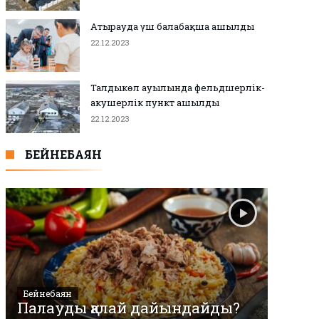
Атырауда үш балабақша ашылды
22.12.2023
Талдыкөл ауылында фельдшерлік-
акушерлік пункт ашылды
22.12.2023
БЕЙНЕБАЯН
Бейнебаян
Палауды қалай дайындайды?