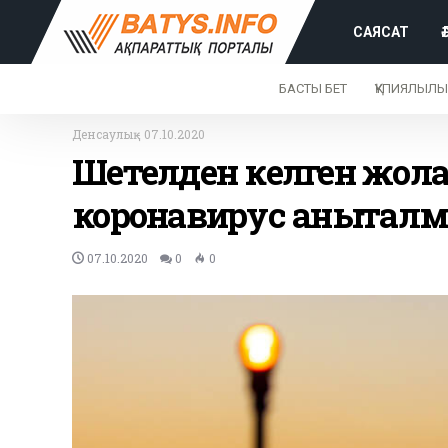
САЯСАТ
БАСТЫ БЕТ
ҚҰПИЯЛЫЛЫ
Денсаулық
-
07.10.2020
Шетелден келген жо
коронавирус анықтал
07.10.2020
0
0