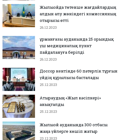
Жылыойда төтенше жағдайлардың
алдын алу жөніндегі комиссияның
отырысы өтті
26.12.2023
Құрманғазы ауданында 25 орындық
үш медициналық пункт
пайдалануға берілді
26.12.2023
Доссор кентінде 60 пәтерлік тұрғын
үйдің құрылысы басталады
25.12.2023
Атыраудың «Жыл кәсіпкері»
анықталды
25.12.2023
Жылыой ауданында 300 отбасы
жаңа үйлерге көшіп жатыр
23.12.2023