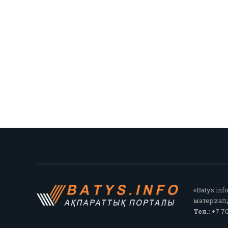
«Batys.in
материалд
Тел.:
+7 70