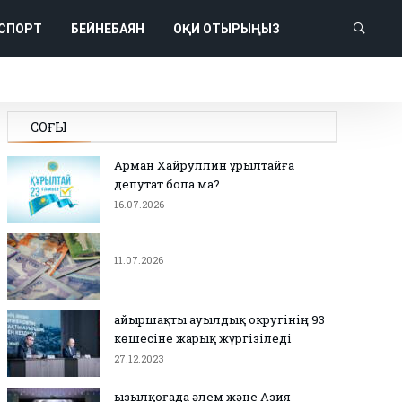
СПОРТ
БЕЙНЕБАЯН
ОҚИ ОТЫРЫҢЫЗ
СОҢҒЫ
Арман Хайруллин Құрылтайға
депутат бола ма?
16.07.2026
11.07.2026
Қайыршақты ауылдық округінің 93
көшесіне жарық жүргізіледі
27.12.2023
Қызылқоғада әлем және Азия