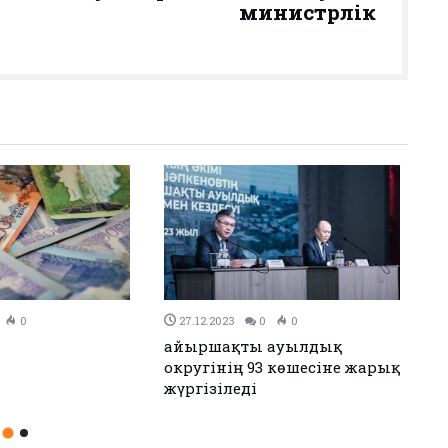
министрлік
0
26.12.2023
0
0
н Иран келісімге
Аудандық мәслихаттың 12-
сессиясы өтті