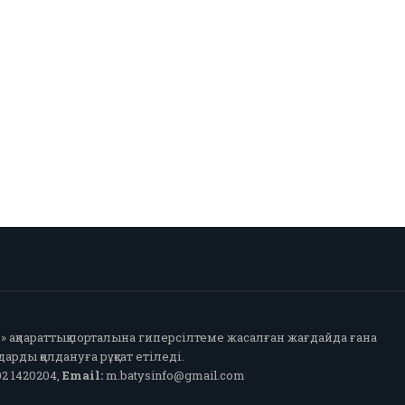
fo» ақпараттық порталына гиперсілтеме жасалған жағдайда ғана
арды қолдануға рұқсат етіледі.
2 1420204,
Email:
m.batysinfo@gmail.com