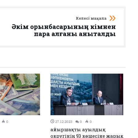
Келесі мақала
Әкім орынбасарының кімнен
пара алғаны анықталды
0
26.12.2023
0
0
н Иран келісімге
Аудандық мәслихаттың 12-
сессиясы өтті