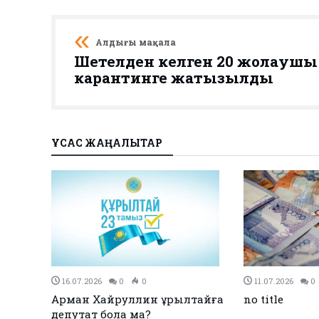
Алдыңғы мақала
Шетелден келген 20 жолаушы
карантинге жатқызылды
ҰҚСАС ЖАҢАЛЫҚТАР
27.12.2023
0
0
26.12.2023
0
Қызылқоғада әлем және Азия
ЕЭО одағы ме
жарық
чемпиондары марапатталды
қол қойды