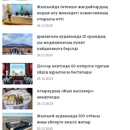
Жылыойда төтенше жағдайлардың
алдын алу жөніндегі комиссияның
отырысы өтті
26.12.2023
Құрманғазы ауданында 25 орындық
үш медициналық пункт
пайдалануға берілді
26.12.2023
Доссор кентінде 60 пәтерлік тұрғын
үйдің құрылысы басталады
25.12.2023
Атыраудың «Жыл кәсіпкері»
анықталды
25.12.2023
Жылыой ауданында 300 отбасы
жаңа үйлерге көшіп жатыр
23.12.2023