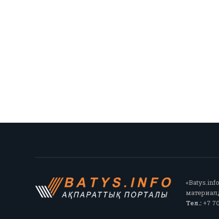
«Batys.in
материалд
Тел.:
+7 70