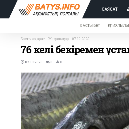
САЯСАТ
БАСТЫ БЕТ
ҚҰПИЯЛЫЛЫ
Басты ақпарат
-
Жаңалықтар
-
07.10.2020
76 келі бекіремен ұст
07.10.2020
0
0