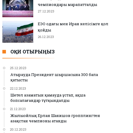
чемпиондары марапатталды
27.12.2023
ЕЭО одағы мен Иран келісімге қол
қойды
26.12.2023
ОҚИ ОТЫРЫҢЫЗ
25.12.2023
Атырауда Президент шыршасына 300 бала
қатысты
22.12.2023
Шетел азаматын қамауда ұстап, ақша
бопсалағандар тұтқындалды
21.12.2023
Жылыойлық Ерлан Шакишов грэпплингтен
Қазақстан чемпионы атанды
20.12.2023