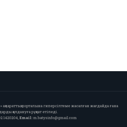
fo» ақпараттық порталына гиперсілтеме жасалған жағдайда ғана
арды қолдануға рұқсат етіледі.
2 1420204,
Email:
m.batysinfo@gmail.com