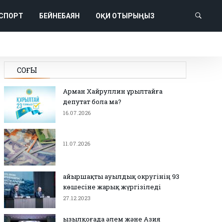
СПОРТ
БЕЙНЕБАЯН
ОҚИ ОТЫРЫҢЫЗ
СОҢҒЫ
Арман Хайруллин Құрылтайға
депутат бола ма?
16.07.2026
11.07.2026
Қайыршақты ауылдық округінің 93
көшесіне жарық жүргізіледі
27.12.2023
Қызылқоғада әлем және Азия