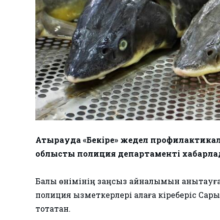
Атырауда «Бекіре» жедел профилактикал
облыстық полиция департаменті хабарла
Балық өнімініӊ заӊсыз айналымын анықтау
полиция қызметкерлері қалаға кіреберіс Са
тоқтатқан.