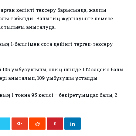
арған көлікті тексеру барысында, жалпы
балық табылды. Балықтың жүргізушіге немесе
тыстылығы анықталуда.
ң 1-бөлігімен сотқа дейінгі тергеп-тексеру
105 құқықбұзушылық, оныӊ ішінде 102 заӊсыз балық
рі анықталып, 109 құқықбұзушы ұсталды.
ыӊ 1 тонна 95 келісі – бекіретұқымдас балық, 2