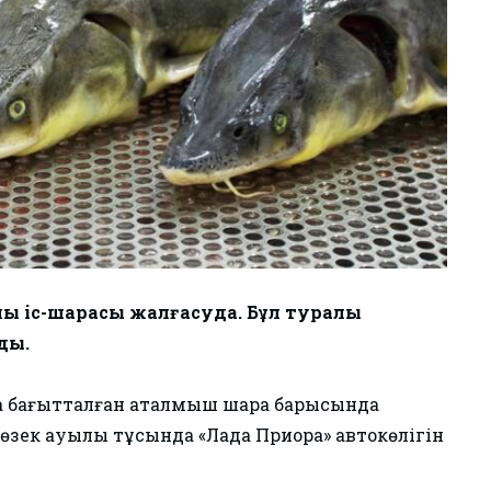
ық іс-шарасы жалғасуда. Бұл туралы
ды.
ға бағытталған аталмыш шара барысында
рыөзек ауылы тұсында «Лада Приора» автокөлігін