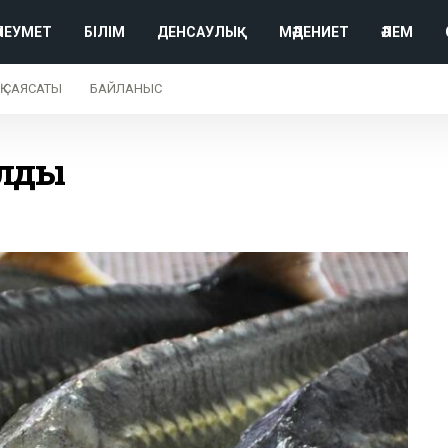
ӘЛЕУМЕТ
БІЛІМ
ДЕНСАУЛЫҚ
МӘДЕНИЕТ
ӘЛЕМ
Қ САЯСАТЫ
БАЙЛАНЫС
алды