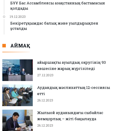
БҰҰ Бас Ассамблеясы Қазақстанның бастамасын
қолдады
19.12.2023
Бекіретұқымдас балық және уылдырықпен
ұсталды
АЙМАҚ
Қайыршақты ауылдық округінің 93
көшесіне жарық жүргізіледі
27.12.2023
Аудандық мәслихаттың 12-сессиясы
өтті
26.12.2023
Жылыой ауданындағы сыбайлас
жемқорлық – жіті бақылауда
26.12.2023