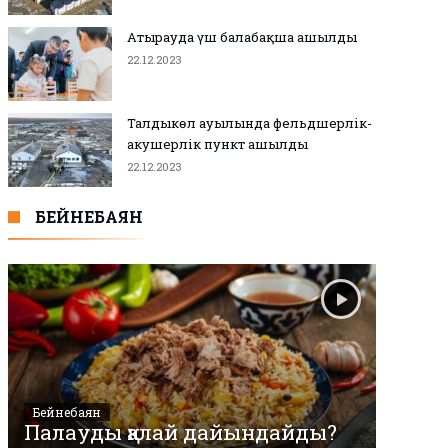
Атырауда үш балабақша ашылды
22.12.2023
Талдыкөл ауылында фельдшерлік-
акушерлік пункт ашылды
22.12.2023
БЕЙНЕБАЯН
Бейнебаян
Палауды қалай дайындайды?