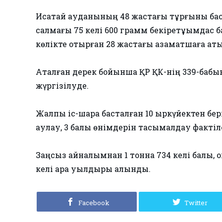
Исатай ауданының 48 жастағы тұрғыны басқ
салмағы 75 келі 600 грамм бекіретұқымдас 
көлікте отырған 28 жастағы азаматшаға қа
Аталған дерек бойынша ҚР ҚК-нің 339-бабыны
жүргізілуде.
Жалпы іс-шара басталған 10 қыркүйектен бері 
аулау, 3 балық өнімдерін тасымалдау фактіле
Заңсыз айналымнан 1 тонна 734 келі балық, он
келі қара уылдырық алынды.
Facebook
Twitter