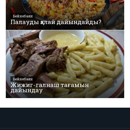
Бейнебаян
Палауды қалай дайындайды?
Бейнебаян
Жижиг-галнаш тағамын
дайындау