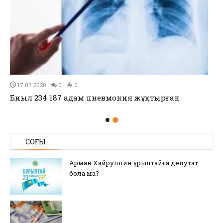
17.07.2020
0
0
Биыл 234 187 адам пневмония жұқтырған
СОҢҒЫ
Арман Хайруллин Құрылтайға депутат
бола ма?