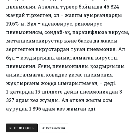
пневмония. Аталған түрлер бойынша 45 824
жағдай тіркелген, ол – жалпы ауырғандардың
19,6%-ы. Бұл – аденовирус, риновирус
пневмониясы, сондай-ақ, параинфлюза вирусы,
метапневмовирустар және басқа да жақсы
зерттелген вирустардан туған пневмония. Ал
бұл – қоздырғышы анықталмаған вирусты
пневмония. Яғни, пневмонияның қоздырғышы
анықталмаған, ковидке ұқсас пневмония
жұқтырғаны жоққа шығарылмаған, – деді.
1-қаңтардан 15-шілдеге дейін пневмониядан 3
327 адам көз жұмды. Ал өткен жылы осы
аурудан 1 896 адам көз жұмған еді.
КІЛТТІК СӨЗДЕР
Пневмония