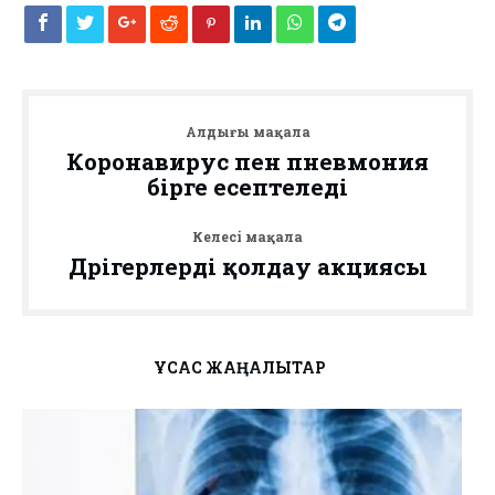
Алдыңғы мақала
Коронавирус пен пневмония
бірге есептеледі
Келесі мақала
Дәрігерлерді қолдау акциясы
ҰҚСАС ЖАҢАЛЫҚТАР