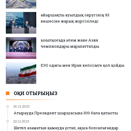
Қайыршақты ауылдық округінің 93
көшесіне жарық жүргізіледі
Қызылқоғада әлем және Азия
чемпиондары марапатталды
ЕЭО одағы мен Иран келісімге қол қойды
ОҚИ ОТЫРЫҢЫЗ
25.12.2023
Атырауда Президент шыршасына 300 бала қатысты
22.12.2023
Шетел азаматын қамауда ұстап, ақша бопсалағандар