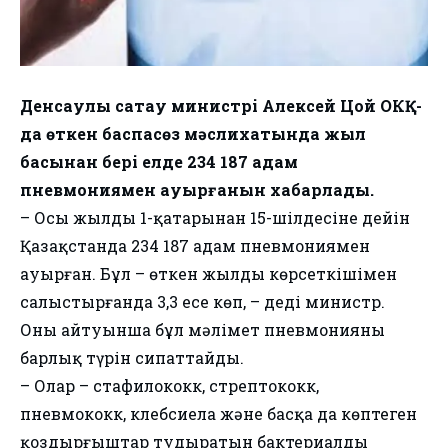
Денсаулық сақтау министрі Алексей Цой ОКҚ-
да өткен баспасөз мәслихатында жыл
басынан бері елде 234 187 адам
пневмониямен ауырғанын хабарлады.
– Осы жылдың 1-қаңтарынан 15-шілдесіне дейін
Қазақстанда 234 187 адам пневмониямен
ауырған. Бұл – өткен жылдың көрсеткішімен
салыстырғанда 3,3 есе көп, – деді министр.
Оның айтуынша бұл мәлімет пневмонияның
барлық түрін сипаттайды.
– Олар – стафилококк, стрептококк,
пневмококк, клебсиела және басқа да көптеген
қоздырғыштар тудыратын бактериалды