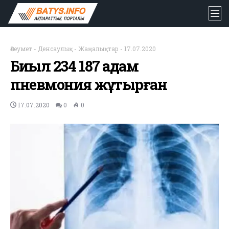
Әлеумет
-
Денсаулық
-
Жаңалықтар
-
17.07.2020
Биыл 234 187 адам
пневмония жұқтырған
17.07.2020
0
0