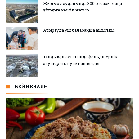
Жылыой ауданында 300 отбасы жаңа
үйлерге көшіп жатыр
Атырауда үш балабақша ашылды
Талдыкөл ауылында фельдшерлік-
акушерлік пункт ашылды
БЕЙНЕБАЯН