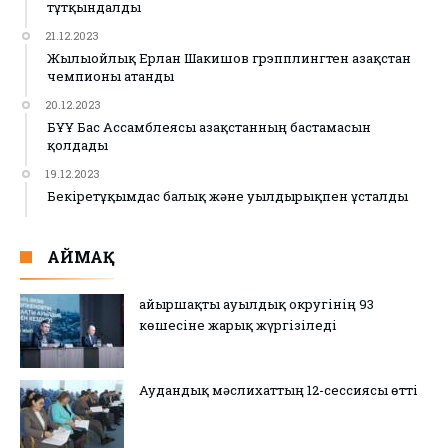
тұтқындалды
21.12.2023
Жылыойлық Ерлан Шакишов грэпплингтен Қазақстан
чемпионы атанды
20.12.2023
БҰҰ Бас Ассамблеясы Қазақстанның бастамасын
қолдады
19.12.2023
Бекіретұқымдас балық және уылдырықпен ұсталды
АЙМАҚ
Қайыршақты ауылдық округінің 93
көшесіне жарық жүргізіледі
Аудандық мәслихаттың 12-сессиясы өтті