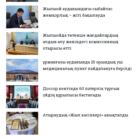
Жылыой ауданындағы сыбайлас
жемқорлық – жіті бақылауда
Жылыойда төтенше жағдайлардың
алдын алу жөніндегі комиссияның
отырысы өтті
Құрманғазы ауданында 25 орындық үш
медициналық пункт пайдалануға берілді
Доссор кентінде 60 пәтерлік тұрғын
үйдің құрылысы басталады
Атыраудың «Жыл кәсіпкері» анықталды