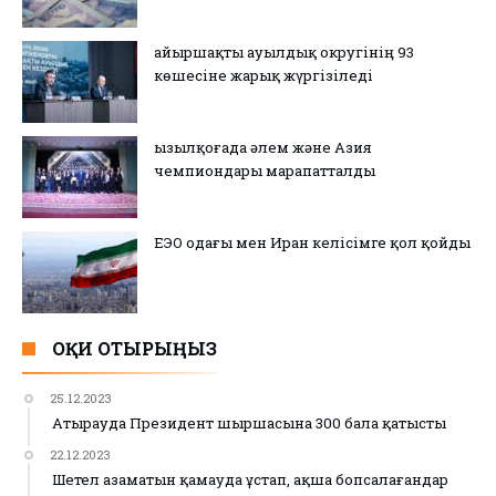
Қайыршақты ауылдық округінің 93
көшесіне жарық жүргізіледі
Қызылқоғада әлем және Азия
чемпиондары марапатталды
ЕЭО одағы мен Иран келісімге қол қойды
ОҚИ ОТЫРЫҢЫЗ
25.12.2023
Атырауда Президент шыршасына 300 бала қатысты
22.12.2023
Шетел азаматын қамауда ұстап, ақша бопсалағандар