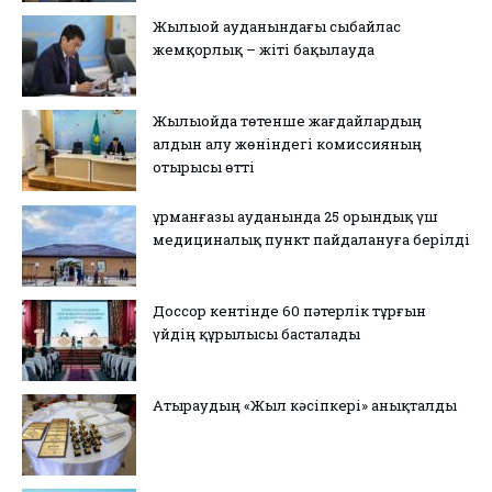
Жылыой ауданындағы сыбайлас
жемқорлық – жіті бақылауда
Жылыойда төтенше жағдайлардың
алдын алу жөніндегі комиссияның
отырысы өтті
Құрманғазы ауданында 25 орындық үш
медициналық пункт пайдалануға берілді
Доссор кентінде 60 пәтерлік тұрғын
үйдің құрылысы басталады
Атыраудың «Жыл кәсіпкері» анықталды