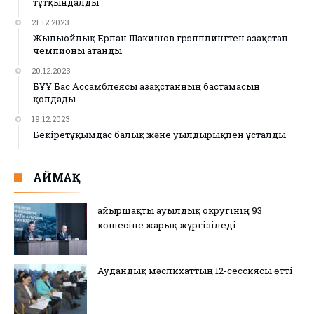
тұтқындалды
21.12.2023
Жылыойлық Ерлан Шакишов грэпплингтен Қазақстан
чемпионы атанды
20.12.2023
БҰҰ Бас Ассамблеясы Қазақстанның бастамасын
қолдады
19.12.2023
Бекіретұқымдас балық және уылдырықпен ұсталды
АЙМАҚ
Қайыршақты ауылдық округінің 93
көшесіне жарық жүргізіледі
Аудандық мәслихаттың 12-сессиясы өтті