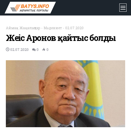
Аймақ
-
Жаңалықтар
-
Мәдениет
-
02.07.2020
Жеңіс Аронов қайтыс болды
02.07.2020
0
0