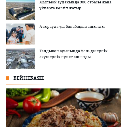
Жылыой ауданында 300 отбасы жаңа
үйлерге көшіп жатыр
Атырауда үш балабақша ашылды
Талдыкөл ауылында фельдшерлік-
акушерлік пункт ашылды
БЕЙНЕБАЯН