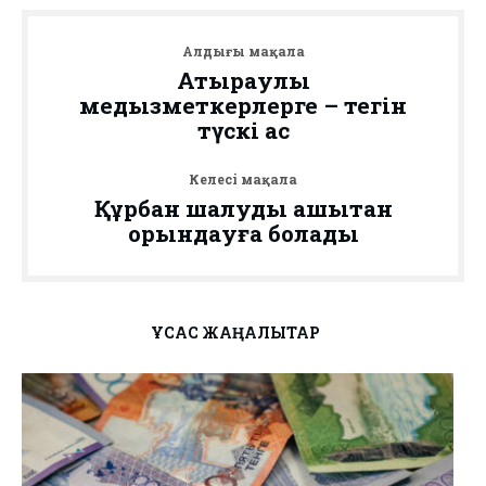
Алдыңғы мақала
Атыраулық
медқызметкерлерге – тегін
түскі ас
Келесі мақала
Құрбан шалуды қашықтан
орындауға болады
ҰҚСАС ЖАҢАЛЫҚТАР