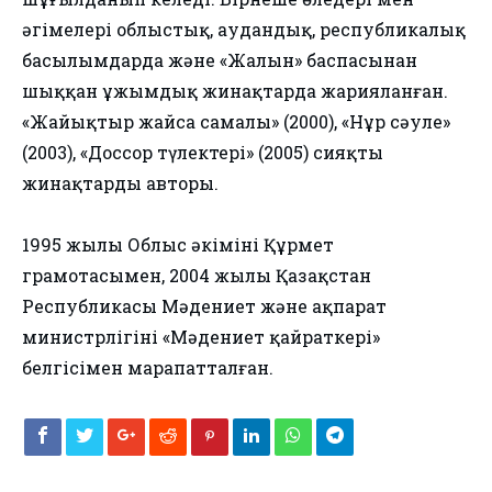
әңгімелері облыстық, аудандық, республикалық
басылымдарда және «Жалын» баспасынан
шыққан ұжымдық жинақтарда жарияланған.
«Жайықтыр жайсаң самалы» (2000), «Нұр сәуле»
(2003), «Доссор түлектері» (2005) сияқты
жинақтардың авторы.
1995 жылы Облыс әкімінің Құрмет
грамотасымен, 2004 жылы Қазақстан
Республикасы Мәдениет және ақпарат
министрлігінің «Мәдениет қайраткері»
белгісімен марапатталған.