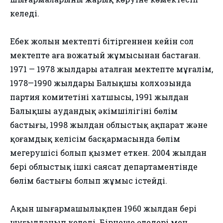
келеді.
Еңбек жолын мектепті бітіргеннен кейін сол
мектепте аға вожатый жұмысынан бастаған.
1971 — 1978 жылдары аталған мектепте мұғалім,
1978—1990 жылдары Балықшы колхозында
партия комитетінің хатшысы, 1991 жылдан
Балықшы аудандық әкімшілігінің бөлім
бастығы, 1998 жылдан облыстық ақпарат және
қоғамдық келісім басқармасында бөлім
меңгерушісі болып қызмет еткен. 2004 жылдан
бері облыстық ішкі саясат департаментінде
бөлім бастығы болып жұмыс істейді.
Ақын шығармашылықпен 1960 жылдан бері
шұғылданып келеді. Бірнеше өлеңдері мен