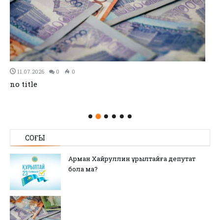
11.07.2026
0
0
no title
СОҢҒЫ
Арман Хайруллин Құрылтайға депутат
бола ма?