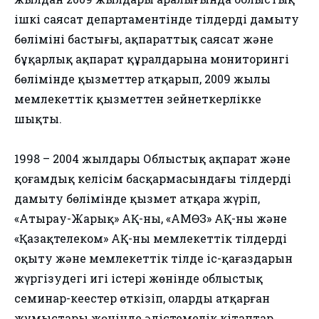
ішкі саясат департаментінде тілдерді дамыту
бөлімінің бастығы, ақпараттық саясат және
бұқарлық ақпарат құралдарына мониторингі
бөлімінде қызметтер атқарып, 2009 жылы
мемлекеттік қызметтен зейнеткерлікке
шықты.
1998 – 2004 жылдары Облыстық ақпарат және
қоғамдық келісім басқармасындағы тілдерді
дамыту бөлімінде қызмет атқара жүріп,
«Атырау-Жарық» АҚ-ның, «АМӨЗ» АҚ-ның және
«Қазақтелеком» АҚ-ның мемлекеттік тілдерді
оқыту және мемлекеттік тілде іс-қағаздарын
жүргізудегі игі істері жөнінде облыстық
семинар-кеңестер өткізіп, олардың атқарған
жұмыстары жөнінде әдістемелік кітаптар