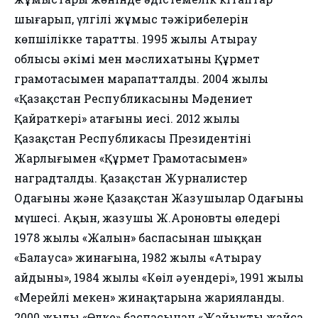
шығарып, үлгілі жұмыс тәжірибелерін
көпшілікке таратты. 1995 жылы Атырау
облысы әкімі мен мәслихатының Құрмет
грамотасымен марапатталды. 2004 жылы
«Қазақстан Республикасының Мәдениет
Қайраткері» атағының иесі. 2012 жылы
Қазақстан Республикасы Президентінің
Жарлығымен «Құрмет Грамотасымен»
наградталды. Қазақстан Журналистер
Одағының және Қазақстан Жазушылар Одағының
мүшесі. Ақын, жазушы Ж.Ароновтың өлеңдері
1978 жылы «Жалын» баспасынан шыққан
«Балауса» жинағына, 1982 жылы «Атырау
айдыны», 1984 жылы «Көңіл әуендері», 1991 жылы
«Мерейлі мекен» жинақтарына жарияланды.
2000 жылы «Өлке» баспасынан «Жайықтың жайсаң