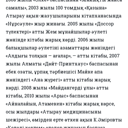
самалы», 2003 жылы 100 томдық «Қазына»
Атырау ақын-жазушыларының кітапханасында
«Нұрсәуле» жыр жинағы. 2005 жылы «Доссор
түлектері» атты Жем мұнайшылар әулеті
жөнінде кітабы жарық көрді. 2006 жылы
балықшылар әулетінің азаматтары жөніндегі
«Алдыңғы толқын — ағалар», — атты кітабы, 2007
жылы Алматы «Дөйт-Принтхаус» баспасынан
еңбек озаты, ұрпақ тәрбиешісі Майке апа
жөніндегі «Ана жүрегі» атты кітабы жарық
көрді. 2008 жылы «Майдангердің ұлы» атты
кітабы, 2010 жылы «Арыс» баспасынан
«Айналайын, Атамекен» кітабы жарық көрсе,
осы жылдары «Атырау медицинасының
шежіресі», өмірден ерте өткен ақын К.Әміровтың
«Келеді көктем» өлеңдер жинағын баспаға