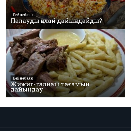
Бейнебаян
Палауды қалай дайындайды?
Бейнебаян
Жижиг-галнаш тағамын
дайындау