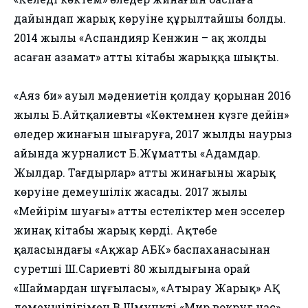
дайындап жарық көруіне құрылтайшы болды.
2014 жылы «Аспандияр Кенжин – ақ жолды
аңсаған азамат» атты кітабы жарыққа шықты.
«Аяз би» ауыл мәдениетін қолдау қорынан 2016
жылы Б.Айтқалиевтың «Көктемнен күзге дейін»
өлеңдер жинағын шығаруға, 2017 жылдың наурыз
айында журналист Б.Жұматтың «Адамдар.
Жылдар. Тағдырлар» атты жинағының жарық
көруіне демеушілік жасады. 2017 жылы
«Мейірім шуағы» атты естеліктер мен эсселер
жинақ кітабы жарық көрді. Ақтөбе
қаласындағы «Ақжар АБК» баспаханасынан
суретші Ш.Сариевтің 80 жылдығына орай
«Шаймардан шұғыласы», «Атырау Жарық» АҚ
демеушілігімен В.Шмунктің «Мир вокруг нас»