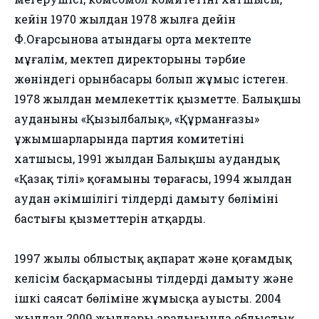
кейін 1970 жылдан 1978 жылға дейін
Ф.Оңғарсынова атындағы орта мектепте
мұғалім, мектеп директорының тәрбие
жөніндегі орынбасары болып жұмыс істеген.
1978 жылдан мемлекеттік қызметте. Балықшы
ауданының «Қызылбалық», «Құрманғазы»
ұжымшарларында партия комитетінің
хатшысы, 1991 жылдан Балықшы аудандық
«Қазақ тілі» қоғамының төрағасы, 1994 жылдан
аудан әкімшілігі тілдерді дамыту бөлімінің
бастығы қызметтерін атқарды.
1997 жылы облыстық ақпарат және қоғамдық
келісім басқармасының тілдерді дамыту және
ішкі саясат бөліміне жұмысқа ауысты. 2004
жылдан 2009 жылдары аралығында облыстық