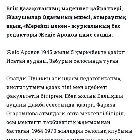
Бүгін Қазақстанның мәдениет қайраткері,
Жазушылар Одағының мүшесі, атыраулық
ақын, «Мерейлі мекен» журналының бас
редакторы Жеңіс Аронов дүние салды.
Жеңіс Аронов 1945 жылы 5 қыркүйекте қазіргі
Исатай ауданы, Забурын селосында туған.
Оралдың Пушкин атындағы педагогикалық
институтының қазақ тілі мен әдебиеті
факультетін бітірген. Еңбек жолын Балықшы
ауданы Дамба селосында, қазіргі Фариза
Оңғарсынова атындағы орта мектепті бітіріп,
осы мектептің тәрбиешілік жұмысынан
бастаған. 1964-1970 жылдары селолық клубының
меңгерушісі, комсомол комитетінің хатшысы,