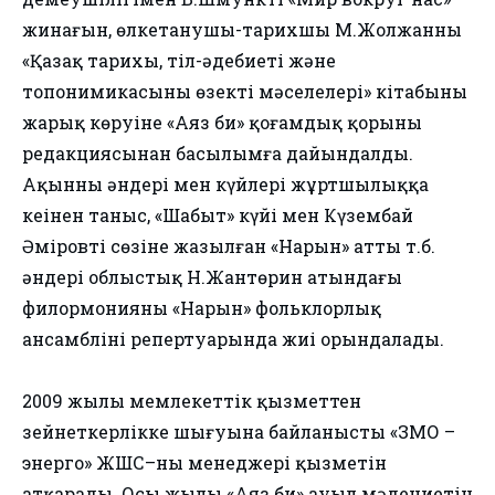
жинағын, өлкетанушы-тарихшы М.Жолжанның
«Қазақ тарихы, тіл-әдебиеті және
топонимикасының өзекті мәселелері» кітабының
жарық көруіне «Аяз би» қоғамдық қорының
редакциясынан басылымға дайындалды.
Ақынның әндері мен күйлері жұртшылыққа
кеңінен таныс, «Шабыт» күйі мен Күзембай
Әміровтің сөзіне жазылған «Нарын» атты т.б.
әндері облыстық Н.Жантөрин атындағы
филормонияның «Нарын» фольклорлық
ансамблінің репертуарында жиі орындалады.
2009 жылы мемлекеттік қызметтен
зейнеткерлікке шығуына байланысты «ЗМО –
энерго» ЖШС–ның менеджері қызметін
атқарады. Осы жылы «Аяз би» ауыл мәдениетін