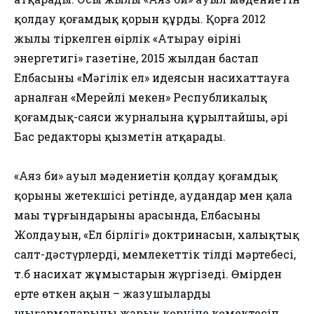
қолдау қоғамдық қорын құрды. Қорға 2012
жылы тіркелген өңірлік «Атырау өңірінің
энергетигі» газетіне, 2015 жылдан бастап
Елбасының «Мәңгілік ел» идеясын насихаттауға
арналған «Мерейлі мекен» Республикалық
қоғамдық-саяси журналына құрылтайшы, әрі
Бас редакторы қызметін атқарады.
«Аяз би» ауыл мәдениетін қолдау қоғамдық
қорының жетекшісі ретінде, аудандар мен қала
маңы тұрғындарының арасында, Елбасының
Жолдауын, «Ел бірлігі» доктринасын, халықтық
салт-дәстүрлерді, мемлекеттік тілдің мәртебесі,
т.б насихат жұмыстарын жүргізеді. Өмірден
ерте өткен ақын – жазушылардың
шығармаларының жарық көруіне көмектесіп