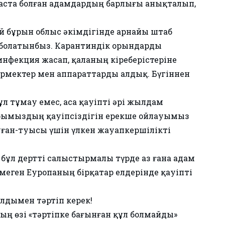
аста болған адамдардың барлығы анықталып,
й бұрын облыс әкімдігінде арнайы штаб
н болатынбыз. Карантиндік орындарды
инфекция жасап, қаланың кіреберістеріне
дәрмектер мен аппараттарды алдық. Бүгіннен
бұл тұмау емес, аса қауіпті әрі жылдам
рымыздың қауіпсіздігін ерекше ойлауымыз
туған-туысы үшін үлкен жауапкершілікті
 бұл дертті салыстырмалы түрде аз ғана адам
еген Еуропаның бірқатар елдерінде қауіпті
алдымен тәртіп керек!
 өзі «тәртіпке бағынған құл болмайды»