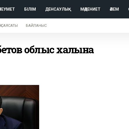
ӘЛЕУМЕТ
БІЛІМ
ДЕНСАУЛЫҚ
МӘДЕНИЕТ
ӘЛЕМ
Қ САЯСАТЫ
БАЙЛАНЫС
тов облыс халқына