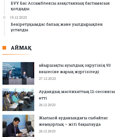
БҰҰ Бас Ассамблеясы Қазақстанның бастамасын
қолдады
19.12.2023
Бекіретұқымдас балық және уылдырықпен
ұсталды
АЙМАҚ
Қайыршақты ауылдық округінің 93
көшесіне жарық жүргізіледі
27.12.2023
Аудандық мәслихаттың 12-сессиясы
өтті
26.12.2023
Жылыой ауданындағы сыбайлас
жемқорлық – жіті бақылауда
26.12.2023