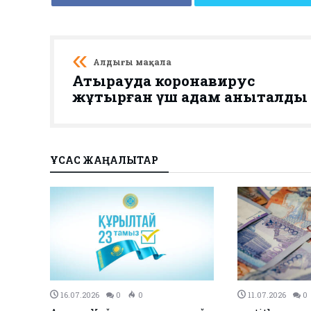
Алдыңғы мақала
Атырауда коронавирус
жұқтырған үш адам анықталды
ҰҚСАС ЖАҢАЛЫҚТАР
27.12.2023
0
0
26.12.2023