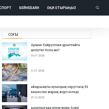
СПОРТ
БЕЙНЕБАЯН
ОҚИ ОТЫРЫҢЫЗ
СОҢҒЫ
Арман Хайруллин Құрылтайға
депутат бола ма?
16.07.2026
11.07.2026
Қайыршақты ауылдық округінің 93
көшесіне жарық жүргізіледі
27.12.2023
Қызылқоғада әлем және Азия