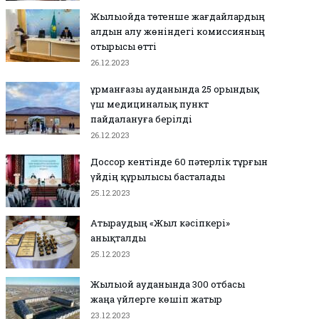
Жылыойда төтенше жағдайлардың
алдын алу жөніндегі комиссияның
отырысы өтті
26.12.2023
Құрманғазы ауданында 25 орындық
үш медициналық пункт
пайдалануға берілді
26.12.2023
Доссор кентінде 60 пәтерлік тұрғын
үйдің құрылысы басталады
25.12.2023
Атыраудың «Жыл кәсіпкері»
анықталды
25.12.2023
Жылыой ауданында 300 отбасы
жаңа үйлерге көшіп жатыр
23.12.2023