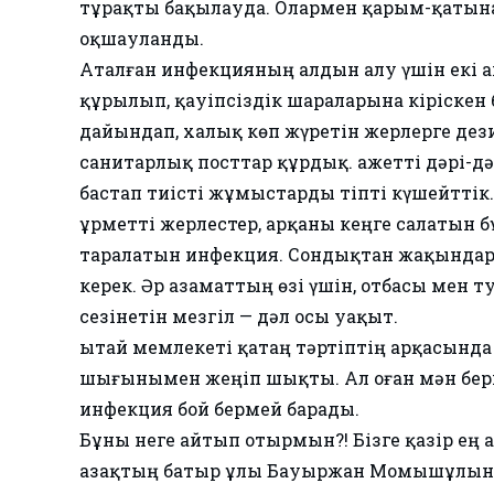
тұрақты бақылауда. Олармен қарым-қатын
оқшауланды.
Аталған инфекцияның алдын алу үшін екі а
құрылып, қауіпсіздік шараларына кіріске
дайындап, халық көп жүретін жерлерге дез
санитарлық посттар құрдық. Қажетті дәрі-
бастап тиісті жұмыстарды тіпті күшейттік.
​Құрметті жерлестер, арқаны кеңге салатын 
таралатын инфекция. Сондықтан жақында
керек. Әр азаматтың өзі үшін, отбасы мен 
сезінетін мезгіл — дәл осы уақыт.
Қытай мемлекеті қатаң тәртіптің арқасында
шығынымен жеңіп шықты. Ал оған мән берм
инфекция бой бермей барады.
Бұны неге айтып отырмын?! Бізге қазір ең 
Қазақтың батыр ұлы Бауыржан Момышұлының