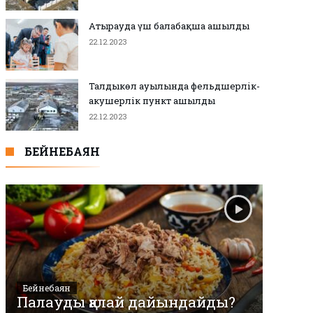
Атырауда үш балабақша ашылды
22.12.2023
Талдыкөл ауылында фельдшерлік-
акушерлік пункт ашылды
22.12.2023
БЕЙНЕБАЯН
Бейнебаян
Палауды қалай дайындайды?