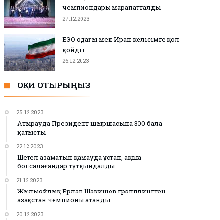
чемпиондары марапатталды
27.12.2023
ЕЭО одағы мен Иран келісімге қол
қойды
26.12.2023
ОҚИ ОТЫРЫҢЫЗ
25.12.2023
Атырауда Президент шыршасына 300 бала
қатысты
22.12.2023
Шетел азаматын қамауда ұстап, ақша
бопсалағандар тұтқындалды
21.12.2023
Жылыойлық Ерлан Шакишов грэпплингтен
Қазақстан чемпионы атанды
20.12.2023