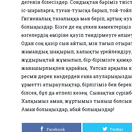
дегенін білесіздер. Сондықтан бәріміз тиі
іс-шараларға, туған-туысқа барып, той-то
Гигиеналық тазалыққа мән беріп, артық-ауы
болыңыздар. Бізге де ең үлкен көмектеріңі
өзгелердің өміріне қауіп төндірмеуге өлшеу
Одан соң қазір сын айтып, мін тағып отыра
жамандық шақырып, халықты үрейлендіруді
жұдырықтай жұмылып, бір-бірімізге қамқор
жанашырлықпен қарайық. Уатсап арқылы ке
ресми дерек көздерден ғана алуларыңызды
Құрметті атыраулықтар, бірлігіміз бен береке
білсек, бұл да өтпелі кезең. Сынақтан сүрінб
Халқымыз аман, жұртымыз тыныш болсын
Аман болыңыздар, абай болыңыздар!
Facebook
Twitter