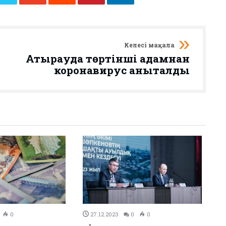
Келесі мақала
Атырауда төртінші адамнан
коронавирус анықталды
0
0
26.12.2023
0
0