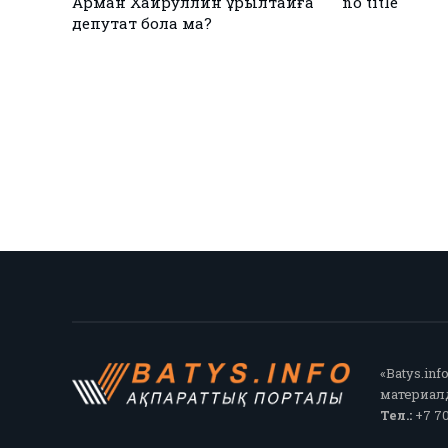
Қызылқоғада әлем және Азия
ЕЭО одағы 
 жарық
чемпиондары марапатталды
қол қойды
«Batys.in
материалд
Тел.:
+7 70