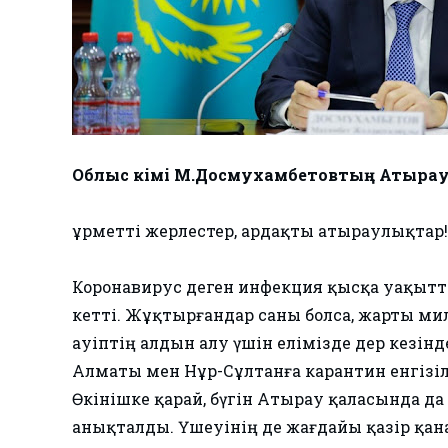
Облыс әкімі М.Досмухамбетовтың Атыр
Құрметті жерлестер, ардақты атыраулықтар!
Коронавирус деген инфекция қысқа уақытт
кетті. Жұқтырғандар саны болса, жарты ми
Қауіптің алдын алу үшін елімізде дер кезі
Алматы мен Нұр-Сұлтанға карантин енгізіл
Өкінішке қарай, бүгін Атырау қаласында 
анықталды. Үшеуінің де жағдайы қазір қан