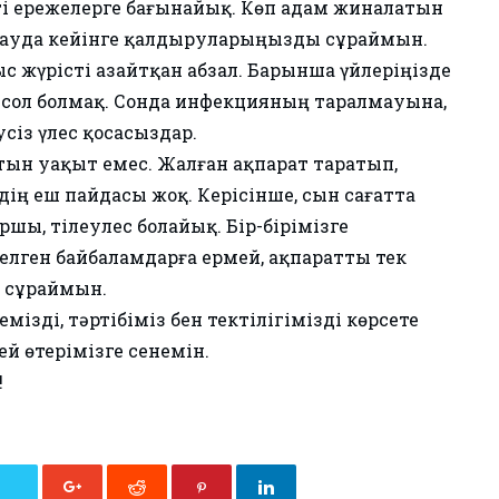
сті ережелерге бағынайық. Көп адам жиналатын
йлауда кейінге қалдыруларыңызды сұраймын.
с жүрісті азайтқан абзал. Барынша үйлеріңізде
з сол болмақ. Сонда инфекцияның таралмауына,
сіз үлес қосасыздар.
тын уақыт емес. Жалған ақпарат таратып,
ң еш пайдасы жоқ. Керісінше, сын сағатта
шы, тілеулес болайық. Бір-бірімізге
лген байбаламдарға ермей, ақпаратты тек
 сұраймын.
мізді, тәртібіміз бен тектілігімізді көрсете
ей өтерімізге сенемін.
!