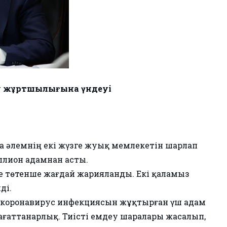
ау жұртшылығына үндеуі
а әлемнің екі жүзге жуық мемлекетін шарлап
ллион адамнан асты.
нде төтенше жағдай жарияланды. Екі қаламыз
ді.
да коронавирус инфекциясын жұқтырған үш адам
ағаттанарлық. Тиісті емдеу шаралары жасалып,