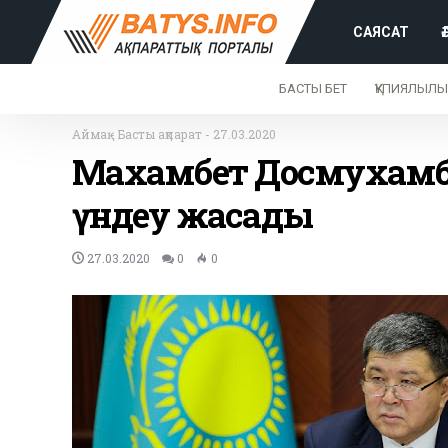
САЯСАТ
БАСТЫ БЕТ
ҚҰПИЯЛЫЛЫ
Аймақ
-
Басты ақпарат
-
27.03.2020
Махамбет Досмухамбе
үндеу жасады
27.03.2020
0
0