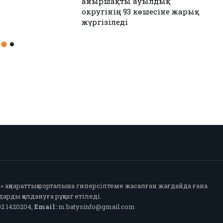
мен Иран келісімге
Аудандық мәслихаттың 12-
сессиясы өтті
fo» ақпараттық порталына гиперсілтеме жасалған жағдайда ғана
арды қолдануға рұқсат етіледі.
2 1420204,
Email:
m.batysinfo@gmail.com