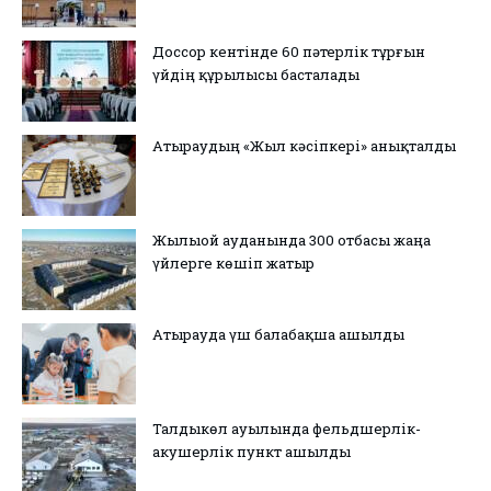
Доссор кентінде 60 пәтерлік тұрғын
үйдің құрылысы басталады
Атыраудың «Жыл кәсіпкері» анықталды
Жылыой ауданында 300 отбасы жаңа
үйлерге көшіп жатыр
Атырауда үш балабақша ашылды
Талдыкөл ауылында фельдшерлік-
акушерлік пункт ашылды