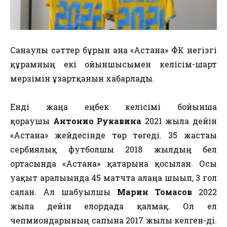
Санаулы сəттер бұрын ғана «Астана» ФК негізгі
құрамның екі ойыншысымен келісім-шарт
мерзімін ұзартқанын хабарлады.
Енді жаңа еңбек келісімі бойынша
қорғаушы
Антонио Рукавина
2021 жылға дейін
«Астана» жейдесінде төр төгеді. 35 жастағы
сербиялық футболшы 2018 жылдың бел
ортасында «Астана» қатарына қосылған. Осы
уақыт аралығында 45 матчта алаңға шығып, 3 гол
салған. Ал шабуылшы
Марин Томасов
2022
жылға дейін елордада қалмақ. Ол ел
чепмиондарының сапына 2017 жылы келген-ді.