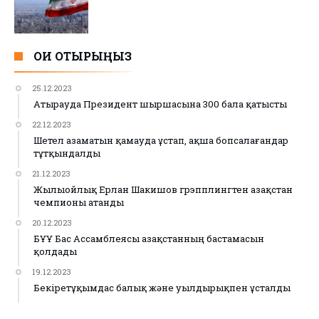
ОҚИ ОТЫРЫҢЫЗ
25.12.2023
Атырауда Президент шыршасына 300 бала қатысты
22.12.2023
Шетел азаматын қамауда ұстап, ақша бопсалағандар
тұтқындалды
21.12.2023
Жылыойлық Ерлан Шакишов грэпплингтен Қазақстан
чемпионы атанды
20.12.2023
БҰҰ Бас Ассамблеясы Қазақстанның бастамасын
қолдады
19.12.2023
Бекіретұқымдас балық және уылдырықпен ұсталды