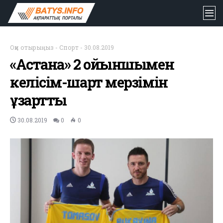
Оқи отырыңыз
-
Спорт
-
30.08.2019
«Астана» 2 ойыншымен
келісім-шарт мерзімін
ұзартты
30.08.2019
0
0