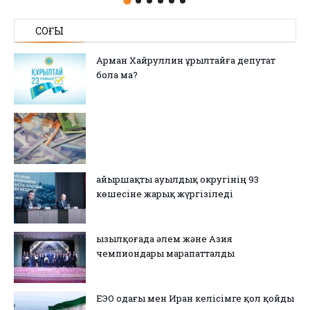
СОҢҒЫ
Арман Хайруллин Құрылтайға депутат
бола ма?
Қайыршақты ауылдық округінің 93
көшесіне жарық жүргізіледі
Қызылқоғада әлем және Азия
чемпиондары марапатталды
ЕЭО одағы мен Иран келісімге қол қойды