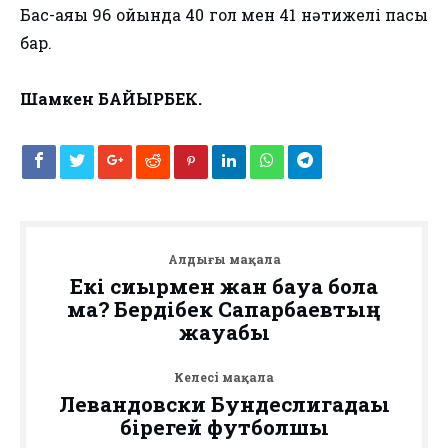
Бас-аяғы 96 ойында 40 гол мен 41 нəтижелі пасы
бар.
Шамкен БАЙЫРБЕК.
Алдыңғы мақала
Екі сиырмен жан бағуға бола
ма? Бердібек Сапарбаевтың
жауабы
Келесі мақала
Левандовски Бундеслигадағы
бірегей футболшы