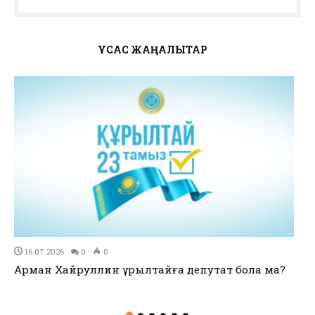
ҰҚСАС ЖАҢАЛЫҚТАР
16.07.2026
0
0
Арман Хайруллин Құрылтайға депутат бола ма?