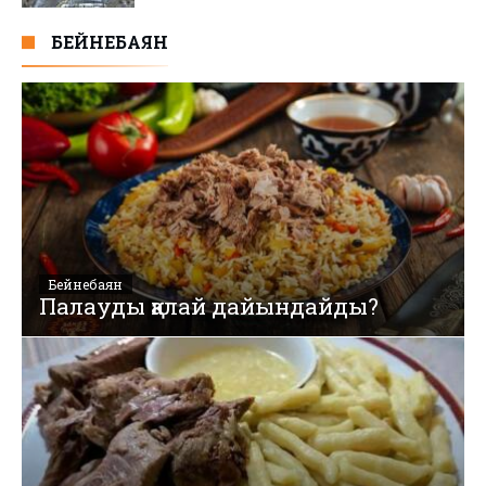
БЕЙНЕБАЯН
Бейнебаян
Палауды қалай дайындайды?