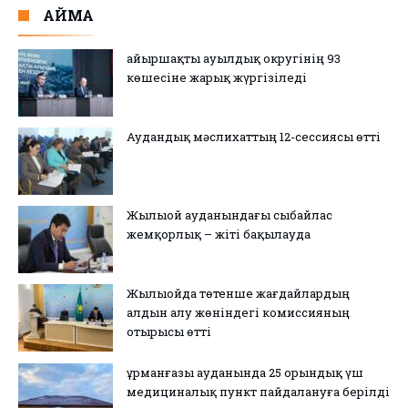
АЙМАҚ
Қайыршақты ауылдық округінің 93
көшесіне жарық жүргізіледі
Аудандық мәслихаттың 12-сессиясы өтті
Жылыой ауданындағы сыбайлас
жемқорлық – жіті бақылауда
Жылыойда төтенше жағдайлардың
алдын алу жөніндегі комиссияның
отырысы өтті
Құрманғазы ауданында 25 орындық үш
медициналық пункт пайдалануға берілді