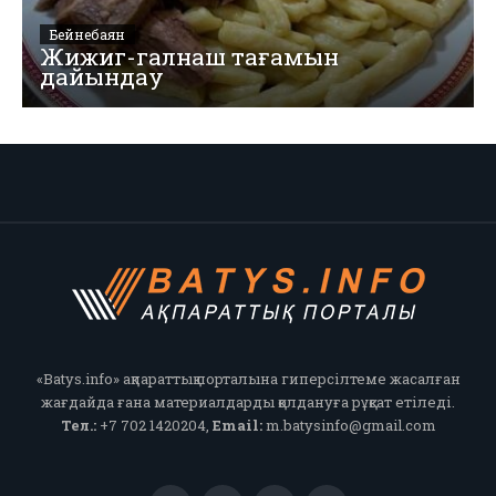
Бейнебаян
Жижиг-галнаш тағамын
дайындау
«Batys.info» ақпараттық порталына гиперсілтеме жасалған
жағдайда ғана материалдарды қолдануға рұқсат етіледі.
Тел.:
+7 702 1420204,
Email:
m.batysinfo@gmail.com