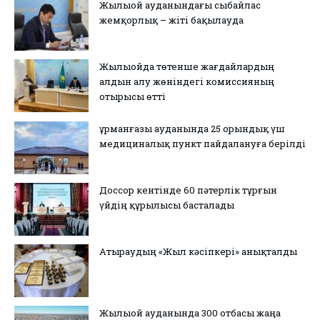
Жылыой ауданындағы сыбайлас
жемқорлық – жіті бақылауда
Жылыойда төтенше жағдайлардың
алдын алу жөніндегі комиссияның
отырысы өтті
Құрманғазы ауданында 25 орындық үш
медициналық пункт пайдалануға берілді
Доссор кентінде 60 пәтерлік тұрғын
үйдің құрылысы басталады
Атыраудың «Жыл кәсіпкері» анықталды
Жылыой ауданында 300 отбасы жаңа