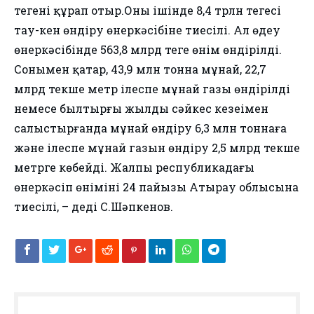
теңгені құрап отыр.Оның ішінде 8,4 трлн теңгесі
тау-кен өндіру өнеркәсiбiне тиесілі. Ал өңдеу
өнеркәсібінде 563,8 млрд теңге өнім өндірілді.
Сонымен қатар, 43,9 млн тонна мұнай, 22,7
млрд текше метр ілеспе мұнай газы өндiрілді
немесе былтырғы жылдың сәйкес кезеңімен
салыстырғанда мұнай өндіру 6,3 млн тоннаға
және ілеспе мұнай газын өндіру 2,5 млрд текше
метрге көбейді. Жалпы республикадағы
өнеркәсіп өнімінің 24 пайызы Атырау облысына
тиесілі, – деді С.Шәпкенов.