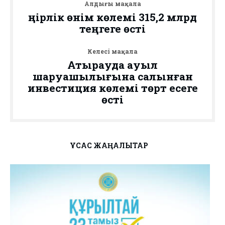
Алдыңғы мақала
Өңірлік өнім көлемі 315,2 млрд
теңгеге өсті
Келесі мақала
Атырауда ауыл
шаруашылығына салынған
инвестиция көлемі төрт есеге
өсті
ҰҚСАС ЖАҢАЛЫҚТАР