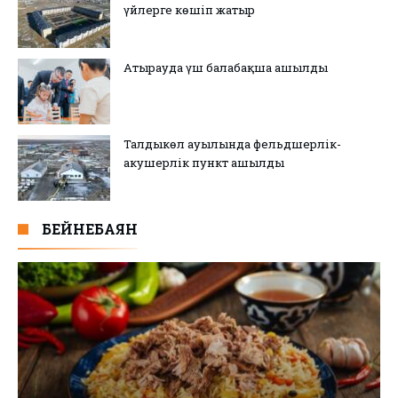
үйлерге көшіп жатыр
Атырауда үш балабақша ашылды
Талдыкөл ауылында фельдшерлік-
акушерлік пункт ашылды
БЕЙНЕБАЯН