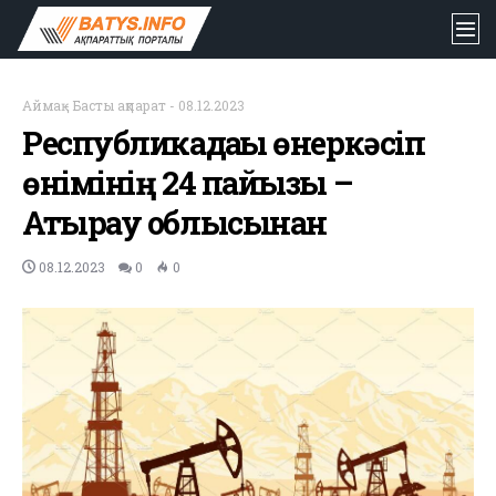
Аймақ
-
Басты ақпарат
-
08.12.2023
Республикадағы өнеркәсіп
өнімінің 24 пайызы –
Атырау облысынан
08.12.2023
0
0