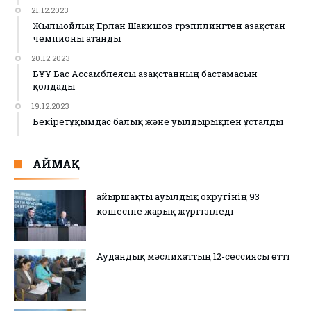
21.12.2023
Жылыойлық Ерлан Шакишов грэпплингтен Қазақстан
чемпионы атанды
20.12.2023
БҰҰ Бас Ассамблеясы Қазақстанның бастамасын
қолдады
19.12.2023
Бекіретұқымдас балық және уылдырықпен ұсталды
АЙМАҚ
Қайыршақты ауылдық округінің 93
көшесіне жарық жүргізіледі
Аудандық мәслихаттың 12-сессиясы өтті