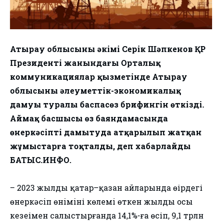
Атырау облысының әкімі Серік Шәпкенов ҚР
Президенті жанындағы Орталық
коммуникациялар қызметінде Атырау
облысының әлеуметтік-экономикалық
дамуы туралы баспасөз брифингін өткізді.
Аймақ басшысы өз баяндамасында
өнеркәсіпті дамытуда атқарылып жатқан
жұмыстарға тоқталды, деп хабарлайды
БАТЫС.ИНФО.
– 2023 жылдың қаңтар–қазан айларында өңірдегі
өнеркәсiп өнiмiнің көлемi өткен жылдың осы
кезеңімен салыстырғанда 14,1%-ға өсіп, 9,1 трлн