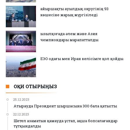
Қайыршақты ауылдық округінің 93
көшесіне жарық жүргізіледі
Қызылқоғада әлем және Азия
чемпиондары марапатталды
ЕЭО одағы мен Иран келісімге қол қойды
ОҚИ ОТЫРЫҢЫЗ
25.12.2023
Атырауда Президент шыршасына 300 бала қатысты
22.12.2023
Шетел азаматын қамауда ұстап, ақша бопсалағандар
тұтқындалды