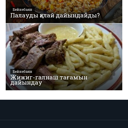
Бейнебаян
Палауды қалай дайындайды?
Бейнебаян
Жижиг-галнаш тағамын
дайындау