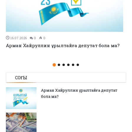
11.07.2026
0
0
no title
СОҢҒЫ
Арман Хайруллин Құрылтайға депутат
бола ма?