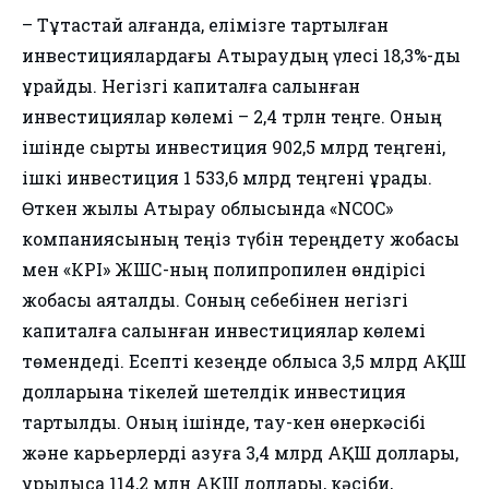
– Тұтастай алғанда, елімізге тартылған
инвестициялардағы Атыраудың үлесі 18,3%-ды
құрайды. Негізгі капиталға салынған
инвестициялар көлемі – 2,4 трлн теңге. Оның
ішінде сыртқы инвестиция 902,5 млрд теңгені,
ішкі инвестиция 1 533,6 млрд теңгені құрады.
Өткен жылы Атырау облысында «NCOC»
компаниясының теңіз түбін тереңдету жобасы
мен «КРІ» ЖШС-ның полипропилен өндірісі
жобасы аяқталды. Соның себебінен негізгі
капиталға салынған инвестициялар көлемі
төмендеді. Есепті кезеңде облысқа 3,5 млрд АҚШ
долларына тікелей шетелдік инвестиция
тартылды. Оның ішінде, тау-кен өнеркәсібі
және карьерлерді қазуға 3,4 млрд АҚШ доллары,
құрылысқа 114,2 млн АҚШ доллары, кәсіби,