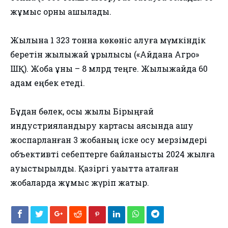
жұмыс орны ашылады.
Жылына 1 323 тонна көкөніс алуға мүмкіндік
беретін жылыжай құрылысы («Айдана Агро»
ШҚ). Жоба құны – 8 млрд теңге. Жылыжайда 60
адам еңбек етеді.
Бұдан бөлек, осы жылы Бірыңғай
индустрияландыру картасы аясында ашу
жоспарланған 3 жобаның іске қосу мерзімдері
объективті себептерге байланысты 2024 жылға
ауыстырылды. Қазіргі уақытта аталған
жобаларда жұмыс жүріп жатыр.