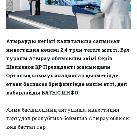
Атыраудың негізгі капиталына салынған
инвестиция көлемі 2,4 трлн теңгеге жетті. Бұл
туралы Атырау облысының әкімі Серік
Шәпкенов ҚР Президенті жанындағы
Орталық коммуникациялар қызметінде
өткен баспасөз брифингінде мәлім етті, деп
хабарлайды БАТЫС.ИНФО.
Аймақ басшысының айтуынша, инвестиция
тартудан республика бойынша Атырау облысы
көш бастап тұр.