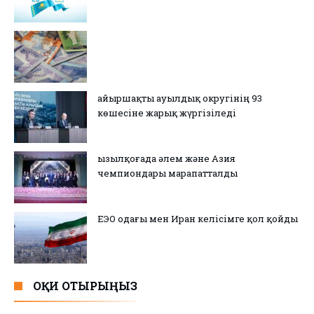
Қайыршақты ауылдық округінің 93
көшесіне жарық жүргізіледі
Қызылқоғада әлем және Азия
чемпиондары марапатталды
ЕЭО одағы мен Иран келісімге қол қойды
ОҚИ ОТЫРЫҢЫЗ