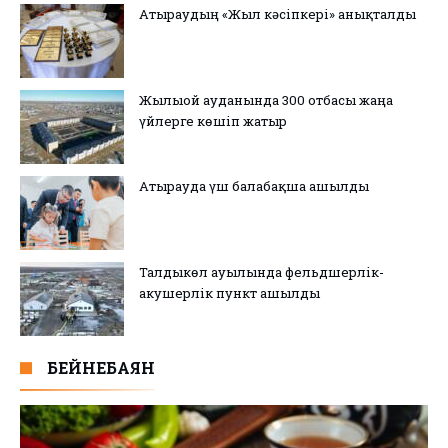
Атыраудың «Жыл кәсіпкері» анықталды
Жылыой ауданында 300 отбасы жаңа
үйлерге көшіп жатыр
Атырауда үш балабақша ашылды
Талдыкөл ауылында фельдшерлік-
акушерлік пункт ашылды
БЕЙНЕБАЯН