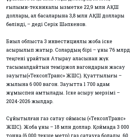
ғылыми-техникалық қызметке 22,9 млн АҚШ
доллары, ал басқаларына 3,8 млн АҚШ доллары
бөлінді, – деді Серік Шәпкенов.
Биыл облыста 3 инвестициялық жоба іске
асырылып жатыр. Солардың бірі – құны 76 млрд
теңгені құрайтын Атырау қаласынан жүк
тасымалдайтын теміржол вагондарын жасау
зауыты(«ТексолТранс» ЖШС). Қуаттылығы –
жылына 6 000 вагон. Зауытта 1 700 адам
жұмыспен қамтылады. Іске асыру мерзімі –
2024-2026 жылдар.
Сұйытылған газ сақтау қоймасы («ТексолТранс»
ЖШС). Жоба құны – 18 млн доллар. Қоймада 3 000
тонна (6 000 текше метр) газ сақтауға болады. 60