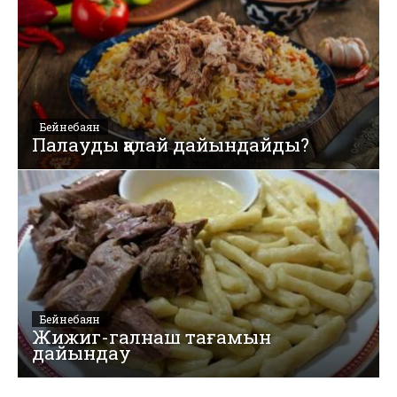
Бейнебаян
Палауды қалай дайындайды?
Бейнебаян
Жижиг-галнаш тағамын
дайындау