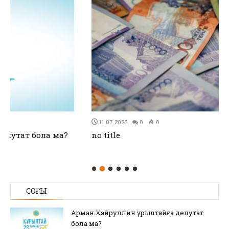
11.07.2026
0
0
no title
СОҢҒЫ
Арман Хайруллин Құрылтайға депутат
бола ма?