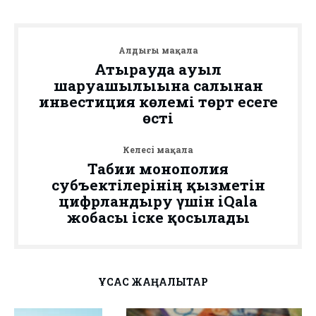
Алдыңғы мақала
Атырауда ауыл
шаруашылығына салынған
инвестиция көлемі төрт есеге
өсті
Келесі мақала
Табиғи монополия
субъектілерінің қызметін
цифрландыру үшін iQala
жобасы іске қосылады
ҰҚСАС ЖАҢАЛЫҚТАР