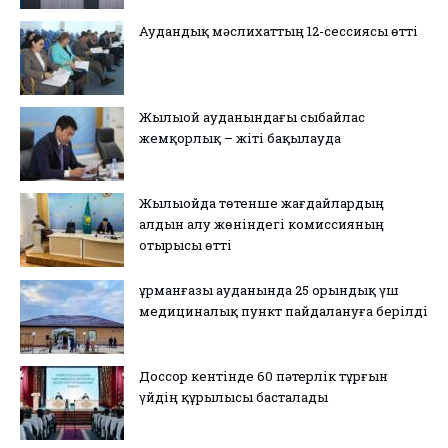
Аудандық мәслихаттың 12-сессиясы өтті
Жылыой ауданындағы сыбайлас
жемқорлық – жіті бақылауда
Жылыойда төтенше жағдайлардың
алдын алу жөніндегі комиссияның
отырысы өтті
Құрманғазы ауданында 25 орындық үш
медициналық пункт пайдалануға берілді
Доссор кентінде 60 пәтерлік тұрғын
үйдің құрылысы басталады