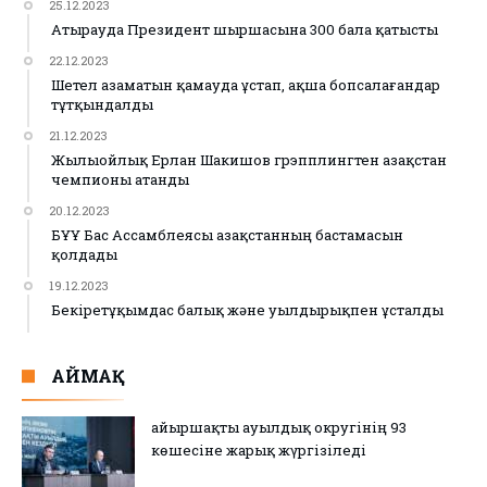
25.12.2023
Атырауда Президент шыршасына 300 бала қатысты
22.12.2023
Шетел азаматын қамауда ұстап, ақша бопсалағандар
тұтқындалды
21.12.2023
Жылыойлық Ерлан Шакишов грэпплингтен Қазақстан
чемпионы атанды
20.12.2023
БҰҰ Бас Ассамблеясы Қазақстанның бастамасын
қолдады
19.12.2023
Бекіретұқымдас балық және уылдырықпен ұсталды
АЙМАҚ
Қайыршақты ауылдық округінің 93
көшесіне жарық жүргізіледі