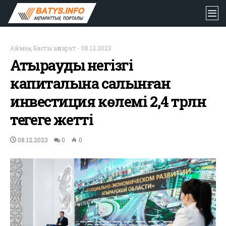
Аймақ
-
Басты ақпарат
-
08.12.2023
Атыраудың негізгі
капиталына салынған
инвестиция көлемі 2,4 трлн
теңгеге жетті
08.12.2023
0
0