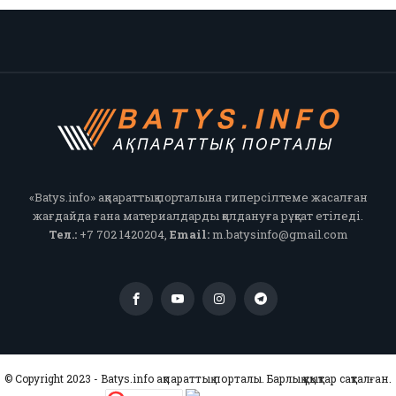
«Batys.info» ақпараттық порталына гиперсілтеме жасалған
жағдайда ғана материалдарды қолдануға рұқсат етіледі.
Тел.:
+7 702 1420204,
Email:
m.batysinfo@gmail.com
© Copyright 2023 - Batys.info ақпараттық порталы. Барлық құқықтар сақталған.