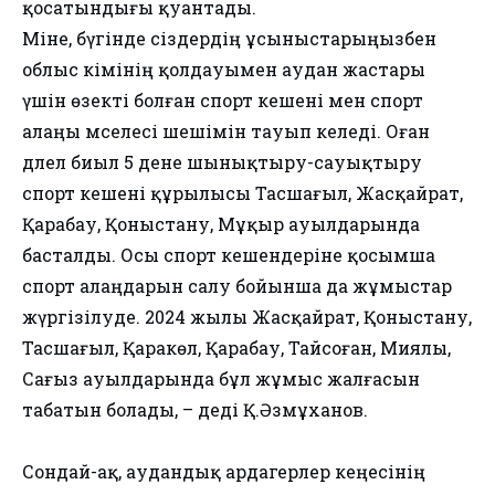
қосатындығы қуантады.
Міне, бүгінде сіздердің ұсыныстарыңызбен
облыс әкімінің қолдауымен аудан жастары
үшін өзекті болған спорт кешені мен спорт
алаңы мәселесі шешімін тауып келеді. Оған
дәлел биыл 5 дене шынықтыру-сауықтыру
спорт кешені құрылысы Тасшағыл, Жасқайрат,
Қарабау, Қоныстану, Мұқыр ауылдарында
басталды. Осы спорт кешендеріне қосымша
спорт алаңдарын салу бойынша да жұмыстар
жүргізілуде. 2024 жылы Жасқайрат, Қоныстану,
Тасшағыл, Қаракөл, Қарабау, Тайсоған, Миялы,
Сағыз ауылдарында бұл жұмыс жалғасын
табатын болады, – деді Қ.Әзмұханов.
Сондай-ақ, аудандық ардагерлер кеңесінің