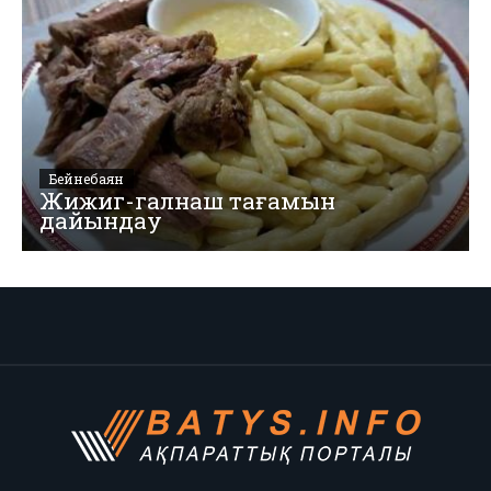
Бейнебаян
Жижиг-галнаш тағамын
дайындау