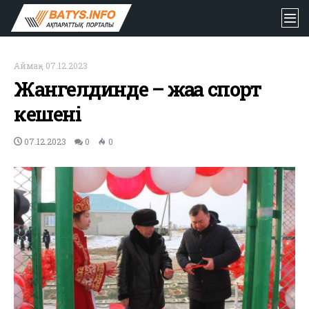
Аймақ
-
07.12.2023
Жангелдинде – жаңа спорт
кешені
07.12.2023
0
0