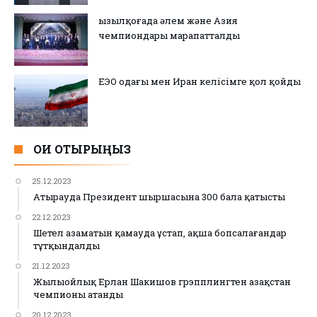
Қызылқоғада әлем және Азия
чемпиондары марапатталды
ЕЭО одағы мен Иран келісімге қол қойды
ОҚИ ОТЫРЫҢЫЗ
25.12.2023
Атырауда Президент шыршасына 300 бала қатысты
22.12.2023
Шетел азаматын қамауда ұстап, ақша бопсалағандар
тұтқындалды
21.12.2023
Жылыойлық Ерлан Шакишов грэпплингтен Қазақстан
чемпионы атанды
20.12.2023