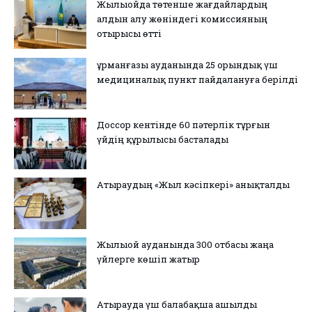
Жылыойда төтенше жағдайлардың
алдын алу жөніндегі комиссияның
отырысы өтті
Құрманғазы ауданында 25 орындық үш
медициналық пункт пайдалануға берілді
Доссор кентінде 60 пәтерлік тұрғын
үйдің құрылысы басталады
Атыраудың «Жыл кәсіпкері» анықталды
Жылыой ауданында 300 отбасы жаңа
үйлерге көшіп жатыр
Атырауда үш балабақша ашылды