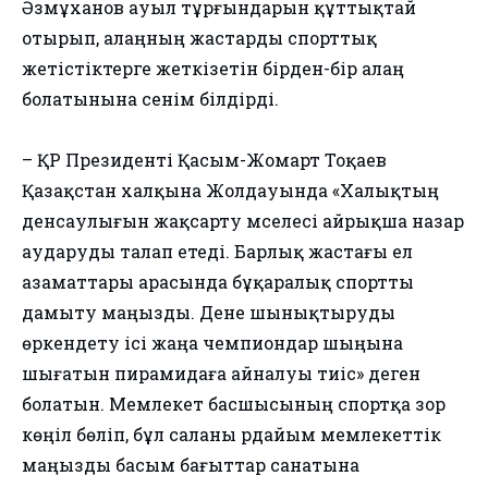
Әзмұханов ауыл тұрғындарын құттықтай
отырып, алаңның жастарды спорттық
жетістіктерге жеткізетін бірден-бір алаң
болатынына сенім білдірді.
– ҚР Президенті Қасым-Жомарт Тоқаев
Қазақстан халқына Жолдауында «Халықтың
денсаулығын жақсарту мәселесі айрықша назар
аударуды талап етеді. Барлық жастағы ел
азаматтары арасында бұқаралық спортты
дамыту маңызды. Дене шынықтыруды
өркендету ісі жаңа чемпиондар шыңына
шығатын пирамидаға айналуы тиіс» деген
болатын. Мемлекет басшысының спортқа зор
көңіл бөліп, бұл саланы әрдайым мемлекеттік
маңызды басым бағыттар санатына