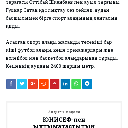
төрағасы Сәттібай Шәкенбаев пен ауыл тұрғыны
Гүлнар Сатан құттықтау сөз сөйлеп, аудан
басшысымен бірге спорт алаңының лентасын
қиды.
Аталған спорт алаңы жасанды төсеніші бар
кіші футбол алаңы, көше тренажерлары және
волейбол мен баскетбол алаңдарынан тұрады.
Кешеннің ауданы 2400 шаршы метр.
Алдыңғы мақала
ЮНИСЕФ-пен
ынтымақтастықтың