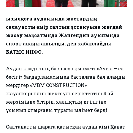
Қызылқоға ауданында жастардың
салауатты өмір салтын ұстануына жағдай
жасау мақсатында Жангелдин ауылында
спорт алаңы ашылды, деп хабарлайды
БАТЫС.ИНФО.
Аудан әкімдігінің баспасөз қызметі «Ауыл – ел
бесігі» бағдарламасымен басталған бұл алаңды
мердігер «MBM CONSTRUCTION»
жауапкершілігі шектеулі серіктестігі 4 ай
мерзімінде бітіріп, халықтың игілігіне
ұсынып отырғаны туралы мәлімет берді.
Салтанатты шараға қатысқан аудан әкімі Қанат