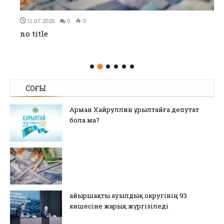
11.07.2026
0
0
no title
СОҢҒЫ
Арман Хайруллин Құрылтайға депутат
бола ма?
Қайыршақты ауылдық округінің 93
көшесіне жарық жүргізіледі