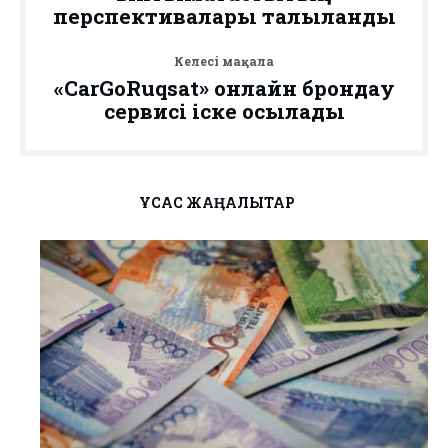
перспективалары талқыланды
Келесі мақала
«CarGoRuqsat» онлайн брондау
сервисі іске қосылады
ҰҚСАС ЖАҢАЛЫҚТАР