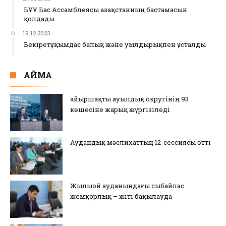
БҰҰ Бас Ассамблеясы Қазақстанның бастамасын
қолдады
19.12.2023
Бекіретұқымдас балық және уылдырықпен ұсталды
АЙМАҚ
Қайыршақты ауылдық округінің 93
көшесіне жарық жүргізіледі
Аудандық мәслихаттың 12-сессиясы өтті
Жылыой ауданындағы сыбайлас
жемқорлық – жіті бақылауда