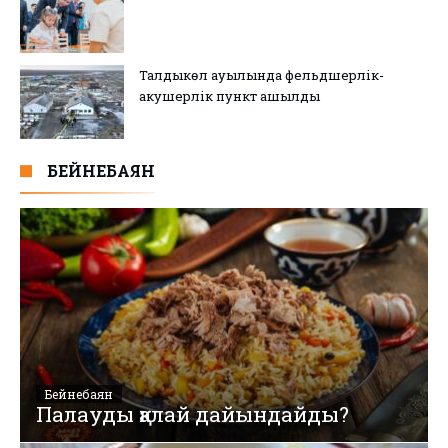
Талдыкөл ауылында фельдшерлік-
акушерлік пункт ашылды
БЕЙНЕБАЯН
Бейнебаян
Палауды қалай дайындайды?