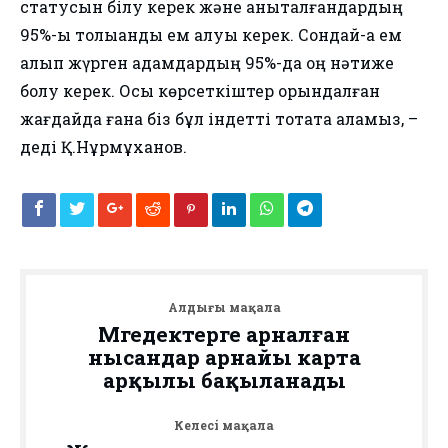
статусын білу керек және анықталғандардың
95%-ы толыққанды ем алуы керек. Сондай-ақ ем
алып жүрген адамдардың 95%-да оң нәтиже
болу керек. Осы көрсеткіштер орындалған
жағдайда ғана біз бұл індетті тоқтата аламыз, –
деді Қ.Нұрмұханов.
Алдыңғы мақала
Мүгедектерге арналған
нысандар арнайы карта
арқылы бақыланады
Келесі мақала