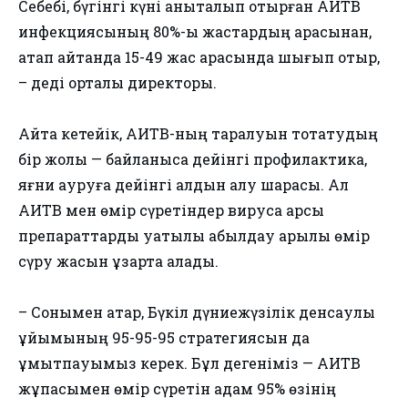
Себебі, бүгінгі күні анықталып отырған АИТВ
инфекциясының 80%-ы жастардың арасынан,
атап айтқанда 15-49 жас арасында шығып отыр,
– деді орталық директоры.
Айта кетейік, АИТВ-ның таралуын тоқтатудың
бір жолы — байланысқа дейінгі профилактика,
яғни ауруға дейінгі алдын алу шарасы. Ал
АИТВ мен өмір сүретіндер вирусқа қарсы
препараттарды уақтылы қабылдау арқылы өмір
сүру жасын ұзарта алады.
– Сонымен қатар, Бүкіл дүниежүзілік денсаулық
ұйымының 95-95-95 стратегиясын да
ұмытпауымыз керек. Бұл дегеніміз — АИТВ
жұқпасымен өмір сүретін адам 95% өзінің