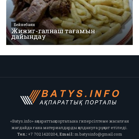
Бейнебаян
Жижиг-галнаш тағамын
дайындау
«Batys.info» ақпараттық порталына гиперсілтеме жасалған
жағдайда ғана материалдарды қолдануға рұқсат етіледі.
Тел.:
+7 702 1420204,
Email:
m.batysinfo@gmail.com