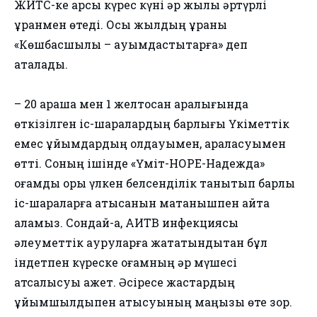
ЖИТС-ке қарсы күрес күні әр жылы әртүрлі
ұранмен өтеді. Осы жылдың ұраны
«Көшбасшылық – қауымдастықтарға» деп
аталады.
– 20 қараша мен 1 желтоқсан аралығында
өткізілген іс-шаралардың барлығы Үкіметтік
емес ұйымдардың қолдауымен, араласуымен
өтті. Соның ішінде «Үміт-НОРЕ-Надежда»
қоғамдық қоры үлкен белсенділік танытып барлық
іс-шараларға қатысқанын мақтанышпен айта
аламыз. Сондай-ақ, АИТВ инфекциясы
әлеуметтік ауруларға жататындықтан бұл
індетпен күреске қоғамның әр мүшесі
атсалысуы қажет. Әсіресе жастардың
ұйымшылдықпен қатысуының маңызы өте зор.