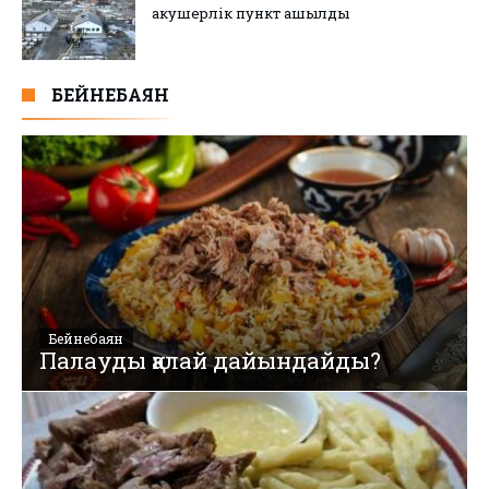
акушерлік пункт ашылды
БЕЙНЕБАЯН
Бейнебаян
Палауды қалай дайындайды?