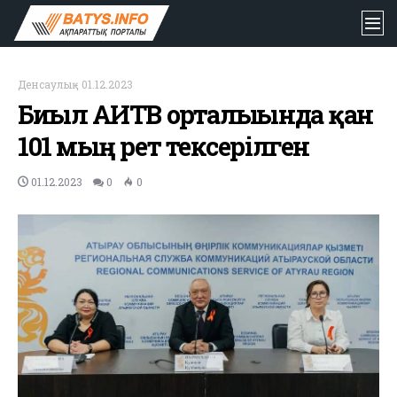
Денсаулық
-
01.12.2023
Биыл АИТВ орталығында қан
101 мың рет тексерілген
01.12.2023
0
0