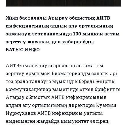
Жыл басталғалы Атырау облыстық АИТВ
инфекциясының алдын алу орталығының
заманауи зертханасында 100 мыңнан астам
зерттеу жасалған, деп хабарлайды
БАТЫС.ИНФО.
АИТВ-ны анықтауға арналған автоматты
зерттеу құрылғысы биоматериалды сапалы әрі
тез арада талдауға мүмкіндік береді. Өңірлік
коммуникациялар қызметінде өткен брифингте
Атырау облыстык АИТВ инфекциясынын
алдын алу ортылығының директоры Қуаныш
Нұрмұханов АИТВ инфекциясы уақтылы
емделмеген жағдайда иммунитет әлсіреп,