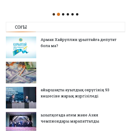
СОҢҒЫ
Арман Хайруллин Құрылтайға депутат
бола ма?
Қайыршақты ауылдық округінің 93
көшесіне жарық жүргізіледі
Қызылқоғада әлем және Азия
чемпиондары марапатталды