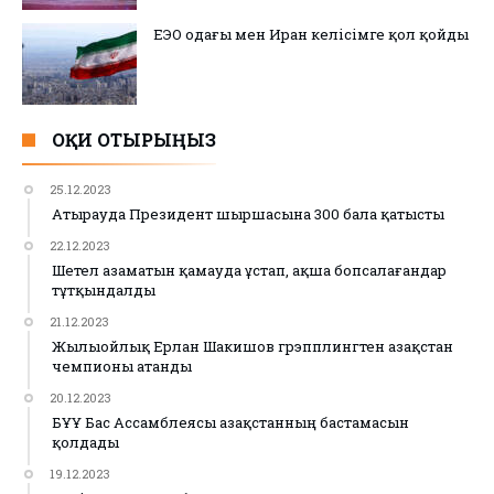
ЕЭО одағы мен Иран келісімге қол қойды
ОҚИ ОТЫРЫҢЫЗ
25.12.2023
Атырауда Президент шыршасына 300 бала қатысты
22.12.2023
Шетел азаматын қамауда ұстап, ақша бопсалағандар
тұтқындалды
21.12.2023
Жылыойлық Ерлан Шакишов грэпплингтен Қазақстан
чемпионы атанды
20.12.2023
БҰҰ Бас Ассамблеясы Қазақстанның бастамасын
қолдады
19.12.2023