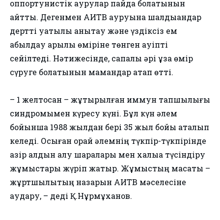
оппортунистік аурулар пайда болатынын
айтты. Дегенмен АИТВ ауруына шалдыққандар
дертті уақтылы анықтау және үздіксіз ем
қабылдау арқылы өміріне төнген қауіпті
сейілтеді. Нәтижесінде, сапалы әрі ұзақ өмір
сүруге болатынын мамандар атап өтті.
– 1 желтоқсан – жұқтырылған иммун тапшылығы
синдромымен күресу күні. Бұл күн әлем
бойынша 1988 жылдан бері 35 жыл бойы аталып
келеді. Осыған орай әлемнің түкпір-түкпірінде
қазір алдын алу шаралары мен халыққа түсіндіру
жұмыстары жүріп жатыр. Жұмыстың мақсаты –
жұртшылықтың назарын АИТВ мәселесіне
аудару, – деді Қ.Нұрмұханов.