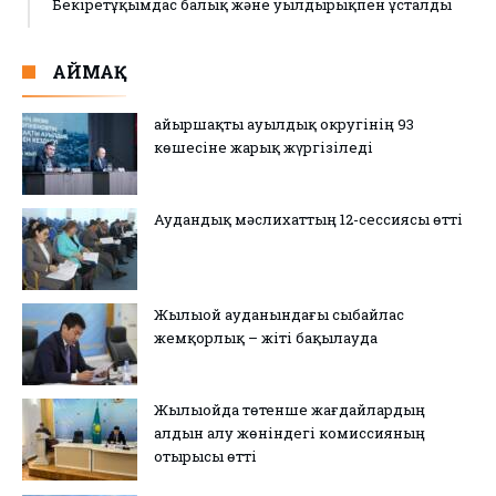
Бекіретұқымдас балық және уылдырықпен ұсталды
АЙМАҚ
Қайыршақты ауылдық округінің 93
көшесіне жарық жүргізіледі
Аудандық мәслихаттың 12-сессиясы өтті
Жылыой ауданындағы сыбайлас
жемқорлық – жіті бақылауда
Жылыойда төтенше жағдайлардың
алдын алу жөніндегі комиссияның
отырысы өтті