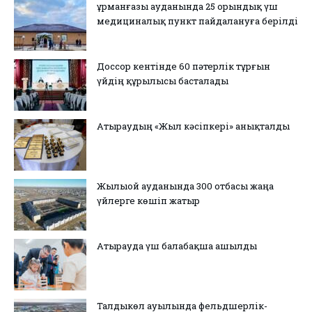
Құрманғазы ауданында 25 орындық үш
медициналық пункт пайдалануға берілді
Доссор кентінде 60 пәтерлік тұрғын
үйдің құрылысы басталады
Атыраудың «Жыл кәсіпкері» анықталды
Жылыой ауданында 300 отбасы жаңа
үйлерге көшіп жатыр
Атырауда үш балабақша ашылды
Талдыкөл ауылында фельдшерлік-