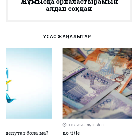
Жұмысқа орналастырамын
алдап соққан
ҰҚСАС ЖАҢАЛЫҚТАР
11.07.2026
0
0
no title