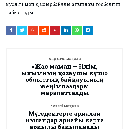
куәлігі мен Қ.Сағырбайұлы атындағы төсбелгіні
табыстады.
Алдыңғы мақала
«Жас маман – білім,
ғылымның қозғаушы күші»
облыстық байқауының
жеңімпаздары
марапатталды
Келесі мақала
Мүгедектерге арналған
нысандар арнайы карта
арқылы бақыланады