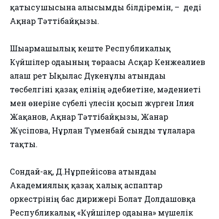
қатысушысына алғысымды білдіремін, – деді
Ақнар Тәттібайқызы.
Шығармашылық кеште Республикалық
Күйшілер одағының төрағасы Асқар Кенжеғалиев
алғаш рет Ықылас Дүкенұлы атындағы
төсбелгіні қазақ елінің әдебиетіне, мәдениеті
мен өнеріне сүбелі үлесін қосып жүрген Ілия
Жақанов, Ақнар Тәттібайқызы, Жанар
Жүсіпова, Нұрлан Түменбай сынды тұлғаларға
тақты.
Сондай-ақ, Д.Нұрпейісова атындағы
Академиялық қазақ халық аспаптар
оркестрінің бас дирижері Болат Долдашовқа
Республикалық «Күйшілер одағына» мүшелік