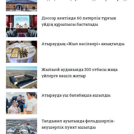
Доссор кентінде 60 пәтерлік тұрғын
үйдің құрылысы басталады
Атыраудың «Жыл кәсіпкері» анықталды
Жылыой ауданында 300 отбасы жаңа
үйлерге көшіп жатыр
Атырауда үш балабақша ашылды
Талдыкөл ауылында фельдшерлік-
акушерлік пункт ашылды