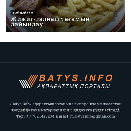
Бейнебаян
Жижиг-галнаш тағамын
дайындау
«Batys.info» ақпараттық порталына гиперсілтеме жасалған
жағдайда ғана материалдарды қолдануға рұқсат етіледі.
Тел.:
+7 702 1420204,
Email:
m.batysinfo@gmail.com