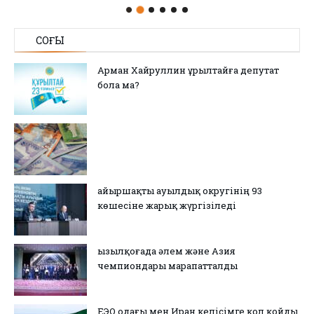
СОҢҒЫ
Арман Хайруллин Құрылтайға депутат
бола ма?
Қайыршақты ауылдық округінің 93
көшесіне жарық жүргізіледі
Қызылқоғада әлем және Азия
чемпиондары марапатталды
ЕЭО одағы мен Иран келісімге қол қойды