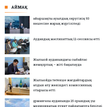
АЙМАҚ
Қайыршақты ауылдық округінің 93
көшесіне жарық жүргізіледі
Аудандық мәслихаттың 12-сессиясы өтті
Жылыой ауданындағы сыбайлас
жемқорлық – жіті бақылауда
Жылыойда төтенше жағдайлардың
алдын алу жөніндегі комиссияның
отырысы өтті
Құрманғазы ауданында 25 орындық үш
медициналық пункт пайдалануға берілді