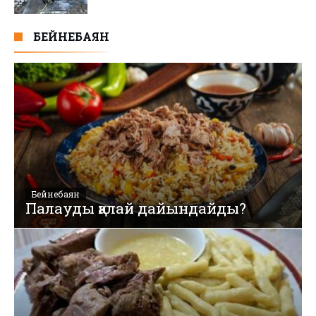
БЕЙНЕБАЯН
Бейнебаян
Палауды қалай дайындайды?