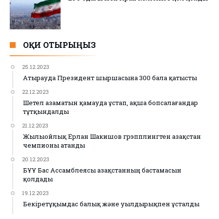
ОҚИ ОТЫРЫҢЫЗ
25.12.2023
Атырауда Президент шыршасына 300 бала қатысты
22.12.2023
Шетел азаматын қамауда ұстап, ақша бопсалағандар
тұтқындалды
21.12.2023
Жылыойлық Ерлан Шакишов грэпплингтен Қазақстан
чемпионы атанды
20.12.2023
БҰҰ Бас Ассамблеясы Қазақстанның бастамасын
қолдады
19.12.2023
Бекіретұқымдас балық және уылдырықпен ұсталды