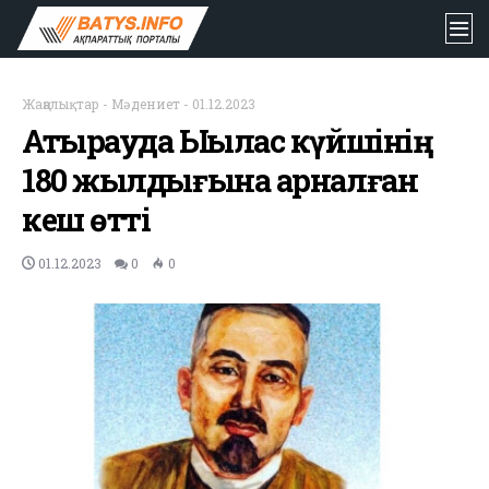
Жаңалықтар
-
Мәдениет
-
01.12.2023
Атырауда Ықылас күйшінің
180 жылдығына арналған
кеш өтті
01.12.2023
0
0