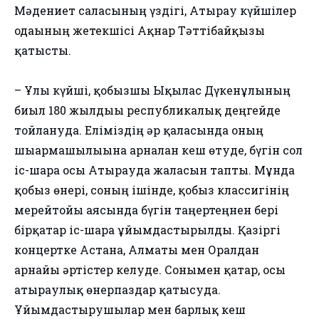
Мәдениет саласының үздігі, Атырау күйшілер
одағының жетекшісі Ақнар Тәттібайқызы
қатысты.
– Ұлы күйші, қобызшы Ықылас Дүкенұлының
биыл 180 жылдығы республикалық деңгейде
тойлануда. Еліміздің әр қаласында оның
шығармашылығына арналған кеш өтуде, бүгін сол
іс-шара осы Атырауда жалғасын тапты. Мұнда
қобыз өнері, соның ішінде, қобыз классигінің
мерейтойы аясында бүгін таңертеңнен бері
бірқатар іс-шара ұйымдастырылды. Қазіргі
концертке Астана, Алматы мен Оралдан
арнайы әртістер келуде. Сонымен қатар, осы
атыраулық өнерпаздар қатысуда.
Ұйымдастырушылар мен барлық кеш