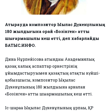
Атырауда композитор Ықылас Дүкенұлының
180 жылдығына орай «Бозінген» атты
шығармашылық кеш өтті, деп хабарлайды
БАТЫС.ИНФО.
Дина Нұрпейісова атындағы Академиялық
қазақ халық аспаптар оркестрінің
ұйымдастыруымен қазақтың атақты күйші-
қобызшысы, композитор Ықылас
Дүкенұлының 180 жылдығына арналған
«Бозінген» атты шығармашылық кеш өтті.
Іс-шараға Ықылас Дүкенұлының ұрпағы, ҚР