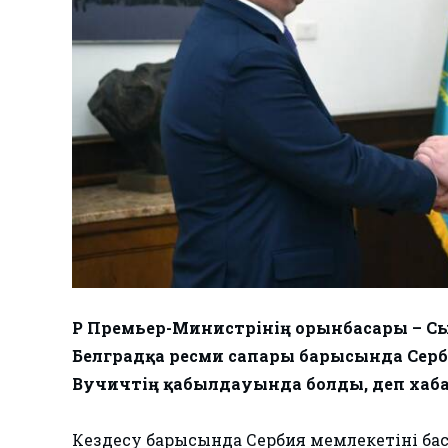
ҚР Премьер-Министрінің орынбасары – С
Белградқа ресми сапары барысында Сер
Вучичтің қабылдауында болды, деп ха
Кездесу барысында Сербия мемлекетінің ба