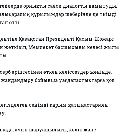
деңгейлерде орнықты саяси диалогты дамытуды,
, халықаралық құрылымдар шеңберінде де тиімді
ап өтті.
дентіне Қазақстан Президенті Қасым-Жомарт
рін жеткізіп, Мемлекет басшысының келесі жылы
ты.
серб әріптесімен өткен келіссөздер жөнінде,
 жандандыру бойынша уағдаластықтарға қол
 негізделген сенімді қарым-қатынастармен
еу.
салада, ауыл шаруашылығы, көлік және