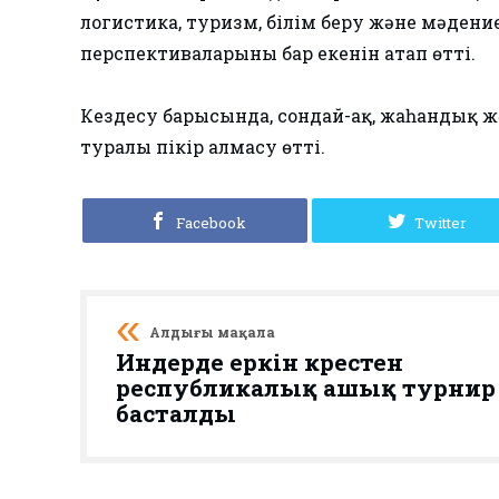
логистика, туризм, білім беру және мәде
перспективаларының бар екенін атап өтті.
Кездесу барысында, сондай-ақ, жаһандық және
туралы пікір алмасу өтті.
Facebook
Twitter
Алдыңғы мақала
Индерде еркін күрестен
республикалық ашық турнир
басталды