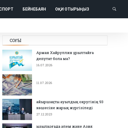
СПОРТ
БЕЙНЕБАЯН
ОҚИ ОТЫРЫҢЫЗ
СОҢҒЫ
Арман Хайруллин Құрылтайға
депутат бола ма?
16.07.2026
11.07.2026
Қайыршақты ауылдық округінің 93
көшесіне жарық жүргізіледі
27.12.2023
Қызылқоғада әлем және Азия