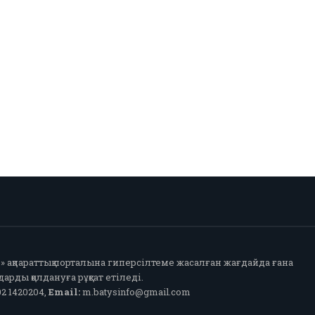
fo» ақпараттық порталына гиперсілтеме жасалған жағдайда ғана
арды қолдануға рұқсат етіледі.
2 1420204,
Email:
m.batysinfo@gmail.com