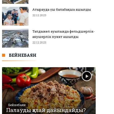
Атырауда үш балабақша ашылды
22.12.2023
Талдыкөл ауылында фельдшерлік-
акушерлік пункт ашылды
22.12.2023
БЕЙНЕБАЯН
Бейнебаян
Палауды қалай дайындайды?