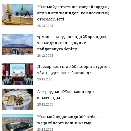
Жылыойда төтенше жағдайлардың
алдын алу жөніндегі комиссияның
отырысы өтті
26.12.2023
Құрманғазы ауданында 25 орындық
үш медициналық пункт
пайдалануға берілді
26.12.2023
Доссор кентінде 60 пәтерлік тұрғын
үйдің құрылысы басталады
25.12.2023
Атыраудың «Жыл кәсіпкері»
анықталды
25.12.2023
Жылыой ауданында 300 отбасы
жаңа үйлерге көшіп жатыр
23.12.2023