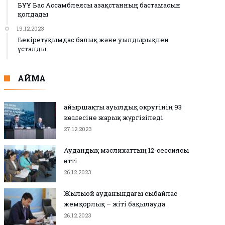
БҰҰ Бас Ассамблеясы Қазақстанның бастамасын
қолдады
19.12.2023
Бекіретұқымдас балық және уылдырықпен
ұсталды
АЙМАҚ
Қайыршақты ауылдық округінің 93
көшесіне жарық жүргізіледі
27.12.2023
Аудандық мәслихаттың 12-сессиясы
өтті
26.12.2023
Жылыой ауданындағы сыбайлас
жемқорлық – жіті бақылауда
26.12.2023