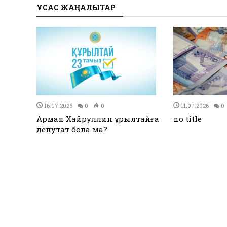
ҰҚСАС ЖАҢАЛЫҚТАР
27.12.2023
0
0
26.12.2023
0
Қызылқоғада әлем және Азия
ЕЭО одағы ме
жарық
чемпиондары марапатталды
қол қойды