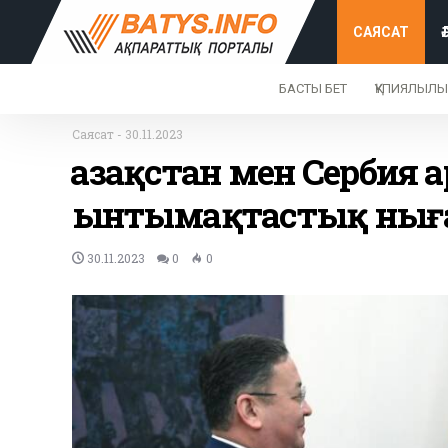
САЯСАТ
БАСТЫ БЕТ
ҚҰПИЯЛЫЛЫ
Саясат
-
30.11.2023
Қазақстан мен Сербия
ынтымақтастық ныға
30.11.2023
0
0