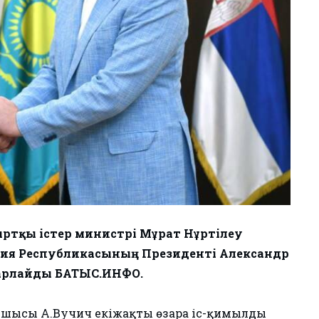
ыртқы істер министрі Мұрат Нұртілеу
бия Республикасының Президенті Александр
барлайды БАТЫС.ИНФО.
сшысы А.Вучич екіжақты өзара іс-қимылдың