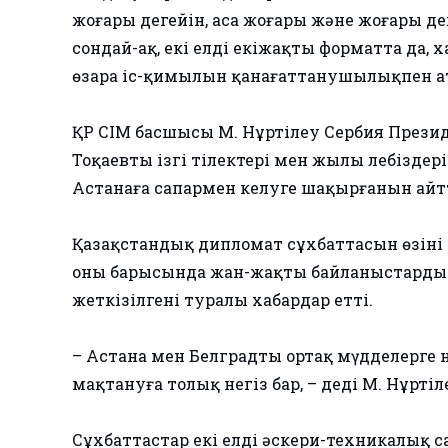
жоғары деңгейін, аса жоғары және жоғары 
сондай-ақ, екі елдің екіжақты форматта да
өзара іс-қимылын қанағаттанушылықпен ат
ҚР СІМ басшысы М. Нұртілеу Сербия Прези
Тоқаевтың ізгі тілектері мен жылы лебізде
Астанаға сапармен келуге шақырғанын айт
Қазақстандық дипломат сұхбаттасын өзінің 
оның барысында жан-жақты байланыстарды
жеткізілгені туралы хабардар етті.
– Астана мен Белградтың ортақ мүдделерге
мақтануға толық негіз бар, – деді М. Нұртіл
Сұхбаттастар екі елдің әскери-техникалық 