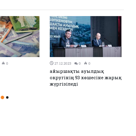
0
26.12.2023
0
0
н Иран келісімге
Аудандық мәслихаттың 12-
сессиясы өтті