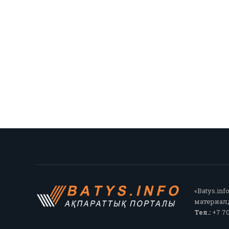
«Batys.in
материалд
Тел.:
+7 70