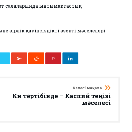
ниет салаларында ынтымақтастық
 өңірлік қауіпсіздіктің өзекті мәселелері
Келесі мақала
Күн тәртібінде – Каспий теңізі
мәселесі