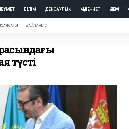
ӘЛЕУМЕТ
БІЛІМ
ДЕНСАУЛЫҚ
МӘДЕНИЕТ
ӘЛЕМ
Қ САЯСАТЫ
БАЙЛАНЫС
 арасындағы
я түсті