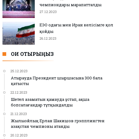
чемпиондары марапатталды
27.12.2023
ЕЭО одағы мен Иран келісімге қол
қойды
26.12.2023
ОҚИ ОТЫРЫҢЫЗ
25.12.2023
Атырауда Президент шыршасына 300 бала
қатысты
22.12.2023
Шетел азаматын қамауда ұстап, ақша
бопсалағандар тұтқындалды
21.12.2023
Жылыойлық Ерлан Шакишов грэпплингтен
Қазақстан чемпионы атанды
20.12.2023