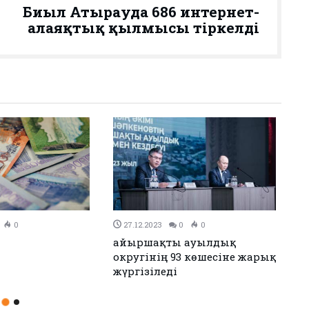
Биыл Атырауда 686 интернет-
алаяқтық қылмысы тіркелді
0
26.12.2023
0
0
н Иран келісімге
Аудандық мәслихаттың 12-
сессиясы өтті