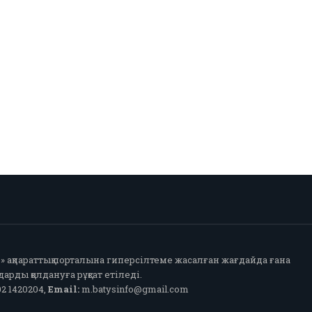
fo» ақпараттық порталына гиперсілтеме жасалған жағдайда ғана
арды қолдануға рұқсат етіледі.
2 1420204,
Email:
m.batysinfo@gmail.com