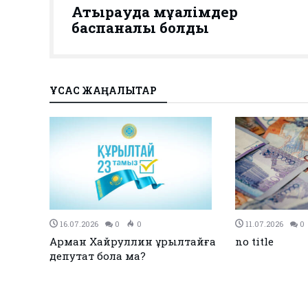
Атырауда мұғалімдер
баспаналы болды
ҰҚСАС ЖАҢАЛЫҚТАР
27.12.2023
0
0
26.12.2023
0
Қызылқоғада әлем және Азия
ЕЭО одағы ме
жарық
чемпиондары марапатталды
қол қойды