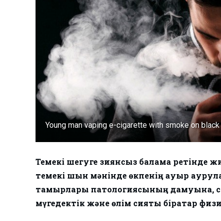
Young man vaping e-cigarette with smoke on black
Темекі шегуге зиянсыз балама ретінде ж
темекі шын мәнінде өкпенің ауыр аурула
тамырлары патологиясының дамуына, сон
мүгедектік және өлім сияқты бірқатар физи