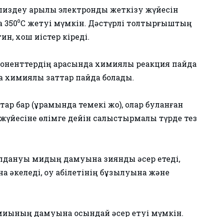
лиздеу арқылы электрондық жеткізу жүйесін
а 350⁰С жетуі мүмкін. Дәстүрлі толтырғыштың
н, хош иістер кіреді.
поненттердің арасында химиялық реакция пайда
а химиялық заттар пайда болады.
ар бар (құрамында темекі жоқ), олар буланған
пе жүйесіне өлімге дейін салыстырмалы түрде тез
олдануы мидың дамуына зиянды әсер етеді,
 әкеледі, оқу қабілетінің бұзылуына және
 миының дамуына осындай әсер етуі мүмкін.