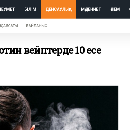
ӘЛЕУМЕТ
БІЛІМ
ДЕНСАУЛЫҚ
МӘДЕНИЕТ
ӘЛЕМ
Қ САЯСАТЫ
БАЙЛАНЫС
отин вейптерде 10 есе