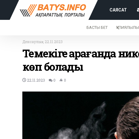
САЯСАТ
БАСТЫ БЕТ
ҚҰПИЯЛЫЛЫ
Денсаулық
-
22.11.2023
Темекіге қарағанда ник
көп болады
22.11.2023
0
0