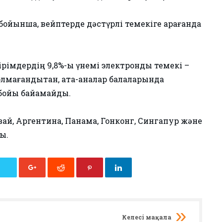
ойынша, вейптерде дәстүрлі темекіге қарағанда
рімдердің 9,8%-ы үнемі электрондық темекі –
олмағандықтан, ата-аналар балаларында
бойы байқамайды.
гвай, Аргентина, Панама, Гонконг, Сингапур және
ы.
Келесі мақала