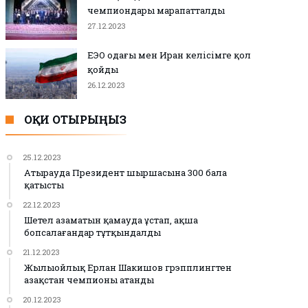
чемпиондары марапатталды
27.12.2023
ЕЭО одағы мен Иран келісімге қол
қойды
26.12.2023
ОҚИ ОТЫРЫҢЫЗ
25.12.2023
Атырауда Президент шыршасына 300 бала
қатысты
22.12.2023
Шетел азаматын қамауда ұстап, ақша
бопсалағандар тұтқындалды
21.12.2023
Жылыойлық Ерлан Шакишов грэпплингтен
Қазақстан чемпионы атанды
20.12.2023