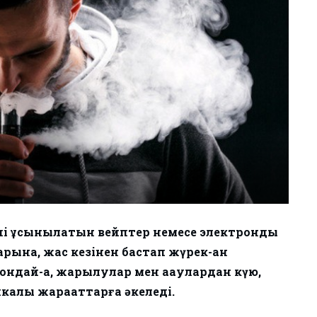
иі ұсынылатын вейптер немесе электрондық
рына, жас кезінен бастап жүрек-қан
дай-ақ, жарылулар мен ақаулардан күю,
калық жарақаттарға әкеледі.