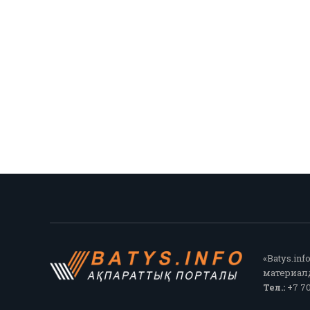
«Batys.in
материалд
Тел.:
+7 70