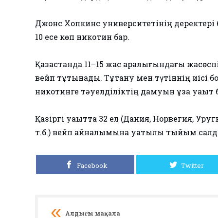
Джонс Хопкинс университетінің деректері б
10 есе көп никотин бар.
Қазақстанда 11–15 жас аралығындағы жасөспі
вейп тұтынады. Тұтану мен түтіннің иісі б
никотинге тәуелділіктің дамуын ұзақ уақыт 
Қазіргі уақытта 32 ел (Дания, Норвегия, Уру
т.б.) вейп айналымына уақтылы тыйым салд
Facebook
Twitter
Алдыңғы мақала