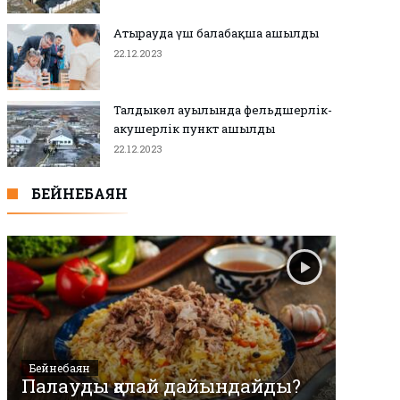
Атырауда үш балабақша ашылды
22.12.2023
Талдыкөл ауылында фельдшерлік-
акушерлік пункт ашылды
22.12.2023
БЕЙНЕБАЯН
Бейнебаян
Палауды қалай дайындайды?