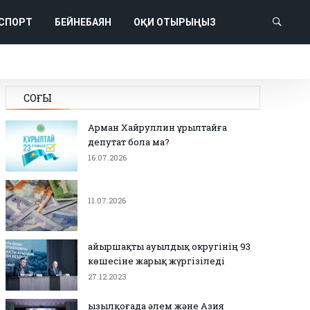
СПОРТ
БЕЙНЕБАЯН
ОҚИ ОТЫРЫҢЫЗ
СОҢҒЫ
Арман Хайруллин Құрылтайға
депутат бола ма?
16.07.2026
11.07.2026
Қайыршақты ауылдық округінің 93
көшесіне жарық жүргізіледі
27.12.2023
Қызылқоғада әлем және Азия