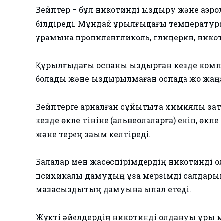
Вейптер – бұл никотинді қыздыру және аэро
білдіреді. Мұндай құрылғыдағы температур
құрамына пропиленгликоль, глицерин, никоти
Құрылғыдағы қоспаны қыздырған кезде ком
болады және қыздырылмаған қоспада жоқ жаң
Вейптерге арналған сұйықтықта химиялық затт
кезде өкпе тініне (альвеолаларға) еніп, өк
және терең зақым келтіреді.
Балалар мен жасөспірімдердің никотинді қ
психикалық дамудың ұзақ мерзімді салдарына
мазасыздықтың дамуына ықпал етеді.
Жүкті әйелдердің никотинді қолдануы ұрық