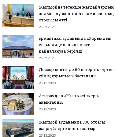
Жылыойда төтенше жағдайлардың
алдын алу жөніндегі комиссияның
отырысы өтті
26.12.2023
Құрманғазы ауданында 25 орындық
үш медициналық пункт
пайдалануға берілді
26.12.2023
Доссор кентінде 60 пәтерлік тұрғын
үйдің құрылысы басталады
25.12.2023
Атыраудың «Жыл кәсіпкері»
анықталды
25.12.2023
Жылыой ауданында 300 отбасы
жаңа үйлерге көшіп жатыр
23.12.2023