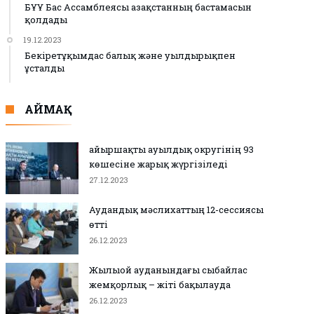
БҰҰ Бас Ассамблеясы Қазақстанның бастамасын
қолдады
19.12.2023
Бекіретұқымдас балық және уылдырықпен
ұсталды
АЙМАҚ
Қайыршақты ауылдық округінің 93
көшесіне жарық жүргізіледі
27.12.2023
Аудандық мәслихаттың 12-сессиясы
өтті
26.12.2023
Жылыой ауданындағы сыбайлас
жемқорлық – жіті бақылауда
26.12.2023