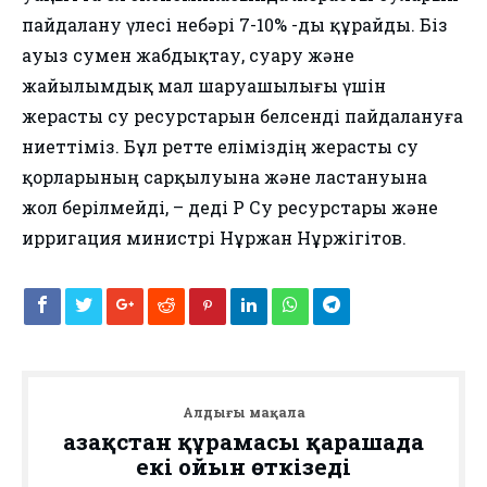
пайдалану үлесі небәрі 7-10% -ды құрайды. Біз
ауыз сумен жабдықтау, суару және
жайылымдық мал шаруашылығы үшін
жерасты су ресурстарын белсенді пайдалануға
ниеттіміз. Бұл ретте еліміздің жерасты су
қорларының сарқылуына және ластануына
жол берілмейді, – деді ҚР Су ресурстары және
ирригация министрі Нұржан Нұржігітов.
Алдыңғы мақала
Қазақстан құрамасы қарашада
екі ойын өткізеді