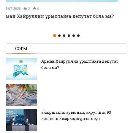
11.07.2026
0
0
no title
СОҢҒЫ
Арман Хайруллин Құрылтайға депутат
бола ма?
Қайыршақты ауылдық округінің 93
көшесіне жарық жүргізіледі