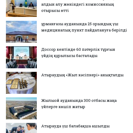
алдын алу жөніндегі комиссияның
отырысы өтті
Құрманғазы ауданында 25 орындық үш
медициналық пункт пайдалануға берілді
Доссор кентінде 60 пәтерлік тұрғын
үйдің құрылысы басталады
Атыраудың «Жыл кәсіпкері» анықталды
Жылыой ауданында 300 отбасы жаңа
үйлерге көшіп жатыр
Атырауда үш балабақша ашылды