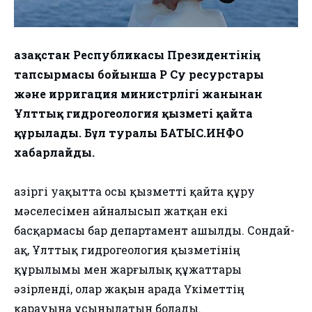
Қазақстан Республикасы Президентінің
тапсырмасы бойынша ҚР Су ресурстары
және ирригация министрлігі жанынан
Ұлттық гидрогеология қызметі қайта
құрылады. Бұл туралы БАТЫС.ИНФО
хабарлайды.
Қазіргі уақытта осы қызметті қайта құру
мәселесімен айналысып жатқан екі
басқармасы бар департамент ашылды. Сондай-
ақ, Ұлттық гидрогеология қызметінің
құрылымы мен жарғылық құжаттары
әзірленді, олар жақын арада Үкіметтің
қарауына ұсынылатын болады.