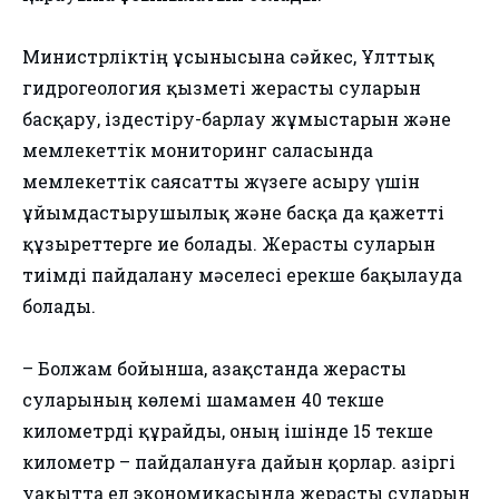
Министрліктің ұсынысына сәйкес, Ұлттық
гидрогеология қызметі жерасты суларын
басқару, іздестіру-барлау жұмыстарын және
мемлекеттік мониторинг саласында
мемлекеттік саясатты жүзеге асыру үшін
ұйымдастырушылық және басқа да қажетті
құзыреттерге ие болады. Жерасты суларын
тиімді пайдалану мәселесі ерекше бақылауда
болады.
– Болжам бойынша, Қазақстанда жерасты
суларының көлемі шамамен 40 текше
километрді құрайды, оның ішінде 15 текше
километр – пайдалануға дайын қорлар. Қазіргі
уақытта ел экономикасында жерасты суларын