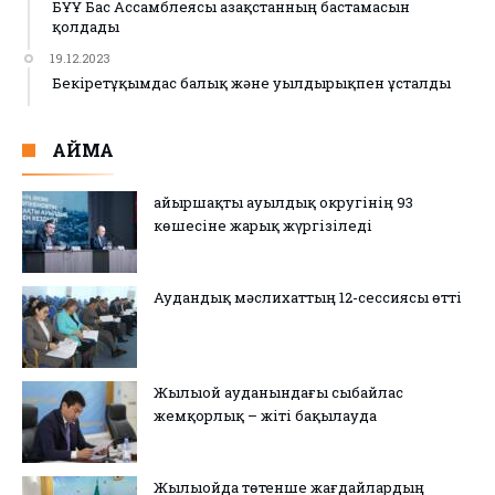
БҰҰ Бас Ассамблеясы Қазақстанның бастамасын
қолдады
19.12.2023
Бекіретұқымдас балық және уылдырықпен ұсталды
АЙМАҚ
Қайыршақты ауылдық округінің 93
көшесіне жарық жүргізіледі
Аудандық мәслихаттың 12-сессиясы өтті
Жылыой ауданындағы сыбайлас
жемқорлық – жіті бақылауда
Жылыойда төтенше жағдайлардың