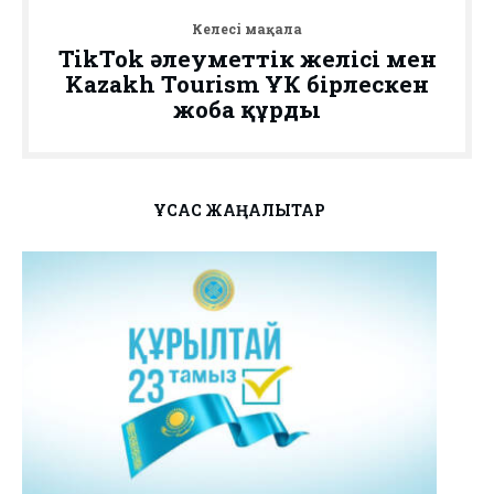
Келесі мақала
TikTok әлеуметтік желісі мен
Kazakh Tourism ҰК бірлескен
жоба құрды
ҰҚСАС ЖАҢАЛЫҚТАР