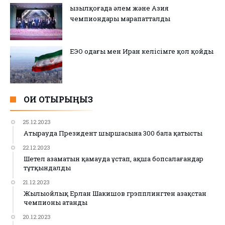
Қызылқоғада әлем және Азия
чемпиондары марапатталды
ЕЭО одағы мен Иран келісімге қол қойды
ОҚИ ОТЫРЫҢЫЗ
25.12.2023
Атырауда Президент шыршасына 300 бала қатысты
22.12.2023
Шетел азаматын қамауда ұстап, ақша бопсалағандар
тұтқындалды
21.12.2023
Жылыойлық Ерлан Шакишов грэпплингтен Қазақстан
чемпионы атанды
20.12.2023