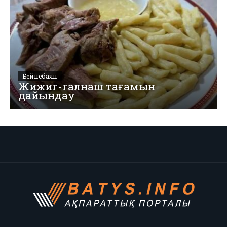
Бейнебаян
Жижиг-галнаш тағамын
дайындау