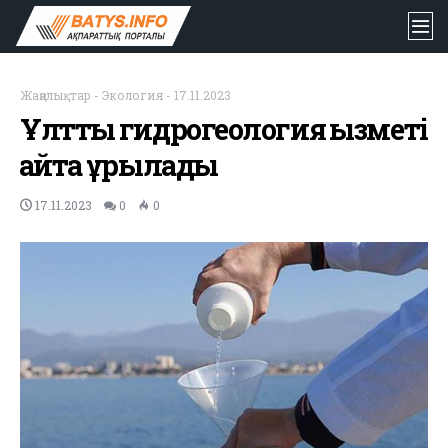
Жаңалықтар
-
Экология
-
17.11.2023
Ұлттық гидрогеология қызметі
қайта құрылады
17.11.2023
0
0