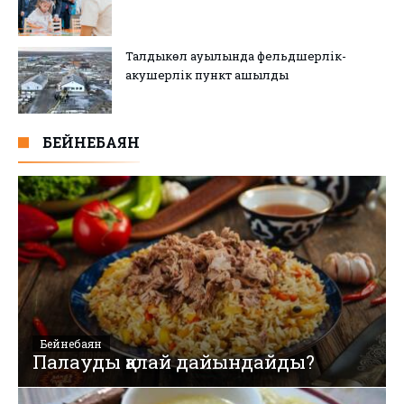
Талдыкөл ауылында фельдшерлік-
акушерлік пункт ашылды
БЕЙНЕБАЯН
Бейнебаян
Палауды қалай дайындайды?