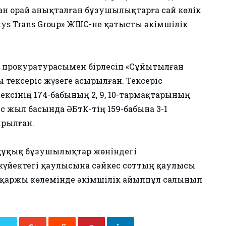
ан орай анықталған бұзушылықтарға сай көлік
s Trans Group» ЖШС-не қатысты әкімшілік
 прокуратурасымен бірлесіп «Сұйытылған
 тексеріс жүзеге асырылған. Тексеріс
ексінің 174-бабының 2, 9, 10-тармақтарының
с жыл басында ӘҚБтК-тің 159-бабына 3-1
ырылған.
 құқық бұзушылықтар жөніндегі
үйектегі қаулысына сәйкес соттың қаулысы
қ қаржы көлемінде әкімшілік айыппұл салынып