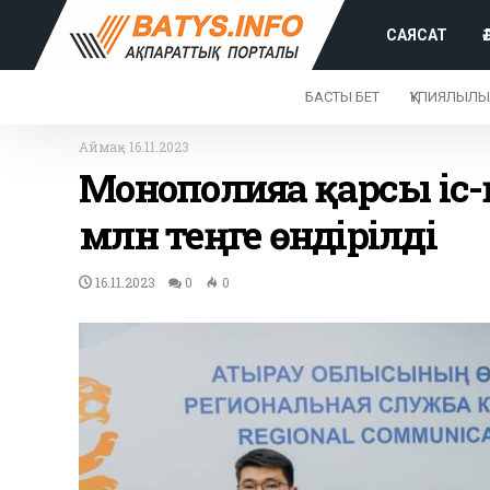
САЯСАТ
БАСТЫ БЕТ
ҚҰПИЯЛЫЛЫ
Аймақ
-
16.11.2023
Монополияға қарсы іс
млн теңге өндірілді
16.11.2023
0
0