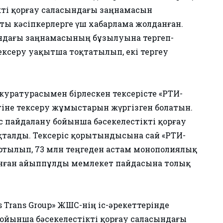
ікті қорғау саласындағы заңнамасын
ты кәсіпкерлерге үш хабарлама жолданған.
сындағы заңнамасының бұзылуына тергеп-
ексеру уақытша тоқтатылып, екі тергеу
окуратурасымен бірлескен тексерісте «РТИ-
гіне тексеру жұмыстарын жүргізген болатын.
 пайдалану бойынша бәсекелестікті қорғау
қталды. Тексеріс қорытындысына сай «РТИ-
ртылып, 73 млн теңгеден астам монополиялық
алынған айыппұлды мемлекет пайдасына толық
 Trans Group» ЖШС-нің іс-әрекеттерінде
ойынша бәсекелестікті қорғау саласындағы