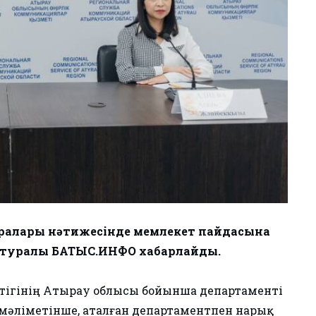
аралары нәтижесінде мемлекет пайдасына
ұл туралы БАТЫС.ИНФО хабарлайды.
нттігінің Атырау облысы бойынша департаменті
әліметінше, аталған департаментпен нарық