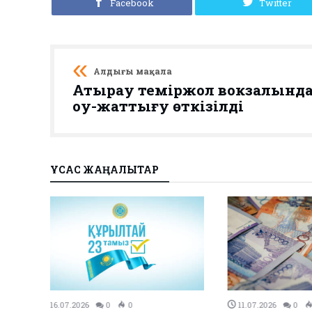
Facebook
Twitter
Алдыңғы мақала
Атырау теміржол вокзалынд
оқу-жаттығу өткізілді
ҰҚСАС ЖАҢАЛЫҚТАР
27.12.2023
0
0
26.12.2023
0