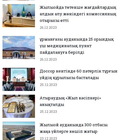
Жылыойда төтенше жағдайлардың
алдын алу жөніндегі комиссияның
отырысы өтті
26.12.2023
Құрманғазы ауданында 25 орындық
үш медициналық пункт
пайдалануға берілді
26.12.2023
Доссор кентінде 60 пәтерлік тұрғын
үйдің құрылысы басталады
25.12.2023
Атыраудың «Жыл кәсіпкері»
анықталды
25.12.2023
Жылыой ауданында 300 отбасы
жаңа үйлерге көшіп жатыр
23.12.2023