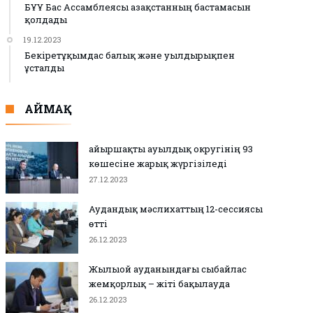
БҰҰ Бас Ассамблеясы Қазақстанның бастамасын
қолдады
19.12.2023
Бекіретұқымдас балық және уылдырықпен
ұсталды
АЙМАҚ
Қайыршақты ауылдық округінің 93
көшесіне жарық жүргізіледі
27.12.2023
Аудандық мәслихаттың 12-сессиясы
өтті
26.12.2023
Жылыой ауданындағы сыбайлас
жемқорлық – жіті бақылауда
26.12.2023