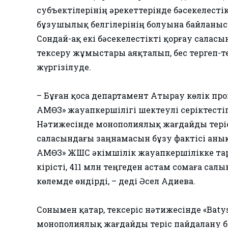
субъектілерінің әрекеттерінде бәсекелест
бұзушылық белгілерінің болуына байланыс
Сондай-ақ екі бәсекелестікті қорғау сала
тексеру жұмыстары аяқталып, бес тергеп-т
жүргізілуде.
– Бұған қоса департамент Атырау көлік пр
АМӨЗ» жауапкершілігі шектеулі серіктесті
Нәтижесінде монополиялық жағдайды теріс
саласындағы заңнамасын бұзу фактісі аны
АМӨЗ» ЖШС әкімшілік жауапкершілікке та
кірісті, 411 млн теңгеден астам сомаға с
көлемде өндірді, – деді Әсел Адиева.
Сонымен қатар, тексеріс нәтижесінде «Batys
монополиялық жағдайды теріс пайдалану б