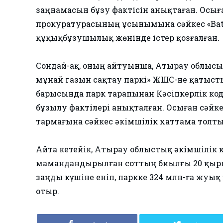
заңнамасын бұзу фактісін анықтаған. Осығ
прокуратурасының ұсынымына сәйкес «Baty
құқықбұзушылық жөнінде істер қозғалған.
Сондай-ақ, оның айтуынша, Атырау облысы
мұнай газын сақтау паркі» ЖШС-не қатысты
барысында парк тарапынан Кәсіпкерлік код
бұзылу фактілері анықталған. Осыған сәйке
тармағына сәйкес әкімшілік хаттама толт
Айта кетейік, Атырау облыстық әкімшілік
мамандандырылған соттың биылғы 20 қырк
заңды күшіне еніп, паркке 324 млн-ға жуы
отыр.