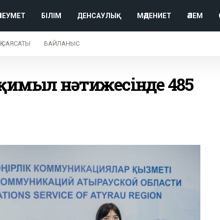
ӘЛЕУМЕТ
БІЛІМ
ДЕНСАУЛЫҚ
МӘДЕНИЕТ
ӘЛЕМ
Қ САЯСАТЫ
БАЙЛАНЫС
-қимыл нәтижесінде 485