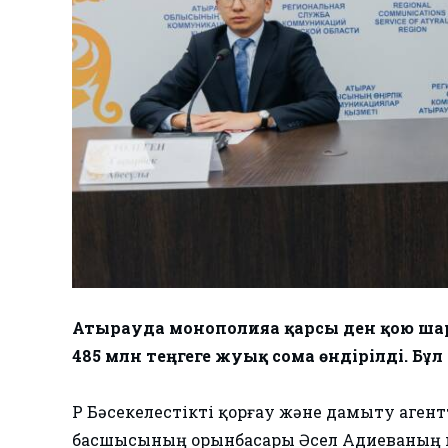
Атырауда монополияға қарсы ден қою ш
485 млн теңгеге жуық сома өндірілді. Б
ҚР Бәсекелестікті қорғау және дамыту аге
басшысының орынбасары Әсел Адиеваның м