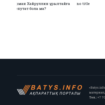
Қызылқоғада әлем және Азия
ЕЭО одағы ме
жарық
чемпиондары марапатталды
қол қойды
«Batys.in
материалд
Тел.:
+7 70