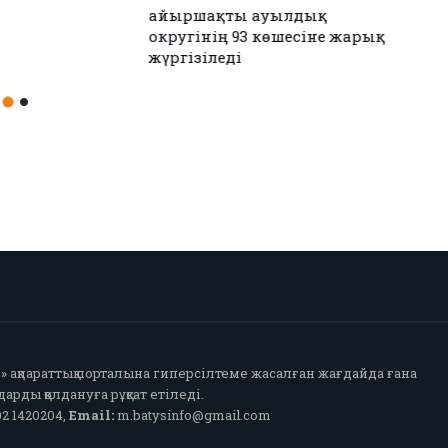
н Иран келісімге
Аудандық мәслихаттың 12-
сессиясы өтті
fo» ақпараттық порталына гиперсілтеме жасалған жағдайда ғана
арды қолдануға рұқсат етіледі.
2 1420204,
Email:
m.batysinfo@gmail.com