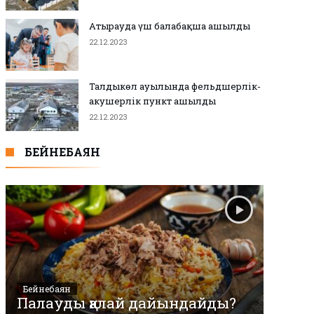
Атырауда үш балабақша ашылды
22.12.2023
Талдыкөл ауылында фельдшерлік-
акушерлік пункт ашылды
22.12.2023
БЕЙНЕБАЯН
Бейнебаян
Палауды қалай дайындайды?