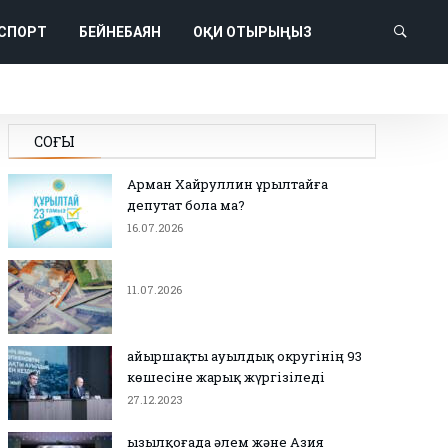
СПОРТ
БЕЙНЕБАЯН
ОҚИ ОТЫРЫҢЫЗ
СОҢҒЫ
Арман Хайруллин Құрылтайға
депутат бола ма?
16.07.2026
11.07.2026
Қайыршақты ауылдық округінің 93
көшесіне жарық жүргізіледі
27.12.2023
Қызылқоғада әлем және Азия