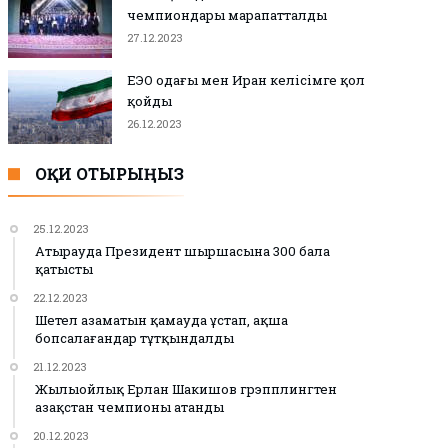
чемпиондары марапатталды
27.12.2023
ЕЭО одағы мен Иран келісімге қол
қойды
26.12.2023
ОҚИ ОТЫРЫҢЫЗ
25.12.2023
Атырауда Президент шыршасына 300 бала
қатысты
22.12.2023
Шетел азаматын қамауда ұстап, ақша
бопсалағандар тұтқындалды
21.12.2023
Жылыойлық Ерлан Шакишов грэпплингтен
Қазақстан чемпионы атанды
20.12.2023