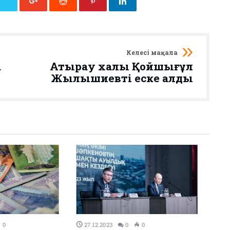
Келесі мақала
а
Атырау халқы Қойшығұл
Жылқышиевті еске алды
0
26.12.2023
0
0