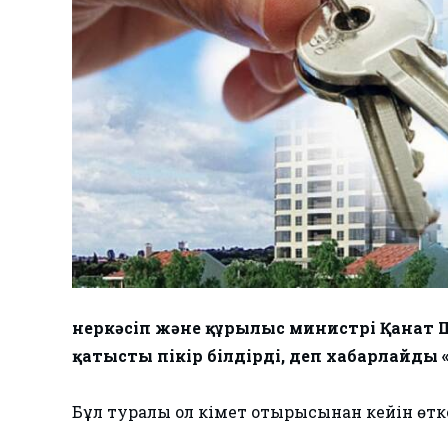
Өнеркәсіп және құрылыс министрі Қанат Ш
қатысты пікір білдірді, деп хабарлайды
Бұл туралы ол Үкімет отырысынан кейін өт