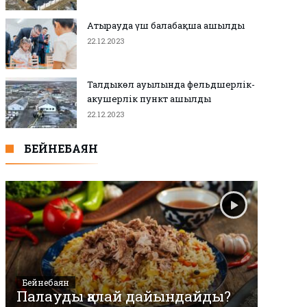
Атырауда үш балабақша ашылды
22.12.2023
Талдыкөл ауылында фельдшерлік-
акушерлік пункт ашылды
22.12.2023
БЕЙНЕБАЯН
Бейнебаян
Палауды қалай дайындайды?