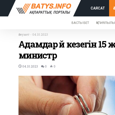
САЯСАТ
БАСТЫ БЕТ
ҚҰПИЯЛЫЛЫ
Әлеумет
-
04.10.2023
Адамдар үй кезегін 15 
министр
04.10.2023
0
0