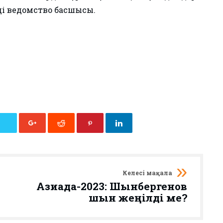
йді ведомство басшысы.
Келесі мақала
Азиада-2023: Шынбергенов
шын жеңілді ме?