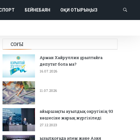
СПОРТ
БЕЙНЕБАЯН
ОҚИ ОТЫРЫҢЫЗ
СОҢҒЫ
Арман Хайруллин Құрылтайға
депутат бола ма?
16.07.2026
11.07.2026
Қайыршақты ауылдық округінің 93
көшесіне жарық жүргізіледі
27.12.2023
Қызылқоғада әлем және Азия