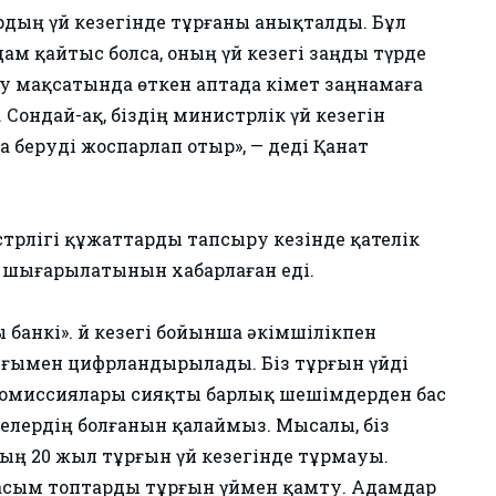
ардың үй кезегінде тұрғаны анықталды. Бұл
дам қайтыс болса, оның үй кезегі заңды түрде
ру мақсатында өткен аптада Үкімет заңнамаға
. Сондай-ақ, біздің министрлік үй кезегін
 беруді жоспарлап отыр», — деді Қанат
трлігі құжаттарды тапсыру кезінде қателік
н шығарылатынын хабарлаған еді.
 банкі». Үй кезегі бойынша әкімшілікпен
лығымен цифрландырылады. Біз тұрғын үйді
 комиссиялары сияқты барлық шешімдерден бас
желердің болғанын қалаймыз. Мысалы, біз
ың 20 жыл тұрғын үй кезегінде тұрмауы.
 басым топтарды тұрғын үймен қамту. Адамдар