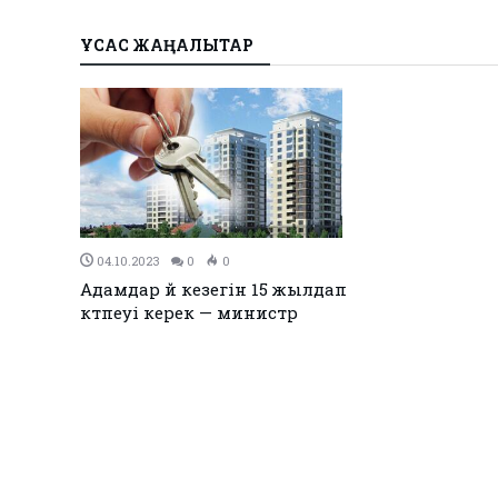
ҰҚСАС ЖАҢАЛЫҚТАР
04.10.2023
0
0
Адамдар үй кезегін 15 жылдап
күтпеуі керек — министр