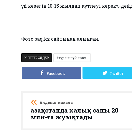
үй кезегін 10-15 жылдап күтпеуі керек»,-де
Фото baq.kz сайтынан алынған.
КІЛТТІК СӨЗДЕР
тұрғын үй кезегі
Facebook
Twitter
Алдыңғы мақала
Қазақстанда халық саны 20
млн-ға жуықтады