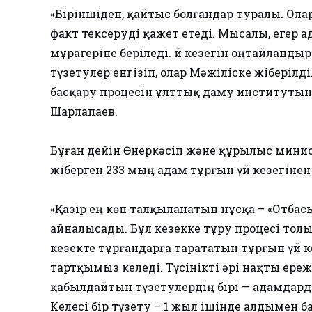
«Біріншіден, қайтыс болғандар туралы. Ол
факт тексеруді қажет етеді. Мысалы, егер а
мұрагеріне беріледі. Үй кезегін оңтайланды
түзетулер енгізіп, олар Мәжіліске жіберілді
басқару процесін ұлттық даму институтына
Шарлапаев.
Бұған дейін Өнеркәсіп және құрылыс минис
жіберген 233 мың адам тұрғын үй кезегіне
«Қазір ең көп талқыланатын нұсқа – «Отбасы
айналысады. Бұл кезекке тұру процесі то
кезекте тұрғандарға тарататын тұрғын үй
тартқымыз келеді. Түсінікті әрі нақты ере
қабылдайтын түзетулердің бірі — адамдард
Келесі бір түзету – 1 жыл ішінде алдымен