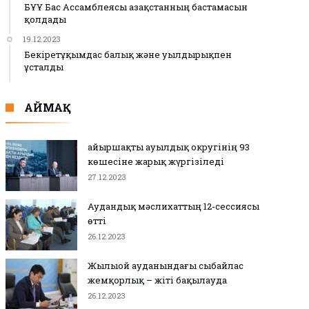
БҰҰ Бас Ассамблеясы Қазақстанның бастамасын
қолдады
19.12.2023
Бекіретұқымдас балық және уылдырықпен
ұсталды
АЙМАҚ
Қайыршақты ауылдық округінің 93
көшесіне жарық жүргізіледі
27.12.2023
Аудандық мәслихаттың 12-сессиясы
өтті
26.12.2023
Жылыой ауданындағы сыбайлас
жемқорлық – жіті бақылауда
26.12.2023