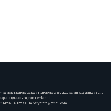
fo» ақпараттық порталына гиперсілтеме жасалған жағдайда ғана
арды қолдануға рұқсат етіледі.
2 1420204,
Email:
m.batysinfo@gmail.com