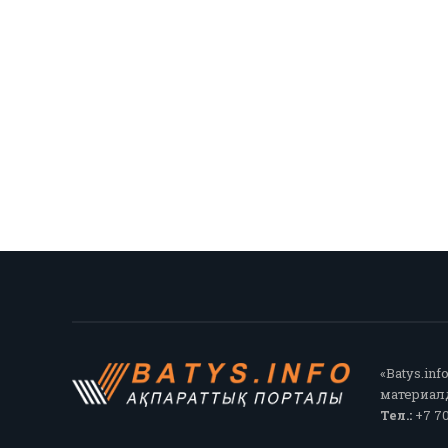
«Batys.in
материалд
Тел.:
+7 70