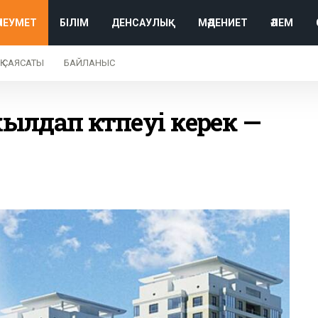
ӘЛЕУМЕТ
БІЛІМ
ДЕНСАУЛЫҚ
МӘДЕНИЕТ
ӘЛЕМ
Қ САЯСАТЫ
БАЙЛАНЫС
жылдап күтпеуі керек —