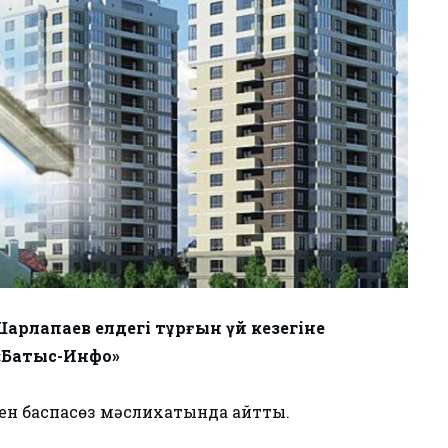
арлапаев елдегі тұрғын үй кезегіне
 «Батыс-Инфо»
кен баспасөз мәслихатында айтты.