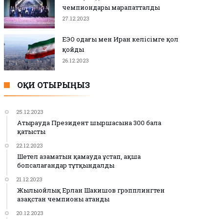
чемпиондары марапатталды
27.12.2023
ЕЭО одағы мен Иран келісімге қол
қойды
26.12.2023
ОҚИ ОТЫРЫҢЫЗ
25.12.2023
Атырауда Президент шыршасына 300 бала
қатысты
22.12.2023
Шетел азаматын қамауда ұстап, ақша
бопсалағандар тұтқындалды
21.12.2023
Жылыойлық Ерлан Шакишов грэпплингтен
Қазақстан чемпионы атанды
20.12.2023