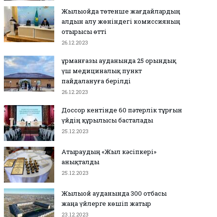
Жылыойда төтенше жағдайлардың
алдын алу жөніндегі комиссияның
отырысы өтті
26.12.2023
Құрманғазы ауданында 25 орындық
үш медициналық пункт
пайдалануға берілді
26.12.2023
Доссор кентінде 60 пәтерлік тұрғын
үйдің құрылысы басталады
25.12.2023
Атыраудың «Жыл кәсіпкері»
анықталды
25.12.2023
Жылыой ауданында 300 отбасы
жаңа үйлерге көшіп жатыр
23.12.2023