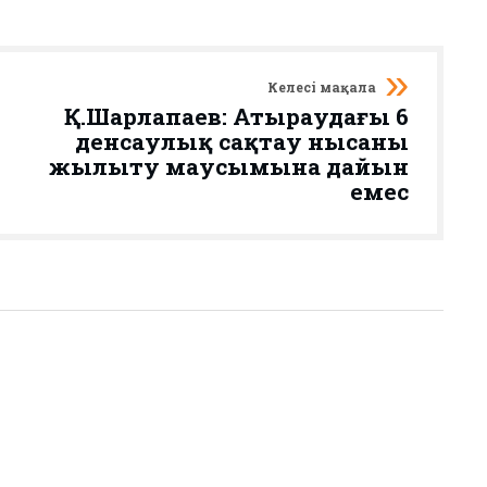
Келесі мақала
Қ.Шарлапаев: Атыраудағы 6
денсаулық сақтау нысаны
жылыту маусымына дайын
емес