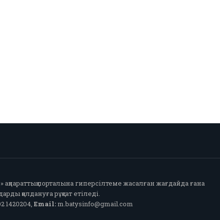
fo» ақпараттық порталына гиперсілтеме жасалған жағдайда ғана
арды қолдануға рұқсат етіледі.
2 1420204,
Email:
m.batysinfo@gmail.com