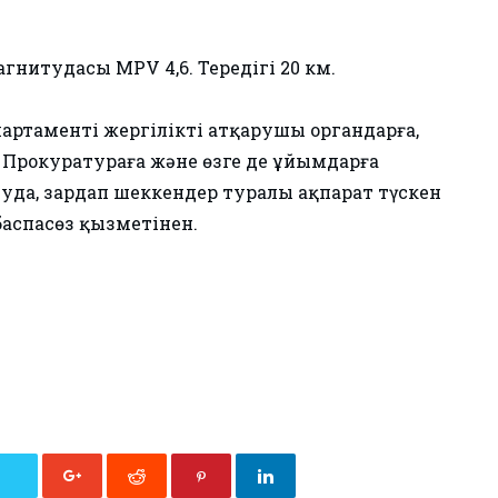
агнитудасы MPV 4,6. Тереңдігі 20 км.
артаменті жергілікті атқарушы органдарға,
 Прокуратураға және өзге де ұйымдарға
уда, зардап шеккендер туралы ақпарат түскен
аспасөз қызметінен.