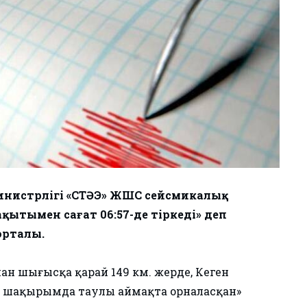
инистрлігі «СТӘЭ» ЖШС сейсмикалық
ақытымен сағат 06:57-де тіркеді» деп
орталы.
нан шығысқа қарай 149 км. жерде, Кеген
8 шақырымда таулы аймақта орналасқан»