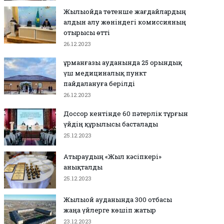
Жылыойда төтенше жағдайлардың
алдын алу жөніндегі комиссияның
отырысы өтті
26.12.2023
Құрманғазы ауданында 25 орындық
үш медициналық пункт
пайдалануға берілді
26.12.2023
Доссор кентінде 60 пәтерлік тұрғын
үйдің құрылысы басталады
25.12.2023
Атыраудың «Жыл кәсіпкері»
анықталды
25.12.2023
Жылыой ауданында 300 отбасы
жаңа үйлерге көшіп жатыр
23.12.2023