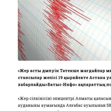
«Жер асты дүмпуін Төтенше жағдайлар м
стансылар желісі 19 қыркүйекте Астана у
хабарлайды»Батыс-Инфо» ақпараттық п
«Жер сілкінісінің эпицентрі Алматы қаласы
ауданының аумағында Алғабас ауылынан 5