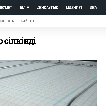
ӘЛЕУМЕТ
БІЛІМ
ДЕНСАУЛЫҚ
МӘДЕНИЕТ
ӘЛЕМ
Қ САЯСАТЫ
БАЙЛАНЫС
 сілкінді