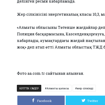
делінген ресми хабарламада.
Жер сілкінісінің энергетикалық класы 10,3, м
«Алматы облысының Төтенше жағдайлар деп
Полиция басқармасына, Казселденқорғауға,
хабарлады, аумақтардағы жағдай нақтылан
жоқ» деп атап өтті Алматы облыстық ТЖД б
Фото aa.com.tr сайтынан алынған.
КІЛТТІК СӨЗДЕР
Алматы қаласы
жер сілкінді
Facebook
Twitter