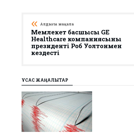
Алдыңғы мақала
Мемлекет басшысы GE
Healthcare компаниясының
президенті Роб Уолтонмен
кездесті
ҰҚСАС ЖАҢАЛЫҚТАР