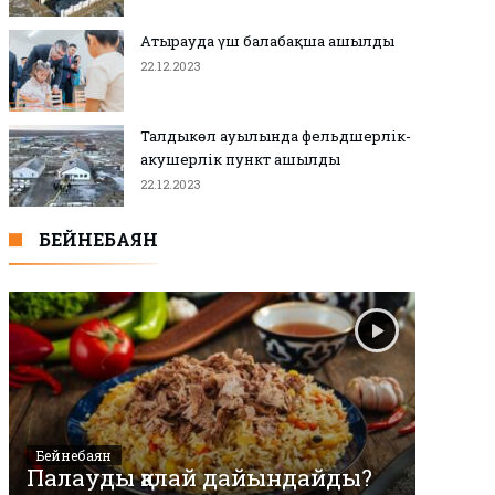
Атырауда үш балабақша ашылды
22.12.2023
Талдыкөл ауылында фельдшерлік-
акушерлік пункт ашылды
22.12.2023
БЕЙНЕБАЯН
Бейнебаян
Палауды қалай дайындайды?