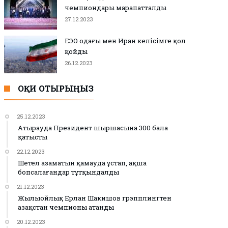
чемпиондары марапатталды
27.12.2023
ЕЭО одағы мен Иран келісімге қол
қойды
26.12.2023
ОҚИ ОТЫРЫҢЫЗ
25.12.2023
Атырауда Президент шыршасына 300 бала
қатысты
22.12.2023
Шетел азаматын қамауда ұстап, ақша
бопсалағандар тұтқындалды
21.12.2023
Жылыойлық Ерлан Шакишов грэпплингтен
Қазақстан чемпионы атанды
20.12.2023