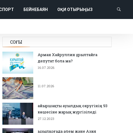
СПОРТ
БЕЙНЕБАЯН
ОҚИ ОТЫРЫҢЫЗ
СОҢҒЫ
Арман Хайруллин Құрылтайға
депутат бола ма?
16.07.2026
11.07.2026
Қайыршақты ауылдық округінің 93
көшесіне жарық жүргізіледі
27.12.2023
Қызылқоғада әлем және Азия