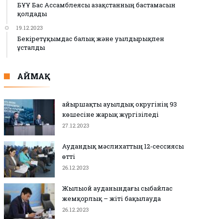
БҰҰ Бас Ассамблеясы Қазақстанның бастамасын
қолдады
19.12.2023
Бекіретұқымдас балық және уылдырықпен
ұсталды
АЙМАҚ
Қайыршақты ауылдық округінің 93
көшесіне жарық жүргізіледі
27.12.2023
Аудандық мәслихаттың 12-сессиясы
өтті
26.12.2023
Жылыой ауданындағы сыбайлас
жемқорлық – жіті бақылауда
26.12.2023