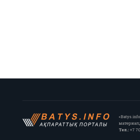
«Batys.in
материалд
Тел.:
+7 70