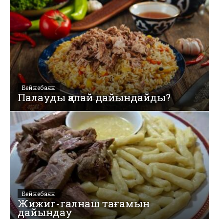
Бейнебаян
Палауды қалай дайындайды?
Бейнебаян
Жижиг-галнаш тағамын
дайындау