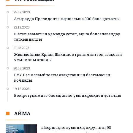
25.12.2023
Атырауда Президент шыршасына 300 бала қатысты
22.12.2023
Шетел азаматын қамауда ұстап, ақша бопсалағандар
тұтқындалды
21.12.2023
Жылыойлық Ерлан Шакишов грэпплингтен Қазақстан
чемпионы атанды
20.12.2023
БҰҰ Бас Ассамблеясы Қазақстанның бастамасын
қолдады
19.12.2023
Бекіретұқымдас балық және уылдырықпен ұсталды
АЙМАҚ
Қайыршақты ауылдық округінің 93