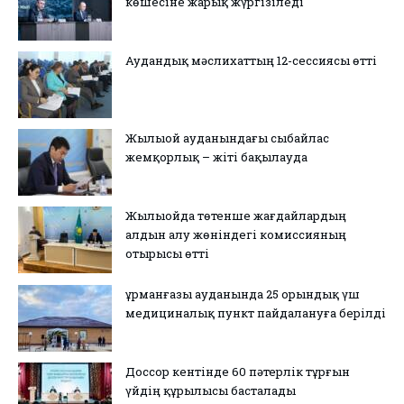
көшесіне жарық жүргізіледі
Аудандық мәслихаттың 12-сессиясы өтті
Жылыой ауданындағы сыбайлас
жемқорлық – жіті бақылауда
Жылыойда төтенше жағдайлардың
алдын алу жөніндегі комиссияның
отырысы өтті
Құрманғазы ауданында 25 орындық үш
медициналық пункт пайдалануға берілді
Доссор кентінде 60 пәтерлік тұрғын
үйдің құрылысы басталады