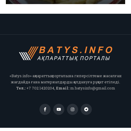
«Batys.info» ақпараттық порталына гиперсілтеме жасалған
жағдайда ғана материалдарды қолдануға рұқсат етіледі.
Тел.:
+7 702 1420204,
Email:
m.batysinfo@gmail.com