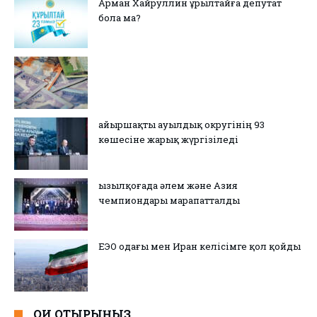
Арман Хайруллин Құрылтайға депутат
бола ма?
Қайыршақты ауылдық округінің 93
көшесіне жарық жүргізіледі
Қызылқоғада әлем және Азия
чемпиондары марапатталды
ЕЭО одағы мен Иран келісімге қол қойды
ОҚИ ОТЫРЫҢЫЗ