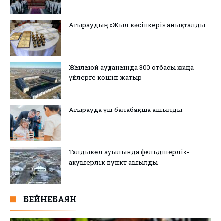
Атыраудың «Жыл кәсіпкері» анықталды
Жылыой ауданында 300 отбасы жаңа
үйлерге көшіп жатыр
Атырауда үш балабақша ашылды
Талдыкөл ауылында фельдшерлік-
акушерлік пункт ашылды
БЕЙНЕБАЯН