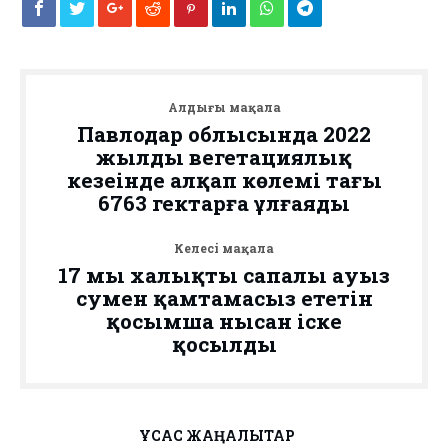
Алдыңғы мақала
Павлодар облысында 2022
жылдың вегетациялық
кезеңінде алқап көлемі тағы
6763 гектарға ұлғаяды
Келесі мақала
17 мың халықты сапалы ауыз
сумен қамтамасыз ететін
қосымша нысан іске
қосылды
ҰҚСАС ЖАҢАЛЫҚТАР