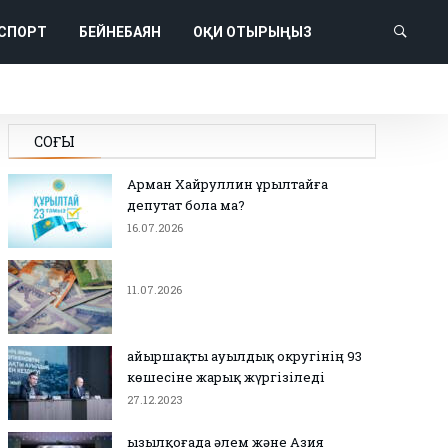
СПОРТ
БЕЙНЕБАЯН
ОҚИ ОТЫРЫҢЫЗ
СОҢҒЫ
Арман Хайруллин Құрылтайға
депутат бола ма?
16.07.2026
11.07.2026
Қайыршақты ауылдық округінің 93
көшесіне жарық жүргізіледі
27.12.2023
Қызылқоғада әлем және Азия