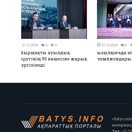
27.12.2023
0
0
26.12.2023
0
Қызылқоғада әлем және Азия
ЕЭО одағы ме
жарық
чемпиондары марапатталды
қол қойды
«Batys.in
материалд
Тел.:
+7 70