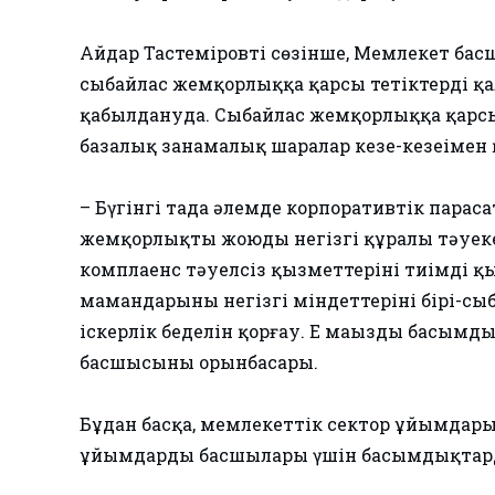
Айдар Тастеміровтің сөзінше, Мемлекет б
сыбайлас жемқорлыққа қарсы тетіктерді қ
қабылдануда. Сыбайлас жемқорлыққа қарс
базалық заңнамалық шаралар кезең-кезеңіме
– Бүгінгі таңда әлемде корпоративтік пар
жемқорлықты жоюдың негізгі құралы тәуеке
комплаенс тәуелсіз қызметтерінің тиімді 
мамандарының негізгі міндеттерінің бірі-
іскерлік беделін қорғау. Ең маңызды басымды
басшысының орынбасары.
Бұдан басқа, мемлекеттік сектор ұйымдар
ұйымдардың басшылары үшін басымдықтарды