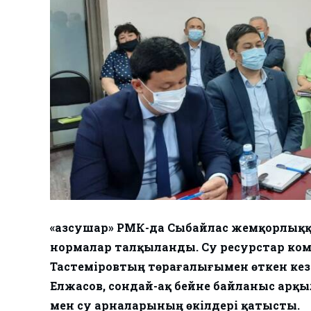
«Қазсушар» РМК-да Сыбайлас жемқорлық
нормалар талқыланды. Су ресурстар ко
Тастеміровтың төрағалығымен өткен кез
Елжасов, сондай-ақ бейне байланыс арқы
мен су арналарының өкілдері қатысты.