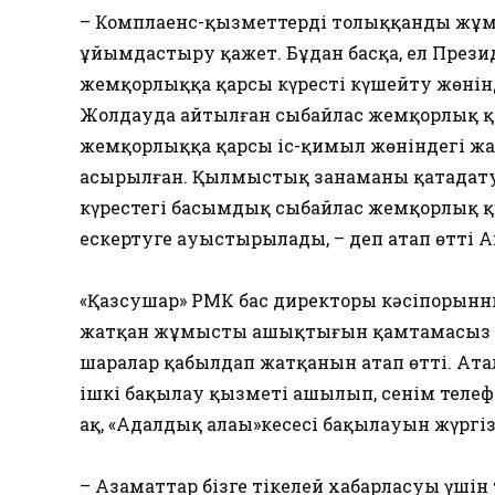
– Комплаенс-қызметтердің толыққанды жұмы
ұйымдастыру қажет. Бұдан басқа, ел Презид
жемқорлыққа қарсы күресті күшейту жөніндег
Жолдауда айтылған сыбайлас жемқорлық қ
жемқорлыққа қарсы іс-қимыл жөніндегі жаң
асырылған. Қылмыстық заңнаманы қатаңдат
күрестегі басымдық сыбайлас жемқорлық 
ескертуге ауыстырылады, – деп атап өтті А
«Қазсушар» РМК бас директоры кәсіпорынн
жатқан жұмыстың ашықтығын қамтамасыз 
шаралар қабылдап жатқанын атап өтті. Ат
ішкі бақылау қызметі ашылып, сенім телефо
ақ, «Адалдық алаңы»кеңсесі бақылауын жүргі
– Азаматтар бізге тікелей хабарласуы үшін