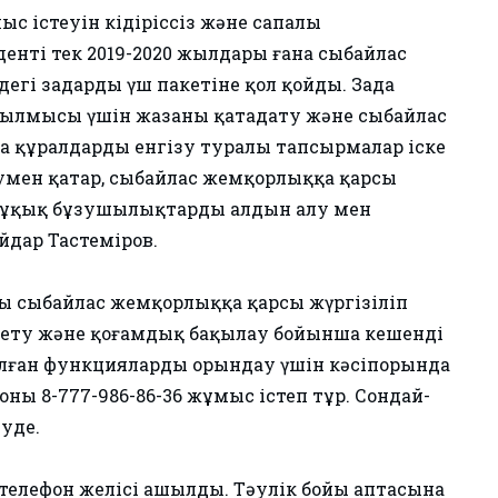
с істеуін кідіріссіз және сапалы
енті тек 2019-2020 жылдары ғана сыбайлас
і заңдардың үш пакетіне қол қойды. Заңда
ылмысы үшін жазаны қатаңдату және сыбайлас
а құралдарды енгізу туралы тапсырмалар іске
умен қатар, сыбайлас жемқорлыққа қарсы
құқық бұзушылықтардың алдын алу мен
йдар Тастеміров.
ың сыбайлас жемқорлыққа қарсы жүргізіліп
ету және қоғамдық бақылау бойынша кешенді
алған функцияларды орындау үшін кәсіпорында
ны 8-777-986-86-36 жұмыс істеп тұр. Сондай-
зуде.
 телефон желісі ашылды. Тәулік бойы аптасына