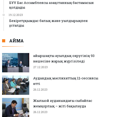
БҰҰ Бас Ассамблеясы Қазақстанның бастамасын
қолдады
19.12.2023
Бекіретұқымдас балық және уылдырықпен
ұсталды
АЙМАҚ
Қайыршақты ауылдық округінің 93
көшесіне жарық жүргізіледі
27.12.2023
Аудандық мәслихаттың 12-сессиясы
өтті
26.12.2023
Жылыой ауданындағы сыбайлас
жемқорлық – жіті бақылауда
26.12.2023