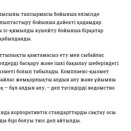
асшысының тапсырмасы бойынша елімізде
алыптастыру бойынша дәйекті қадамдар
ы іс-қимылды күшейту бойынша бірқатар
н қабылданды.
асаттылықты қамтамасыз ету мен сыбайлас
лдерді басқару және ішкі бақылау шеңберіндегі
қызметі болып табылады. Комплаенс-қызмет
сыбайлас жемқорлықтың алдын алу және ұйымның
қ — бұл алдын алу, – деп түсіндірді ведомство
ында корпоративтік стандарттарды сақтау осы
ң бірі болуы тиіс деп айтылды.