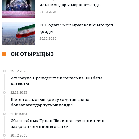
чемпиондары марапатталды
27.12.2023
ЕЭО одағы мен Иран келісімге қол
қойды
26.12.2023
ОҚИ ОТЫРЫҢЫЗ
25.12.2023
Атырауда Президент шыршасына 300 бала
қатысты
22.12.2023
Шетел азаматын қамауда ұстап, ақша
бопсалағандар тұтқындалды
21.12.2023
Жылыойлық Ерлан Шакишов грэпплингтен
Қазақстан чемпионы атанды
20.12.2023