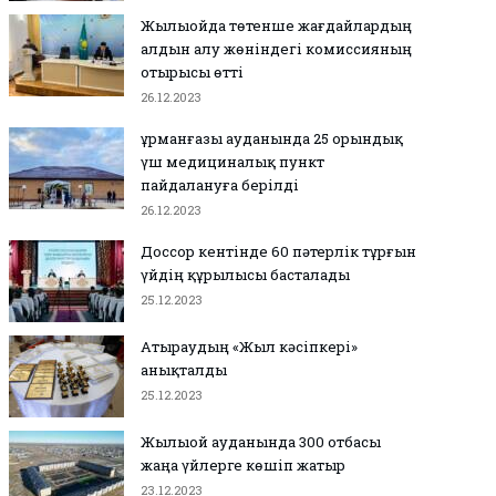
Жылыойда төтенше жағдайлардың
алдын алу жөніндегі комиссияның
отырысы өтті
26.12.2023
Құрманғазы ауданында 25 орындық
үш медициналық пункт
пайдалануға берілді
26.12.2023
Доссор кентінде 60 пәтерлік тұрғын
үйдің құрылысы басталады
25.12.2023
Атыраудың «Жыл кәсіпкері»
анықталды
25.12.2023
Жылыой ауданында 300 отбасы
жаңа үйлерге көшіп жатыр
23.12.2023