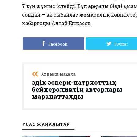
7 күн жұмыс істейді. Бұл арқылы біздің қы
сондай — ақ сыбайлас жемқорлық көріністер
хабарлады Алтай Елжасов.
Facebook
Twitter
Алдыңғы мақала
Үздік әскери-патриоттық
бейнероликтің авторлары
марапатталды
ҰҚСАС ЖАҢАЛЫҚТАР