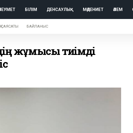
ӘЛЕУМЕТ
БІЛІМ
ДЕНСАУЛЫҚ
МӘДЕНИЕТ
ӘЛЕМ
Қ САЯСАТЫ
БАЙЛАНЫС
дің жұмысы тиімді
іс