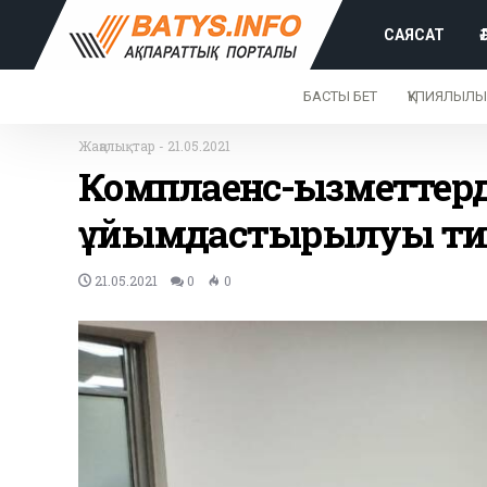
САЯСАТ
БАСТЫ БЕТ
ҚҰПИЯЛЫЛЫ
Жаңалықтар
-
21.05.2021
Комплаенс-қызметтер
ұйымдастырылуы ти
21.05.2021
0
0