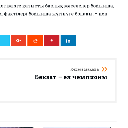
зметімізге қатысты барлық мәселелер бойынша,
і фактілері бойынша жүгінуге болады, – деп
Келесі мақала
Бекзат – ел чемпионы