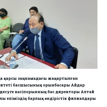
қа қарсы заңнамадағы жаңартылған
митеті басшысының орынбасары Айдар
десуге кәсіпорынның бас директоры Алтай
лы еліміздің барлық өндірістік филиалдары