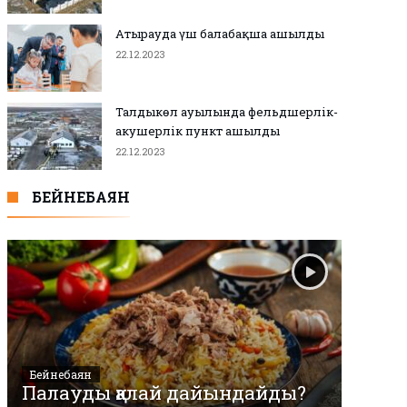
Атырауда үш балабақша ашылды
22.12.2023
Талдыкөл ауылында фельдшерлік-
акушерлік пункт ашылды
22.12.2023
БЕЙНЕБАЯН
Бейнебаян
Палауды қалай дайындайды?