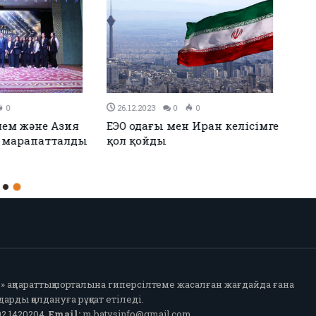
0
26.12.2023
0
0
н Иран келісімге
Аудандық мәслихаттың 12-
сессиясы өтті
fo» ақпараттық порталына гиперсілтеме жасалған жағдайда ғана
арды қолдануға рұқсат етіледі.
2 1420204,
Email:
m.batysinfo@gmail.com