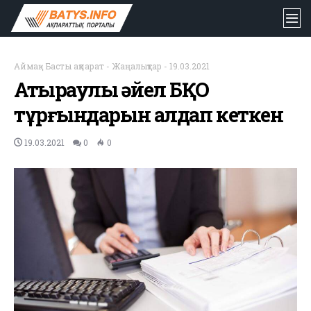
Аймақ
-
Басты ақпарат
-
Жаңалықтар
-
19.03.2021
Атыраулық әйел БҚО
тұрғындарын алдап кеткен
19.03.2021
0
0