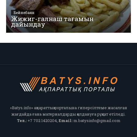
Бейнебаян
Жижиг-галнаш тағамын
дайындау
«Batys.info» ақпараттық порталына гиперсілтеме жасалған
жағдайда ғана материалдарды қолдануға рұқсат етіледі.
Тел.:
+7 702 1420204,
Email:
m.batysinfo@gmail.com