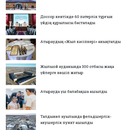
Доссор кентінде 60 пәтерлік тұрғын
үйдің құрылысы басталады
Атыраудың «Жыл кәсіпкері» анықталды
Жылыой ауданында 300 отбасы жаңа
үйлерге көшіп жатыр
Атырауда үш балабақша ашылды
Талдыкөл ауылында фельдшерлік-
акушерлік пункт ашылды