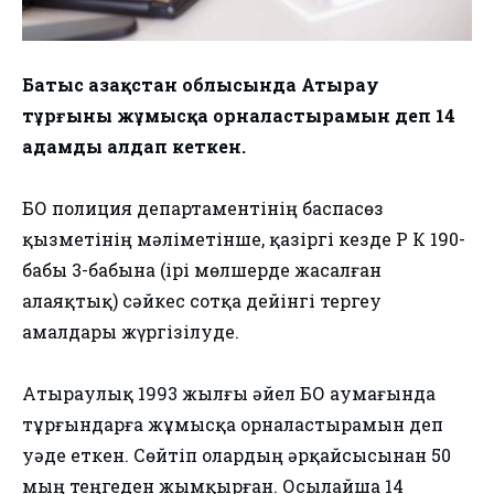
Батыс Қазақстан облысында Атырау
тұрғыны жұмысқа орналастырамын деп 14
адамды алдап кеткен.
БҚО полиция департаментінің баспасөз
қызметінің мәліметінше, қазіргі кезде ҚР ҚК 190-
бабы 3-бабына (ірі мөлшерде жасалған
алаяқтық) сәйкес сотқа дейінгі тергеу
амалдары жүргізілуде.
Атыраулық 1993 жылғы әйел БҚО аумағында
тұрғындарға жұмысқа орналастырамын деп
уәде еткен. Сөйтіп олардың әрқайсысынан 50
мың теңгеден жымқырған. Осылайша 14