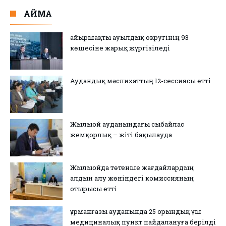
АЙМАҚ
Қайыршақты ауылдық округінің 93
көшесіне жарық жүргізіледі
Аудандық мәслихаттың 12-сессиясы өтті
Жылыой ауданындағы сыбайлас
жемқорлық – жіті бақылауда
Жылыойда төтенше жағдайлардың
алдын алу жөніндегі комиссияның
отырысы өтті
Құрманғазы ауданында 25 орындық үш
медициналық пункт пайдалануға берілді