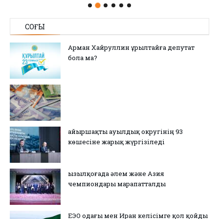
СОҢҒЫ
Арман Хайруллин Құрылтайға депутат
бола ма?
Қайыршақты ауылдық округінің 93
көшесіне жарық жүргізіледі
Қызылқоғада әлем және Азия
чемпиондары марапатталды
ЕЭО одағы мен Иран келісімге қол қойды