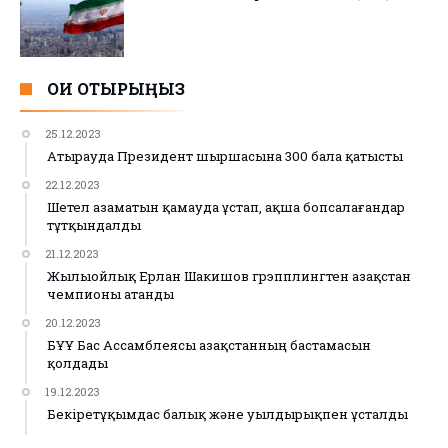
ОҚИ ОТЫРЫҢЫЗ
25.12.2023
Атырауда Президент шыршасына 300 бала қатысты
22.12.2023
Шетел азаматын қамауда ұстап, ақша бопсалағандар
тұтқындалды
21.12.2023
Жылыойлық Ерлан Шакишов грэпплингтен Қазақстан
чемпионы атанды
20.12.2023
БҰҰ Бас Ассамблеясы Қазақстанның бастамасын
қолдады
19.12.2023
Бекіретұқымдас балық және уылдырықпен ұсталды