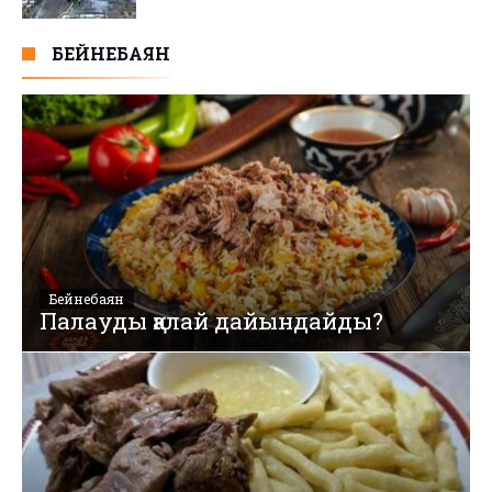
БЕЙНЕБАЯН
Бейнебаян
Палауды қалай дайындайды?