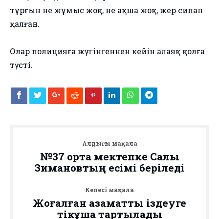
тұрғын не жұмыс жоқ, не ақша жоқ, жер сипап
қалған.
Олар полицияға жүгінгеннен кейін алаяқ қолға
түсті.
Алдыңғы мақала
№37 орта мектепке Салық
Зимановтың есімі беріледі
Келесі мақала
Жоғалған азаматты іздеуге
тікұшақ тартылады