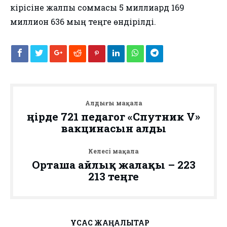
кірісіне жалпы соммасы 5 миллиард 169
миллион 636 мың теңге өндірілді.
Алдыңғы мақала
Өңірде 721 педагог «Спутник V»
вакцинасын алды
Келесі мақала
Орташа айлық жалақы – 223
213 теңге
ҰҚСАС ЖАҢАЛЫҚТАР