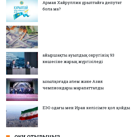
Арман Хайруллин Құрылтайға депутат
бола ма?
Қайыршақты ауылдық округінің 93
көшесіне жарық жүргізіледі
Қызылқоғада әлем және Азия
чемпиондары марапатталды
ЕЭО одағы мен Иран келісімге қол қойды
ОҚИ ОТЫРЫҢЫЗ