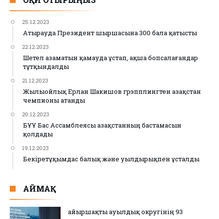
25.12.2023
Атырауда Президент шыршасына 300 бала қатысты
22.12.2023
Шетел азаматын қамауда ұстап, ақша бопсалағандар
тұтқындалды
21.12.2023
Жылыойлық Ерлан Шакишов грэпплингтен Қазақстан
чемпионы атанды
20.12.2023
БҰҰ Бас Ассамблеясы Қазақстанның бастамасын
қолдады
19.12.2023
Бекіретұқымдас балық және уылдырықпен ұсталды
АЙМАҚ
Қайыршақты ауылдық округінің 93