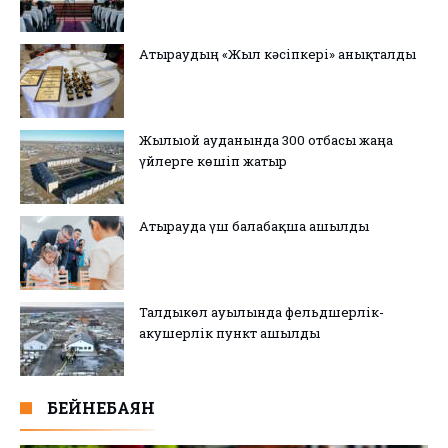
Атыраудың «Жыл кәсіпкері» анықталды
Жылыой ауданында 300 отбасы жаңа
үйлерге көшіп жатыр
Атырауда үш балабақша ашылды
Талдыкөл ауылында фельдшерлік-
акушерлік пункт ашылды
БЕЙНЕБАЯН