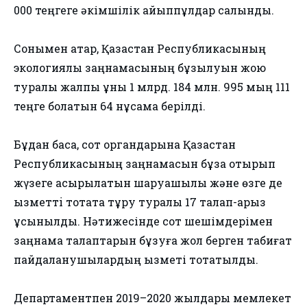
000 теңгеге әкімшілік айыппұлдар салынды.
Сонымен қатар, Қазақстан Республикасының
экологиялық заңнамасының бұзылуын жою
туралы жалпы құны 1 млрд. 184 млн. 995 мың 111
теңге болатын 64 нұсқама берілді.
Бұдан басқа, сот органдарына Қазақстан
Республикасының заңнамасын бұза отырып
жүзеге асырылатын шаруашылық және өзге де
қызметтi тоқтата тұру туралы 17 талап-арыз
ұсынылды. Нәтижесінде сот шешімдерімен
заңнама талаптарын бұзуға жол берген табиғат
пайдаланушылардың қызметі тоқтатылды.
Департаментпен 2019–2020 жылдары мемлекет