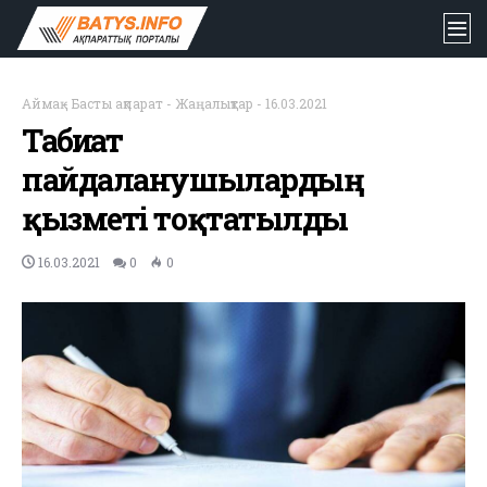
Аймақ
-
Басты ақпарат
-
Жаңалықтар
-
16.03.2021
Табиғат
пайдаланушылардың
қызметі тоқтатылды
16.03.2021
0
0