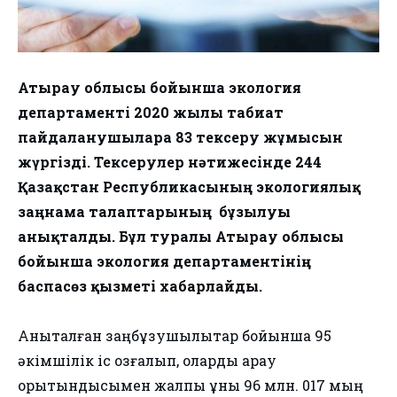
Атырау облысы бойынша экология
департаменті 2020 жылы табиғат
пайдаланушыларға 83 тексеру жұмысын
жүргізді. Тексерулер нәтижесінде 244
Қазақстан Республикасының экологиялық
заңнама талаптарының бұзылуы
анықталды. Бұл туралы Атырау облысы
бойынша экология департаментінің
баспасөз қызметі хабарлайды.
Анықталған заңбұзушылықтар бойынша 95
әкімшілік іс қозғалып, оларды қарау
қорытындысымен жалпы құны 96 млн. 017 мың