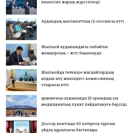
көшесіне жарық жүргізіледі
Аудандық мәслихаттың 12-сессиясы өтті
Жылыой ауданындағы сыбайлас
жемқорлық – жіті бақылауда
Жылыойда төтенше жағдайлардың
алдын алу жөніндегі комиссияның
отырысы өтті
Құрманғазы ауданында 25 орындық үш
медициналық пункт пайдалануға берілді
Доссор кентінде 60 пәтерлік тұрғын
үйдің құрылысы басталады