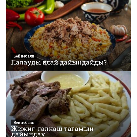
Бейнебаян
Палауды қалай дайындайды?
Бейнебаян
Жижиг-галнаш тағамын
дайындау