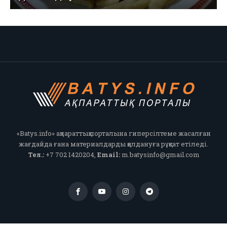
«Batys.info» ақпараттық порталына гиперсілтеме жасалған
жағдайда ғана материалдарды қолдануға рұқсат етіледі.
Тел.:
+7 702 1420204,
Email:
m.batysinfo@gmail.com