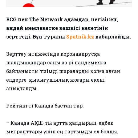
BCG пен The Network адамдар, негізінен,
қандай мемлекетке көшкісі келетінін
зерттеді. Бұл туралы
Sputnik.kz
хабарлайды.
Зерттеу нәтижесінде коронавирусқа
шалдыққандар саны аз әрі пандемияға
байланысты тиімді шараларды қолға алған
елдерге қызығушылық жоғары екені
анықталды.
Рейтингті Канада бастап тұр.
– Канада АҚШ-ты артта қалдырып, еңбек
мигранттары үшін ең тартымды ел болды.