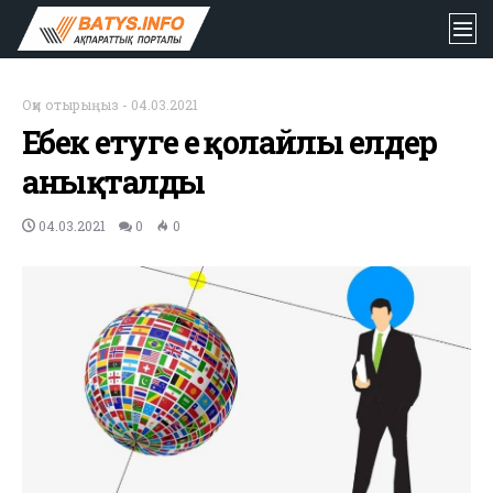
Оқи отырыңыз
-
04.03.2021
Еңбек етуге ең қолайлы елдер
анықталды
04.03.2021
0
0