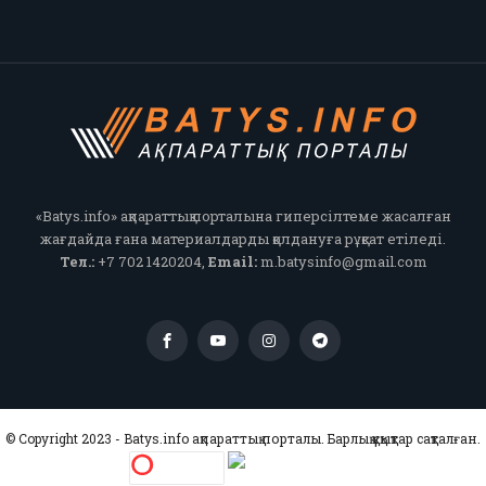
«Batys.info» ақпараттық порталына гиперсілтеме жасалған
жағдайда ғана материалдарды қолдануға рұқсат етіледі.
Тел.:
+7 702 1420204,
Email:
m.batysinfo@gmail.com
© Copyright 2023 - Batys.info ақпараттық порталы. Барлық құқықтар сақталған.