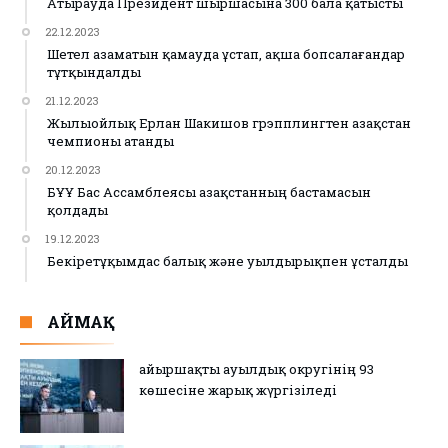
Атырауда Президент шыршасына 300 бала қатысты
22.12.2023
Шетел азаматын қамауда ұстап, ақша бопсалағандар
тұтқындалды
21.12.2023
Жылыойлық Ерлан Шакишов грэпплингтен Қазақстан
чемпионы атанды
20.12.2023
БҰҰ Бас Ассамблеясы Қазақстанның бастамасын
қолдады
19.12.2023
Бекіретұқымдас балық және уылдырықпен ұсталды
АЙМАҚ
Қайыршақты ауылдық округінің 93
көшесіне жарық жүргізіледі