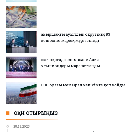
Қайыршақты ауылдық округінің 93
көшесіне жарық жүргізіледі
Қызылқоғада әлем және Азия
чемпиондары марапатталды
ЕЭО одағы мен Иран келісімге қол қойды
ОҚИ ОТЫРЫҢЫЗ
25.12.2023