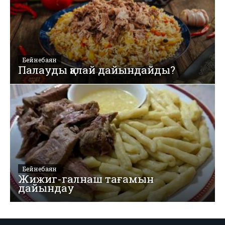
Бейнебаян
Палауды қалай дайындайды?
Бейнебаян
Жижиг-галнаш тағамын
дайындау