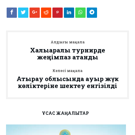
Алдыңғы мақала
Халықаралық турнирде
жеңімпаз атанды
Келесі мақала
Атырау облысында ауыр жүк
көліктеріне шектеу енгізілді
ҰҚСАС ЖАҢАЛЫҚТАР