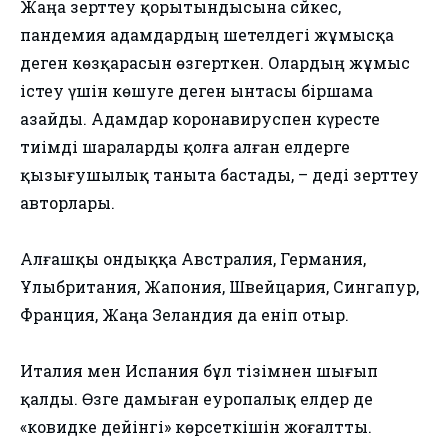
Жаңа зерттеу қорытындысына сәйкес,
пандемия адамдардың шетелдегі жұмысқа
деген көзқарасын өзгерткен. Олардың жұмыс
істеу үшін көшуге деген ынтасы біршама
азайды. Адамдар коронавируспен күресте
тиімді шараларды қолға алған елдерге
қызығушылық таныта бастады, – деді зерттеу
авторлары.
Алғашқы ондыққа Австралия, Германия,
Ұлыбритания, Жапония, Швейцария, Сингапур,
Франция, Жаңа Зеландия да еніп отыр.
Италия мен Испания бұл тізімнен шығып
қалды. Өзге дамыған еуропалық елдер де
«ковидке дейінгі» көрсеткішін жоғалтты.