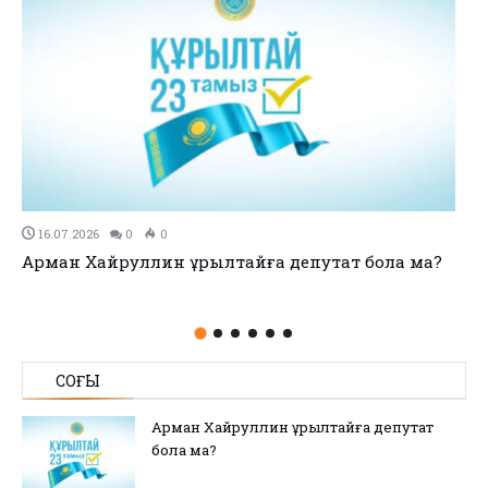
11.07.2026
0
0
no title
СОҢҒЫ
Арман Хайруллин Құрылтайға депутат
бола ма?