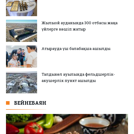
Жылыой ауданында 300 отбасы жаңа
үйлерге көшіп жатыр
Атырауда үш балабақша ашылды
Талдыкөл ауылында фельдшерлік-
акушерлік пункт ашылды
БЕЙНЕБАЯН