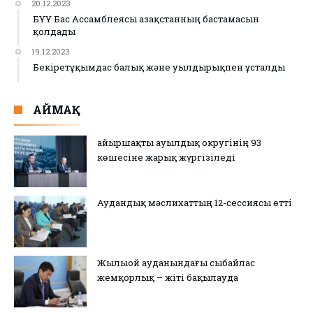
20.12.2023
БҰҰ Бас Ассамблеясы Қазақстанның бастамасын
қолдады
19.12.2023
Бекіретұқымдас балық және уылдырықпен ұсталды
АЙМАҚ
Қайыршақты ауылдық округінің 93
көшесіне жарық жүргізіледі
Аудандық мәслихаттың 12-сессиясы өтті
Жылыой ауданындағы сыбайлас
жемқорлық – жіті бақылауда