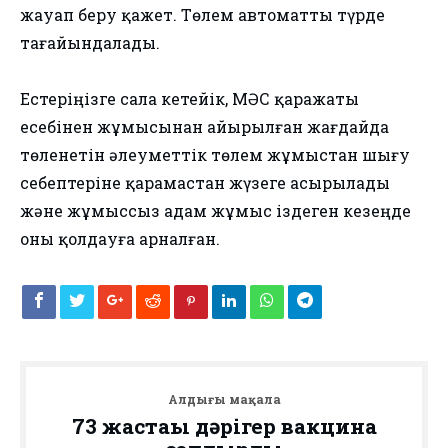
жауап беру қажет. Төлем автоматты түрде
тағайындалады.
Естеріңізге сала кетейік, МӘСҚ қаражаты
есебінен жұмысынан айырылған жағдайда
төленетін әлеуметтік төлем жұмыстан шығу
себептеріне қарамастан жүзеге асырылады
және жұмыссыз адам жұмыс іздеген кезеңде
оны қолдауға арналған.
Алдыңғы мақала
73 жастағы дәрігер вакцина