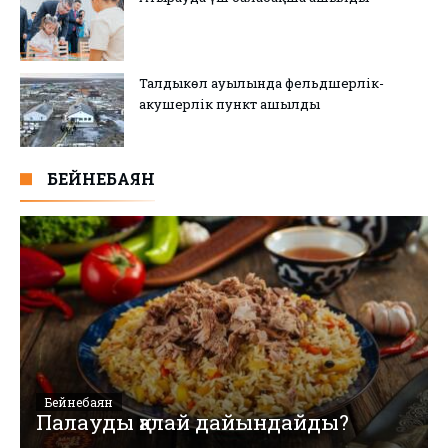
Талдыкөл ауылында фельдшерлік-
акушерлік пункт ашылды
БЕЙНЕБАЯН
Бейнебаян
Палауды қалай дайындайды?