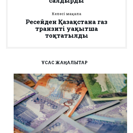
салдырды
Келесі мақала
Ресейден Қазақстанға газ
транзиті уақытша
тоқтатылды
ҰҚСАС ЖАҢАЛЫҚТАР