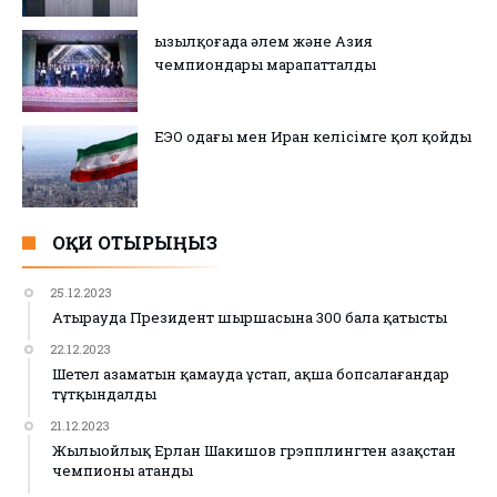
Қызылқоғада әлем және Азия
чемпиондары марапатталды
ЕЭО одағы мен Иран келісімге қол қойды
ОҚИ ОТЫРЫҢЫЗ
25.12.2023
Атырауда Президент шыршасына 300 бала қатысты
22.12.2023
Шетел азаматын қамауда ұстап, ақша бопсалағандар
тұтқындалды
21.12.2023
Жылыойлық Ерлан Шакишов грэпплингтен Қазақстан
чемпионы атанды