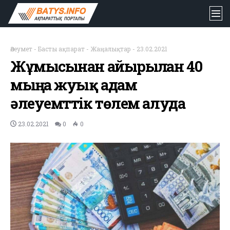
Әлеумет
-
Басты ақпарат
-
Жаңалықтар
-
23.02.2021
Жұмысынан айырылған 40
мыңға жуық адам
әлеуемттік төлем алуда
23.02.2021
0
0