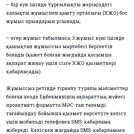
— бір күн ішінде тұрғылықты жеріңіздегі
халықты жұмыспен қамту орталығы (ХЖҚО) бос
жұмыс орындарын ұсынады;
— егер жұмыс табылмаса, 3 жұмыс күні ішінде
қашықтан жұмыссыз мәртебесі берілетін
болады (қажет болған жағдайда қосымша
ақпарат жинау үшін сізге ХЖҚО қызметкері
хабарласады).
Жұмыссыз ретінде тіркелу туралы мәліметтер
болған кезде Еңбекминінің ақпараттық жүйесі
проактивті форматта МӘСҚ-тан төлемді
тағайындау бойынша қызмет көрсетуге келісу
үшін мобильді телефонға SMS-хабарлама
жібереді. Келіскен жағдайда SMS-хабарламаға