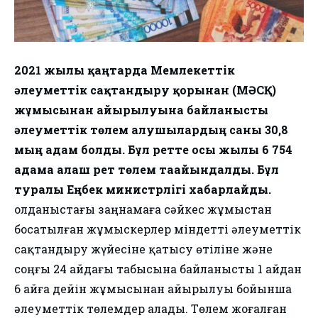
2021 жылғы қаңтарда Мемлекеттік
әлеуметтік сақтандыру қорынан (МӘСҚ)
жұмысынан айырылуына байланысты
әлеуметтік төлем алушылардың саны 30,8
мың адам болды. Бұл ретте осы жылы 6 754
адамға алғаш рет төлем тағайындалды. Бұл
туралы Еңбек министрлігі хабарлайды.
Қолданыстағы заңнамаға сәйкес жұмыстан
босатылған жұмыскерлер міндетті әлеуметтік
сақтандыру жүйесіне қатысу өтіліне және
соңғы 24 айдағы табысына байланысты 1 айдан
6 айға дейін жұмысынан айырылуы бойынша
әлеуметтік төлемдер алады. Төлем жоғалған