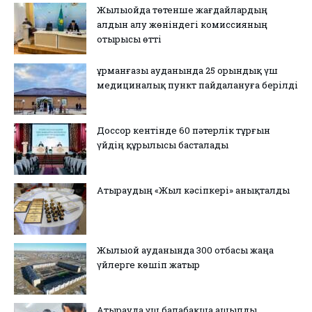
Жылыойда төтенше жағдайлардың
алдын алу жөніндегі комиссияның
отырысы өтті
Құрманғазы ауданында 25 орындық үш
медициналық пункт пайдалануға берілді
Доссор кентінде 60 пәтерлік тұрғын
үйдің құрылысы басталады
Атыраудың «Жыл кәсіпкері» анықталды
Жылыой ауданында 300 отбасы жаңа
үйлерге көшіп жатыр
Атырауда үш балабақша ашылды