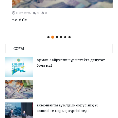
11.07.2026
0
0
no title
СОҢҒЫ
Арман Хайруллин Құрылтайға депутат
бола ма?
Қайыршақты ауылдық округінің 93
көшесіне жарық жүргізіледі