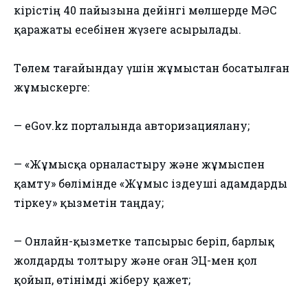
кірістің 40 пайызына дейінгі мөлшерде МӘСҚ
қаражаты есебінен жүзеге асырылады.
Төлем тағайындау үшін жұмыстан босатылған
жұмыскерге:
— eGov.kz порталында авторизациялану;
— «Жұмысқа орналастыру және жұмыспен
қамту» бөлімінде «Жұмыс іздеуші адамдарды
тіркеу» қызметін таңдау;
— Онлайн-қызметке тапсырыс беріп, барлық
жолдарды толтыру және оған ЭЦҚ-мен қол
қойып, өтінімді жіберу қажет;