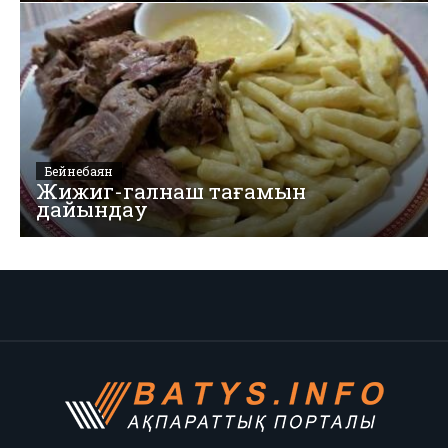
Бейнебаян
Жижиг-галнаш тағамын
дайындау