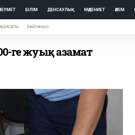
ӘЛЕУМЕТ
БІЛІМ
ДЕНСАУЛЫҚ
МӘДЕНИЕТ
ӘЛЕМ
Қ САЯСАТЫ
БАЙЛАНЫС
100-ге жуық азамат