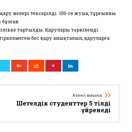
қару иелері тексерілді. 100-ге жуық тұрғынның
н бұзған
ілікке тартылды. Қарулары тәркіленді.
тіркелмеген бес қару анықталып, қаруларға
Келесі мақала
Шетелдік студенттер 5 тілді
үйренеді