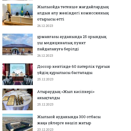
Жылыойда төтенше жағдайлардың
алдын алу жөніндегі комиссияның
отырысы өтті
26.12.2023
Құрманғазы ауданында 25 орындық
үш медициналық пункт
пайдалануға берілді
26.12.2023
Доссор кентінде 60 пәтерлік тұрғын
үйдің құрылысы басталады
25.12.2023
Атыраудың «Жыл кәсіпкері»
анықталды
25.12.2023
Жылыой ауданында 300 отбасы
жаңа үйлерге көшіп жатыр
23.12.2023