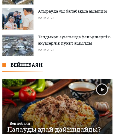
Атырауда үш балабақша ашылды
22.12.2023
Талдыкөл ауылында фельдшерлік-
акушерлік пункт ашылды
22.12.2023
БЕЙНЕБАЯН
Бейнебаян
Палауды қалай дайындайды?