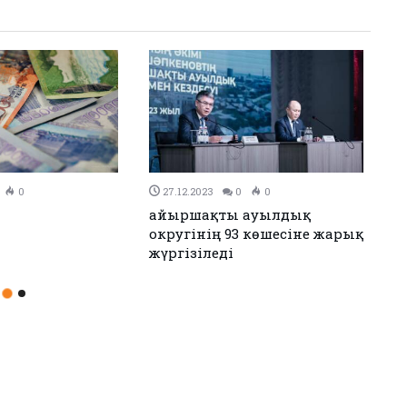
0
0
26.12.2023
0
0
ен Иран келісімге
Аудандық мәслихаттың 12-
сессиясы өтті