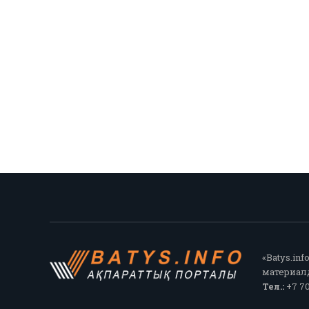
«Batys.in
материалд
Тел.:
+7 70