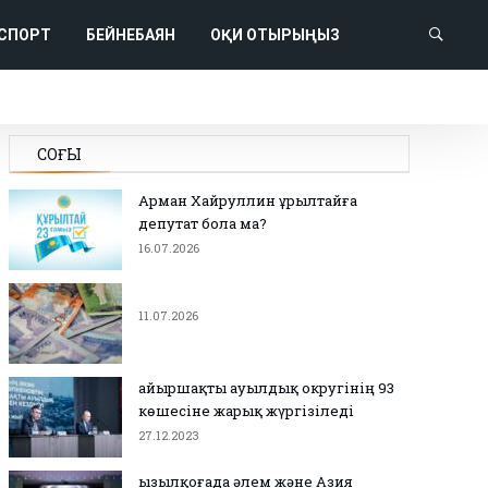
СПОРТ
БЕЙНЕБАЯН
ОҚИ ОТЫРЫҢЫЗ
СОҢҒЫ
Арман Хайруллин Құрылтайға
депутат бола ма?
16.07.2026
11.07.2026
Қайыршақты ауылдық округінің 93
көшесіне жарық жүргізіледі
27.12.2023
Қызылқоғада әлем және Азия