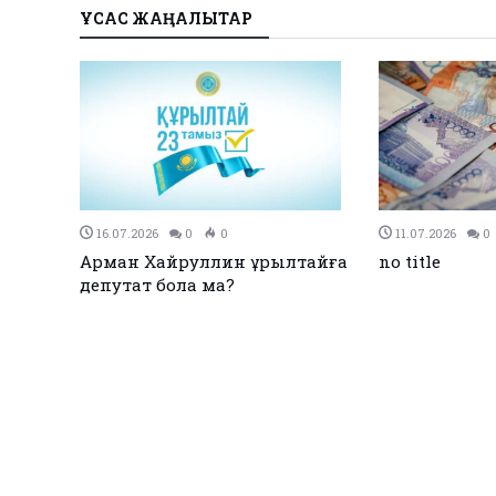
ҰҚСАС ЖАҢАЛЫҚТАР
27.12.2023
0
0
26.12.2023
Қызылқоғада әлем және Азия
ЕЭО одағы м
 жарық
чемпиондары марапатталды
қол қойды