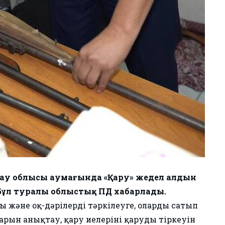
рау облысы аумағында «Қару» жедел алдын
Бұл туралы облыстық ПД хабарлады.
ы және оқ-дәрілерді тәркілеуге, оларды сатып
арын анықтау, қару иелерінің қаруды тіркеуін