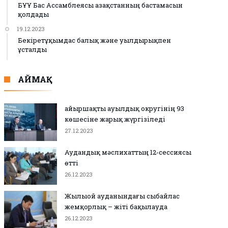
БҰҰ Бас Ассамблеясы Қазақстанның бастамасын
қолдады
19.12.2023
Бекіретұқымдас балық және уылдырықпен
ұсталды
АЙМАҚ
Қайыршақты ауылдық округінің 93
көшесіне жарық жүргізіледі
27.12.2023
Аудандық мәслихаттың 12-сессиясы
өтті
26.12.2023
Жылыой ауданындағы сыбайлас
жемқорлық – жіті бақылауда
26.12.2023