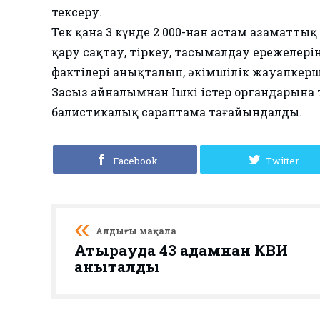
тексеру.
Тек қана 3 күнде 2 000-нан астам азаматтық 
қару сақтау, тіркеу, тасымалдау ережелері
фактілері анықталып, әкімшілік жауапкерш
Заңсыз айналымнан Ішкі істер органдарына 
балистикалық сараптама тағайындалды.
Facebook
Twitter
Алдыңғы мақала
Атырауда 43 адамнан КВИ
анықталды