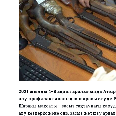
2021 жылдың 4–8 ақпан аралығында Аты
алу профилактикалық іс-шарасы өтуде. 
Шараның мақсаты – заңсыз сақтаудағы қаруд
алу көздерін және оны заңсыз жеткізу арнал