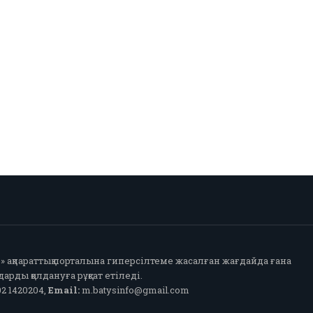
fo» ақпараттық порталына гиперсілтеме жасалған жағдайда ғана
арды қолдануға рұқсат етіледі.
2 1420204,
Email:
m.batysinfo@gmail.com