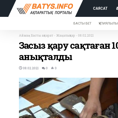
САЯСАТ
БАСТЫ БЕТ
ҚҰПИЯЛЫЛЫ
Аймақ
-
Басты ақпарат
-
Жаңалықтар
-
08.02.2021
Заңсыз қару сақтаған 
анықталды
08.02.2021
0
0