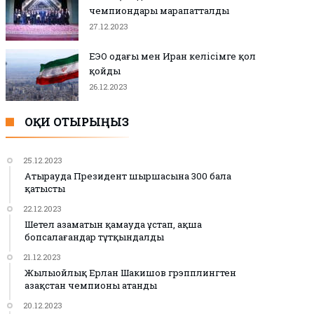
чемпиондары марапатталды
27.12.2023
ЕЭО одағы мен Иран келісімге қол
қойды
26.12.2023
ОҚИ ОТЫРЫҢЫЗ
25.12.2023
Атырауда Президент шыршасына 300 бала
қатысты
22.12.2023
Шетел азаматын қамауда ұстап, ақша
бопсалағандар тұтқындалды
21.12.2023
Жылыойлық Ерлан Шакишов грэпплингтен
Қазақстан чемпионы атанды
20.12.2023