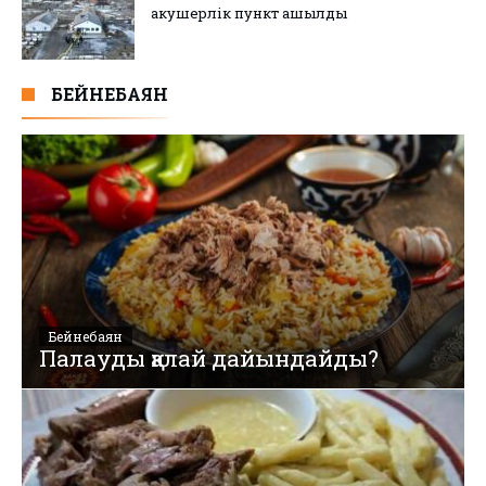
акушерлік пункт ашылды
БЕЙНЕБАЯН
Бейнебаян
Палауды қалай дайындайды?