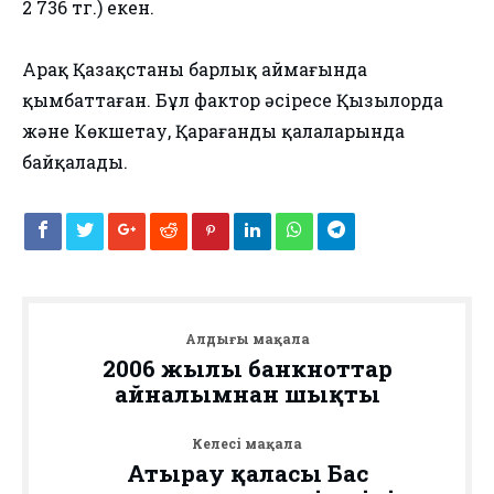
2 736 тг.) екен.
Арақ Қазақстаның барлық аймағында
қымбаттаған. Бұл фактор әсіресе Қызылорда
және Көкшетау, Қарағанды қалаларында
байқалады.
Алдыңғы мақала
2006 жылғы банкноттар
айналымнан шықты
Келесі мақала
Атырау қаласы Бас