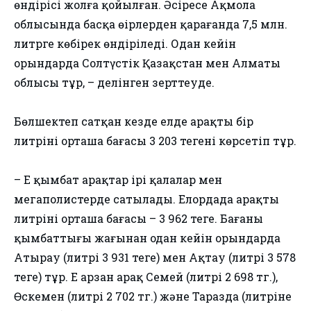
өндірісі жолға қойылған. Әсіресе Ақмола
облысында басқа өңірлерден қарағанда 7,5 млн.
литрге көбірек өндіріледі. Одан кейін
орындарда Солтүстік Қазақстан мен Алматы
облысы тұр, – делінген зерттеуде.
Бөлшектеп сатқан кезде елде арақтың бір
литрінің орташа бағасы 3 203 теңгені көрсетіп тұр.
– Ең қымбат арақтар ірі қалалар мен
мегаполистерде сатылады. Елордада арақтың
литрінің орташа бағасы – 3 962 теңге. Бағаның
қымбаттығы жағынан одан кейін орындарда
Атырау (литрі 3 931 теңге) мен Ақтау (литрі 3 578
теңге) тұр. Ең арзан арақ Семей (литрі 2 698 тг.),
Өскемен (литрі 2 702 тг.) және Таразда (литріне