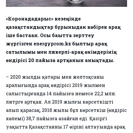
«Коронадағдарыс» кезеңінде
қазақстандықтар бұрынғыдан көбірек арақ
іше бастаған. Осы бағытта зерттеу
жүргізген energyprom.kz былтыр арақ
сатылымы мен ликерлі-арақ өнімдерінің
өндірісі 20 пайызға артқанын анықтады.
– 2020 жылдың қаңтары мен желтоқсаны
аралығында арақ өндірісі 2019 жылмен
салыстырғанда 14 пайызға немесе 22,2 млн.
литрге артқан. Ал 2019 жылғы көрсеткішті
алып қарасақ, 2018 жылы бұл көрсеткіш (өндіріс
көлемі) 38,7 пайызға азайған еді. Қазіргі
уақытта Қазақстанның 17 өңірінің алтауында арақ