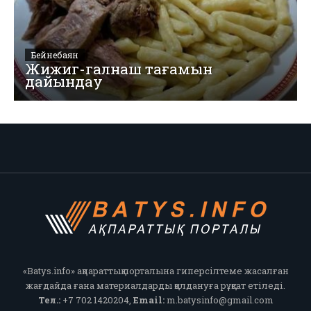
Бейнебаян
Жижиг-галнаш тағамын
дайындау
«Batys.info» ақпараттық порталына гиперсілтеме жасалған
жағдайда ғана материалдарды қолдануға рұқсат етіледі.
Тел.:
+7 702 1420204,
Email:
m.batysinfo@gmail.com