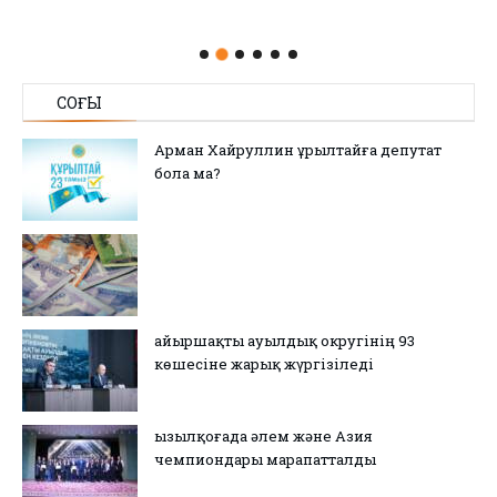
СОҢҒЫ
Арман Хайруллин Құрылтайға депутат
бола ма?
Қайыршақты ауылдық округінің 93
көшесіне жарық жүргізіледі
Қызылқоғада әлем және Азия
чемпиондары марапатталды