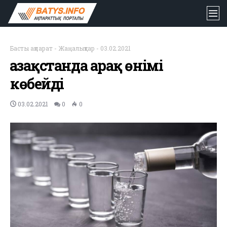
Басты ақпарат
-
Жаңалықтар
-
03.02.2021
Қазақстанда арақ өнімі
көбейді
03.02.2021
0
0