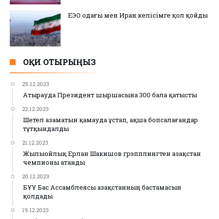
ЕЭО одағы мен Иран келісімге қол қойды
ОҚИ ОТЫРЫҢЫЗ
25.12.2023
Атырауда Президент шыршасына 300 бала қатысты
22.12.2023
Шетел азаматын қамауда ұстап, ақша бопсалағандар
тұтқындалды
21.12.2023
Жылыойлық Ерлан Шакишов грэпплингтен Қазақстан
чемпионы атанды
20.12.2023
БҰҰ Бас Ассамблеясы Қазақстанның бастамасын
қолдады
19.12.2023