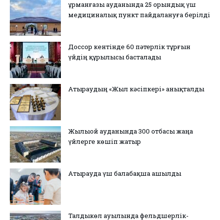
Құрманғазы ауданында 25 орындық үш
медициналық пункт пайдалануға берілді
Доссор кентінде 60 пәтерлік тұрғын
үйдің құрылысы басталады
Атыраудың «Жыл кәсіпкері» анықталды
Жылыой ауданында 300 отбасы жаңа
үйлерге көшіп жатыр
Атырауда үш балабақша ашылды
Талдыкөл ауылында фельдшерлік-