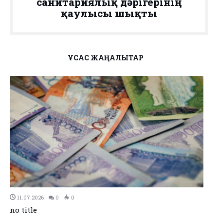
санитариялық дәрігерінің
қаулысы шықты
ҰҚСАС ЖАҢАЛЫҚТАР
11.07.2026
0
0
no title