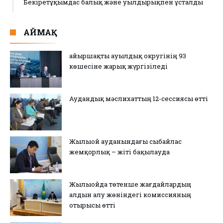
Бекіретұқымдас балық және уылдырықпен ұсталды
АЙМАҚ
Қайыршақты ауылдық округінің 93
көшесіне жарық жүргізіледі
Аудандық мәслихаттың 12-сессиясы өтті
Жылыой ауданындағы сыбайлас
жемқорлық – жіті бақылауда
Жылыойда төтенше жағдайлардың
алдын алу жөніндегі комиссияның
отырысы өтті