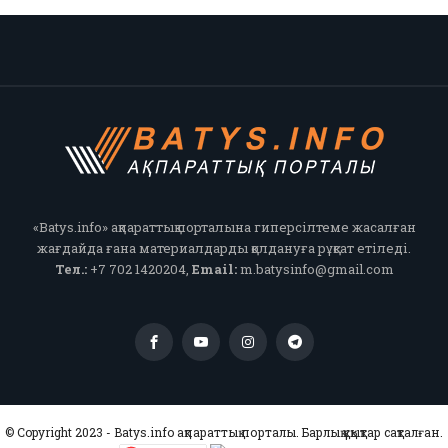
«Batys.info» ақпараттық порталына гиперсілтеме жасалған
жағдайда ғана материалдарды қолдануға рұқсат етіледі.
Тел.:
+7 702 1420204,
Email:
m.batysinfo@gmail.com
© Copyright 2023 - Batys.info ақпараттық порталы. Барлық құқықтар сақталған.