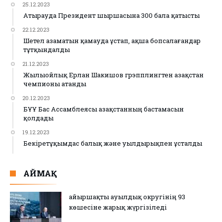
25.12.2023
Атырауда Президент шыршасына 300 бала қатысты
22.12.2023
Шетел азаматын қамауда ұстап, ақша бопсалағандар
тұтқындалды
21.12.2023
Жылыойлық Ерлан Шакишов грэпплингтен Қазақстан
чемпионы атанды
20.12.2023
БҰҰ Бас Ассамблеясы Қазақстанның бастамасын
қолдады
19.12.2023
Бекіретұқымдас балық және уылдырықпен ұсталды
АЙМАҚ
Қайыршақты ауылдық округінің 93
көшесіне жарық жүргізіледі