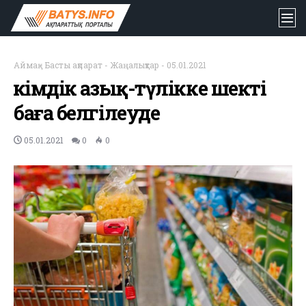
Аймақ
-
Басты ақпарат
-
Жаңалықтар
-
05.01.2021
Әкімдік азық-түлікке шекті
баға белгілеуде
05.01.2021
0
0