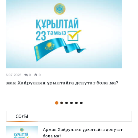
11.07.2026
0
0
no title
СОҢҒЫ
Арман Хайруллин Құрылтайға депутат
бола ма?