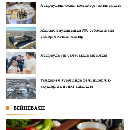
Атыраудың «Жыл кәсіпкері» анықталды
Жылыой ауданында 300 отбасы жаңа
үйлерге көшіп жатыр
Атырауда үш балабақша ашылды
Талдыкөл ауылында фельдшерлік-
акушерлік пункт ашылды
БЕЙНЕБАЯН