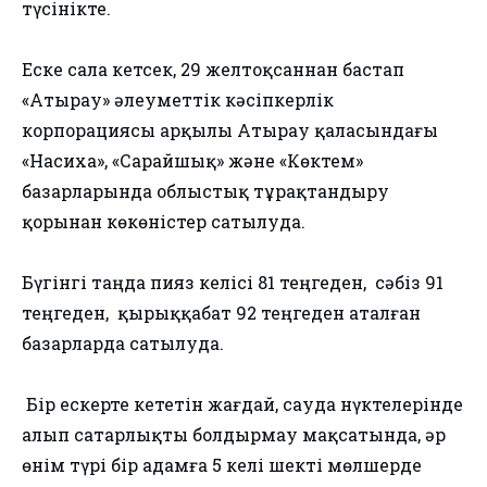
түсінікте.
Еске сала кетсек, 29 желтоқсаннан бастап
«Атырау»​ әлеуметтік кәсіпкерлік
корпорациясы арқылы Атырау қаласындағы
«Насиха», «Сарайшық» және «Көктем»
базарларында облыстық тұрақтандыру
қорынан көкөністер сатылуда.
Бүгінгі таңда​ пияз келісі 81 теңгеден, ​ сәбіз 91
теңгеден, ​ қырыққабат ​92 теңгеден аталған
базарларда сатылуда.
​ ​Бір ескерте кететін жағдай, сауда нүктелерінде
алып сатарлықты болдырмау мақсатында, әр
өнім түрі бір адамға 5 келі шекті мөлшерде