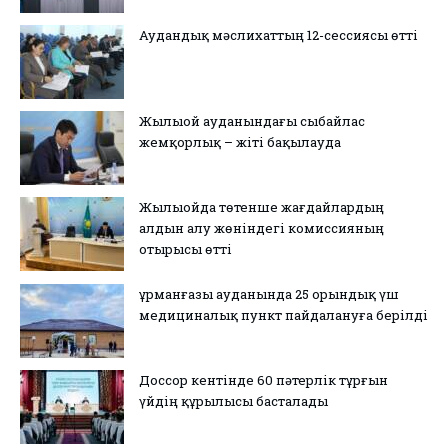
Аудандық мәслихаттың 12-сессиясы өтті
Жылыой ауданындағы сыбайлас
жемқорлық – жіті бақылауда
Жылыойда төтенше жағдайлардың
алдын алу жөніндегі комиссияның
отырысы өтті
Құрманғазы ауданында 25 орындық үш
медициналық пункт пайдалануға берілді
Доссор кентінде 60 пәтерлік тұрғын
үйдің құрылысы басталады