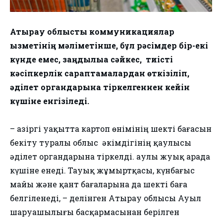
Атырау облыстық коммуникациялар
қызметінің мәліметінше, бұл рәсімдер бір-екі
күнде емес, заңдылыққа сәйкес, ​ тиісті
кәсіпкерлік сараптамалардан өткізіліп,
әділет органдарына тіркелгеннен кейін
күшіне енгізіледі.
– Қазіргі уақытта картоп өнімінің шекті бағасын
бекіту туралы облыс ​ әкімдігінің қаулысы
әділет органдарына тіркелді. Қаулы ​жуық арада
күшіне енеді. Тауық жұмыртқасы, күнбағыс
майы және қант бағаларына​ да шекті баға
белгіленеді, – делінген ​Атырау облысы Ауыл
шаруашылығы басқармасынан берілген