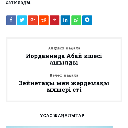
сатылады.
Алдыңғы мақала
Иорданияда Абай көшесі
ашылды
Келесі мақала
Зейнетақы мен жәрдемақы
мөлшері өсті
ҰҚСАС ЖАҢАЛЫҚТАР