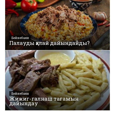
Бейнебаян
Палауды қалай дайындайды?
Бейнебаян
Жижиг-галнаш тағамын
дайындау