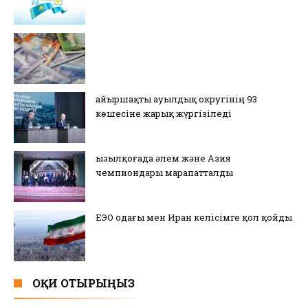
Қайыршақты ауылдық округінің 93
көшесіне жарық жүргізіледі
Қызылқоғада әлем және Азия
чемпиондары марапатталды
ЕЭО одағы мен Иран келісімге қол қойды
ОҚИ ОТЫРЫҢЫЗ