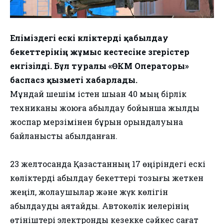
Еліміздегі ескі көліктерді қабылдау
бекеттерінің жұмыс кестесіне өзгерістер
енгізілді. Бұл туралы «ӨКМ Операторы»
баспасөз қызметі хабарлады.
Мұндай шешім істен шыққан 40 мың бірлік
техниканы жоюға қабылдау бойынша жылдық
жоспар мерзімінен бұрын орындалуына
байланысты қабылданған.
23 желтоқсанда Қазақстанның 17 өңіріндегі ескі
көліктерді қабылдау бекеттері тозығы жеткен
жеңіл, жолаушылар және жүк көлігін
қабылдауды аяқтайды. Автокөлік иелерінің
өтініштері электрондық кезекке сәйкес сағат