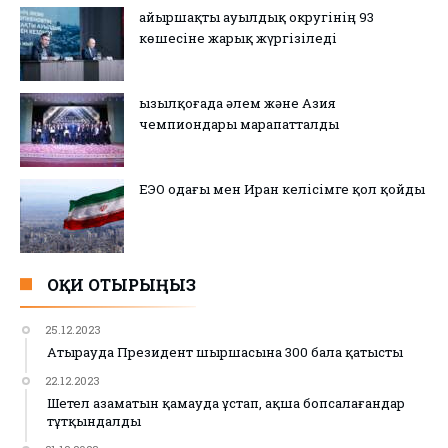
Қайыршақты ауылдық округінің 93
көшесіне жарық жүргізіледі
Қызылқоғада әлем және Азия
чемпиондары марапатталды
ЕЭО одағы мен Иран келісімге қол қойды
ОҚИ ОТЫРЫҢЫЗ
25.12.2023
Атырауда Президент шыршасына 300 бала қатысты
22.12.2023
Шетел азаматын қамауда ұстап, ақша бопсалағандар
тұтқындалды