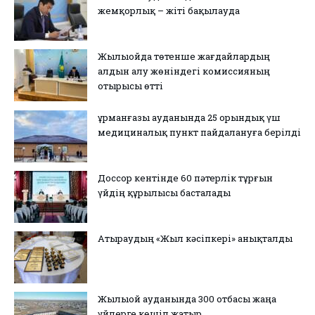
жемқорлық – жіті бақылауда
Жылыойда төтенше жағдайлардың
алдын алу жөніндегі комиссияның
отырысы өтті
Құрманғазы ауданында 25 орындық үш
медициналық пункт пайдалануға берілді
Доссор кентінде 60 пәтерлік тұрғын
үйдің құрылысы басталады
Атыраудың «Жыл кәсіпкері» анықталды
Жылыой ауданында 300 отбасы жаңа
үйлерге көшіп жатыр