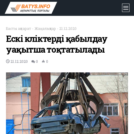
Басты ақпарат
-
Жаңалықтар
-
21.12.2020
Ескі көліктерді қабылдау
уақытша тоқтатылады
21.12.2020
0
0