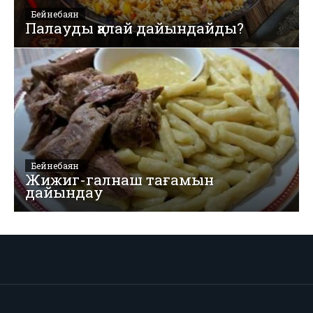
Бейнебаян
Палауды қалай дайындайды?
Бейнебаян
Жижиг-галнаш тағамын
дайындау