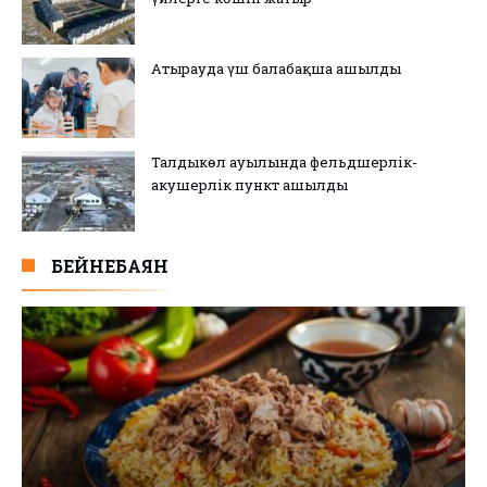
Атырауда үш балабақша ашылды
Талдыкөл ауылында фельдшерлік-
акушерлік пункт ашылды
БЕЙНЕБАЯН