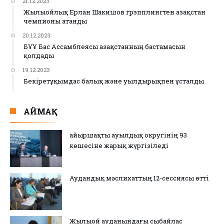
21.12.2023
Жылыойлық Ерлан Шакишов грэпплингтен Қазақстан
чемпионы атанды
20.12.2023
БҰҰ Бас Ассамблеясы Қазақстанның бастамасын
қолдады
19.12.2023
Бекіретұқымдас балық және уылдырықпен ұсталды
АЙМАҚ
Қайыршақты ауылдық округінің 93
көшесіне жарық жүргізіледі
Аудандық мәслихаттың 12-сессиясы өтті
Жылыой ауданындағы сыбайлас