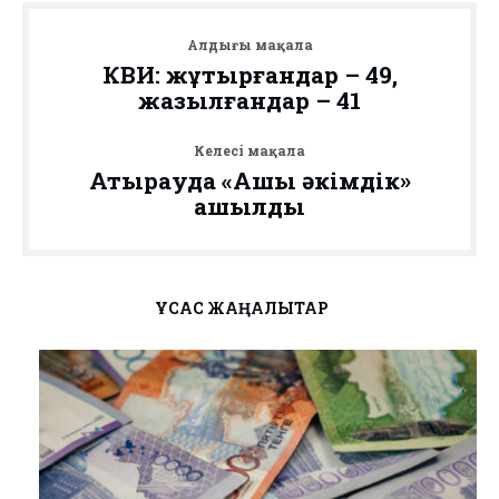
Алдыңғы мақала
КВИ: жұқтырғандар – 49,
жазылғандар – 41
Келесі мақала
Атырауда «Ашық әкімдік»
ашылды
ҰҚСАС ЖАҢАЛЫҚТАР