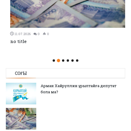
11.07.2026
0
0
no title
СОҢҒЫ
Арман Хайруллин Құрылтайға депутат
бола ма?