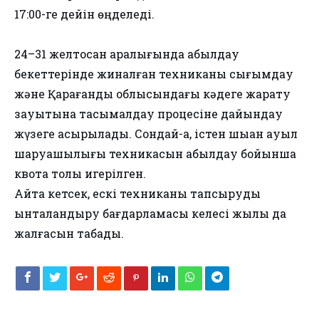
17:00-ге дейін өңделеді.
24–31 желтоқсан аралығында қабылдау
бекеттерінде жиналған техниканы сығымдау
және Қарағанды облысындағы кәдеге жарату
зауытына тасымалдау процесіне дайындау
жүзеге асырылады. Сондай-ақ, істен шыққан ауыл
шаруашылығы техникасын қабылдау бойынша
квота толық игерілген.
Айта кетсек, ескі техниканы тапсыруды
ынталандыру бағдарламасы келесі жылы да
жалғасын табады.