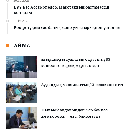
20.12.2023
БҰҰ Бас Ассамблеясы Қазақстанның бастамасын
қолдады
19.12.2023
Бекіретұқымдас балық және уылдырықпен ұсталды
АЙМАҚ
Қайыршақты ауылдық округінің 93
көшесіне жарық жүргізіледі
Аудандық мәслихаттың 12-сессиясы өтті
Жылыой ауданындағы сыбайлас
жемқорлық – жіті бақылауда