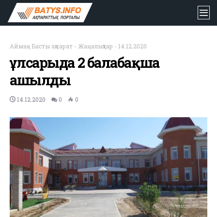
Аймақ
-
Басты ақпарат
-
Жаңалықтар
-
14.12.2020
Құлсарыда 2 балабақша
ашылды
14.12.2020
0
0