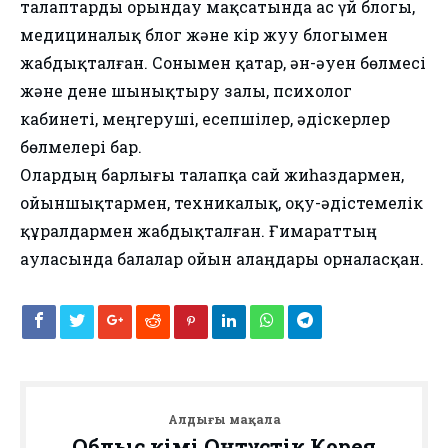
талаптарды орындау мақсатында ас үй блогы,
медициналық блог және кір жуу блогымен
жабдықталған. Сонымен қатар, ән-әуен бөлмесі
және дене шынықтыру залы, психолог
кабинеті, меңгеруші, есепшілер, әдіскерлер
бөлмелері бар.
Олардың барлығы талапқа сай жиһаздармен,
ойыншықтармен, техникалық, оқу-әдістемелік
құралдармен жабдықталған. Ғимараттың
ауласында балалар ойын алаңдары орналасқан.
Алдыңғы мақала
Облыс әкімі Оңтүстік Корея