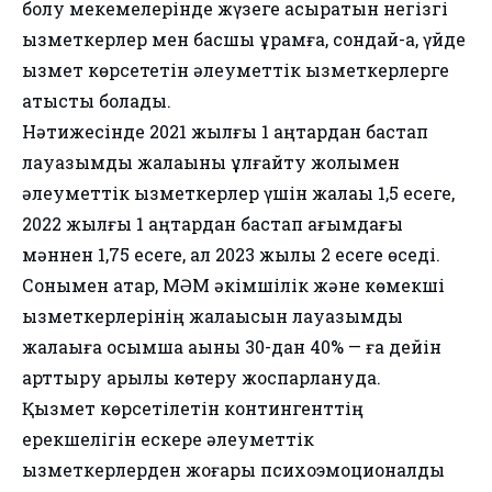
болу мекемелерінде жүзеге асыратын негізгі
қызметкерлер мен басшы құрамға, сондай-ақ, үйде
қызмет көрсететін әлеуметтік қызметкерлерге
қатысты болады.
Нәтижесінде 2021 жылғы 1 қаңтардан бастап
лауазымдық жалақыны ұлғайту жолымен
әлеуметтік қызметкерлер үшін жалақы 1,5 есеге,
2022 жылғы 1 қаңтардан бастап ағымдағы
мәннен 1,75 есеге, ал 2023 жылы 2 есеге өседі.
Сонымен қатар, МӘМ әкімшілік және көмекші
қызметкерлерінің жалақысын лауазымдық
жалақыға қосымша ақыны 30-дан 40% — ға дейін
арттыру арқылы көтеру жоспарлануда.
Қызмет көрсетілетін контингенттің
ерекшелігін ескере әлеуметтік
қызметкерлерден жоғары психоэмоционалдық