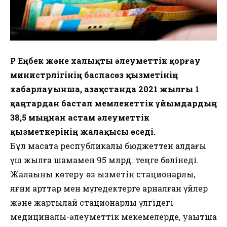
ҚР Еңбек және халықты әлеуметтік қорғау
министрлігінің баспасөз қызметінің
хабарлауынша, Қазақстанда 2021 жылғы 1
қаңтардан бастап мемлекеттік ұйымдардың
38,5 мыңнан астам әлеуметтік
қызметкерінің жалақысы өседі.
Бұл мақсатқа республикалық бюджеттен алдағы
үш жылға шамамен 95 млрд. теңге бөлінеді.
Жалақыны көтеру өз қызметін стационарлық,
яғни қарттар мен мүгедектерге арналған үйлер
және жартылай стационарлық үлгідегі
медициналық-әлеуметтік мекемелерде, уақытша