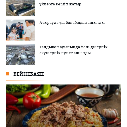
үйлерге көшіп жатыр
Атырауда үш балабақша ашылды
Талдыкөл ауылында фельдшерлік-
акушерлік пункт ашылды
БЕЙНЕБАЯН