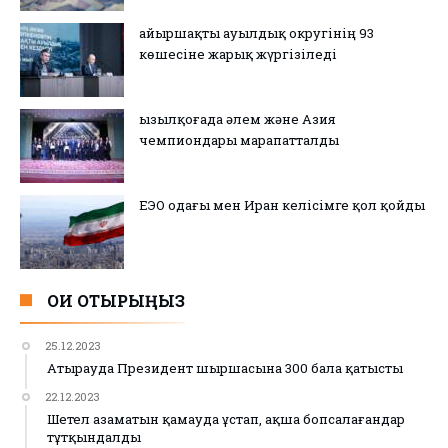
Қайыршақты ауылдық округінің 93
көшесіне жарық жүргізіледі
Қызылқоғада әлем және Азия
чемпиондары марапатталды
ЕЭО одағы мен Иран келісімге қол қойды
ОҚИ ОТЫРЫҢЫЗ
25.12.2023
Атырауда Президент шыршасына 300 бала қатысты
22.12.2023
Шетел азаматын қамауда ұстап, ақша бопсалағандар
тұтқындалды