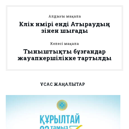
Алдыңғы мақала
Көлік нөмірі енді Атыраудың
өзінен шығады
Келесі мақала
Тыныштықты бұзғандар
жауапкершілікке тартылды
ҰҚСАС ЖАҢАЛЫҚТАР