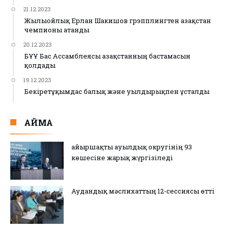
21.12.2023
Жылыойлық Ерлан Шакишов грэпплингтен Қазақстан
чемпионы атанды
20.12.2023
БҰҰ Бас Ассамблеясы Қазақстанның бастамасын
қолдады
19.12.2023
Бекіретұқымдас балық және уылдырықпен ұсталды
АЙМАҚ
Қайыршақты ауылдық округінің 93
көшесіне жарық жүргізіледі
Аудандық мәслихаттың 12-сессиясы өтті