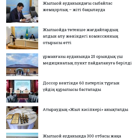
Жылыой ауданындағы сыбайлас
жемқорлық – жіті бақылауда
Жылыойда төтенше жағдайлардың
алдын алу жөніндегі комиссияның
отырысы өтті
Құрманғазы ауданында 25 орындық үш
медициналық пункт пайдалануға берілді
Доссор кентінде 60 пәтерлік тұрғын
үйдің құрылысы басталады
Атыраудың «Жыл кәсіпкері» анықталды
Жылыой ауданында 300 отбасы жаңа