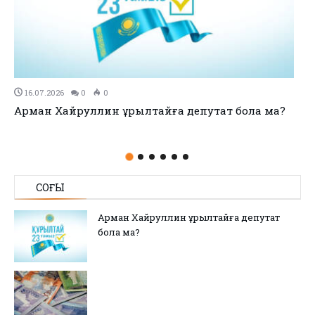
11.07.2026
0
0
no title
СОҢҒЫ
Арман Хайруллин Құрылтайға депутат
бола ма?