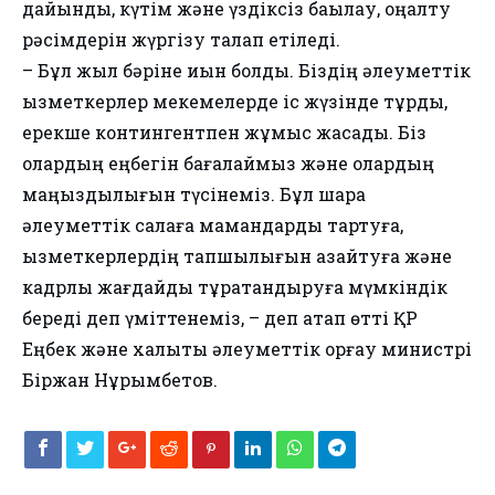
дайындық, күтім және үздіксіз бақылау, оңалту
рәсімдерін жүргізу талап етіледі.
– Бұл жыл бәріне қиын болды. Біздің әлеуметтік
қызметкерлер мекемелерде іс жүзінде тұрды,
ерекше контингентпен жұмыс жасады. Біз
олардың еңбегін бағалаймыз және олардың
маңыздылығын түсінеміз. Бұл шара
әлеуметтік салаға мамандарды тартуға,
қызметкерлердің тапшылығын азайтуға және
кадрлық жағдайды тұрақтандыруға мүмкіндік
береді деп үміттенеміз, – деп атап өтті ҚР
Еңбек және халықты әлеуметтік қорғау министрі
Біржан Нұрымбетов.