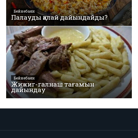
Бейнебаян
Палауды қалай дайындайды?
Бейнебаян
Жижиг-галнаш тағамын
дайындау