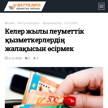
Әлеумет
-
Басты ақпарат
-
Жаңалықтар
-
11.12.2020
Келер жылы әлеуметтік
қызметкерлердің
жалақысын өсірмек
11.12.2020
0
0