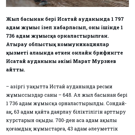
Жыл басынан бері Исатай ауданында 1 797
адам жұмыс ізеп хабарласып, оның ішінде 1
736 адам жұмысқа орналастырылған.
Атырау облыстық коммуникациялар
қызметі алаңында өткен онлайн брифингте
Исатай ауданының әкімі Марат Мурзиев
айтты.
⠀
– Қазіргі уақытта Истай ауданында ресми
жұмыссыздар саны – 648. Ал жыл басынан бері
1 736 адам жұмысқа орналастырылды. Сондай-
ақ, 63 адам қайта даярлау біліктілігін арттыру
курстарын оқыды. 700-ден аса адам ақылы
қоғамдық жұмыстарға, 43 адам әлеуметтік