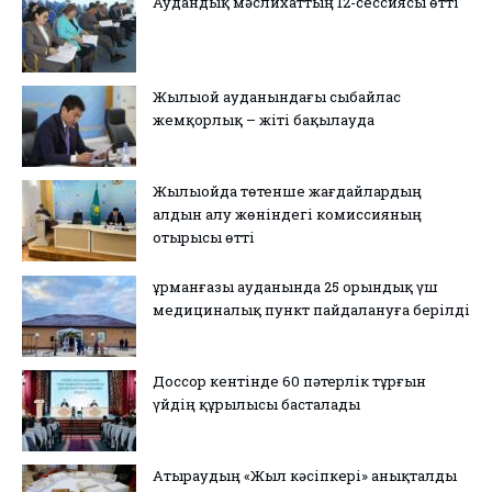
Аудандық мәслихаттың 12-сессиясы өтті
Жылыой ауданындағы сыбайлас
жемқорлық – жіті бақылауда
Жылыойда төтенше жағдайлардың
алдын алу жөніндегі комиссияның
отырысы өтті
Құрманғазы ауданында 25 орындық үш
медициналық пункт пайдалануға берілді
Доссор кентінде 60 пәтерлік тұрғын
үйдің құрылысы басталады
Атыраудың «Жыл кәсіпкері» анықталды