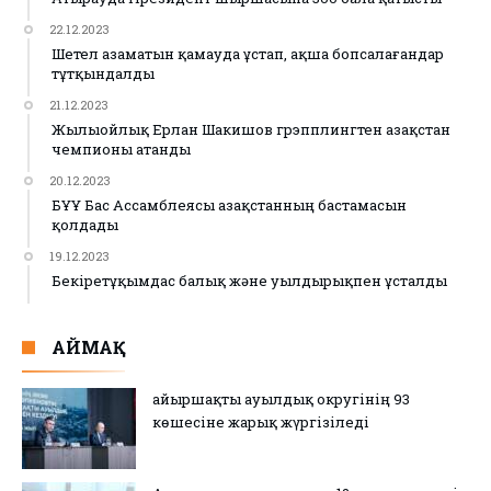
22.12.2023
Шетел азаматын қамауда ұстап, ақша бопсалағандар
тұтқындалды
21.12.2023
Жылыойлық Ерлан Шакишов грэпплингтен Қазақстан
чемпионы атанды
20.12.2023
БҰҰ Бас Ассамблеясы Қазақстанның бастамасын
қолдады
19.12.2023
Бекіретұқымдас балық және уылдырықпен ұсталды
АЙМАҚ
Қайыршақты ауылдық округінің 93
көшесіне жарық жүргізіледі