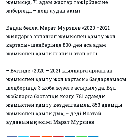
жұмысқа, 71 адам жастар тәжірбиесіне
жіберілді, – деді аудан әкімі.
⠀
Бұдан бөлек, Марат Мурзиев «2020 –2021
жылдарға арналған жұмыспен қамту жол
картасы» шеңберінде 800-ден аса адам
жұмыспен қамтылғанын атап өтті.
⠀
– Бүгінде «2020 – 2021 жылдарға арналған
жұмыспен қамту жол картасы» бағдарламасы
шеңберінде 3 жоба жүзеге асырылуда. Бұл
жобаларға бастапқы кезде 781 адамды
жұмыспен қамту көзделгенмен, 853 адамды
жұмыспен қамтыдық, – деді Исатай
ауданының әкімі Марат Мурзиев