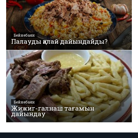
Бейнебаян
Палауды қалай дайындайды?
Бейнебаян
Жижиг-галнаш тағамын
дайындау