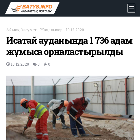
Аймақ
-
Әлеумет
-
Жаңалықтар
-
10.12.2020
Исатай ауданында 1 736 адам
жұмысқа орналастырылды
10.12.2020
0
0