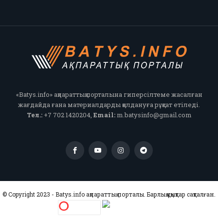
«Batys.info» ақпараттық порталына гиперсілтеме жасалған
жағдайда ғана материалдарды қолдануға рұқсат етіледі.
Тел.:
+7 702 1420204,
Email:
m.batysinfo@gmail.com
© Copyright 2023 - Batys.info ақпараттық порталы. Барлық құқықтар сақталған.