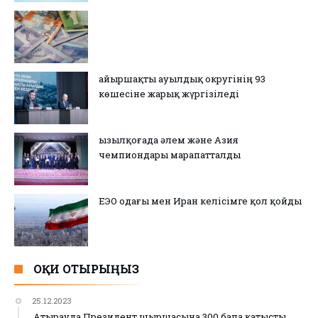
Қайыршақты ауылдық округінің 93
көшесіне жарық жүргізіледі
Қызылқоғада әлем және Азия
чемпиондары марапатталды
ЕЭО одағы мен Иран келісімге қол қойды
ОҚИ ОТЫРЫҢЫЗ
25.12.2023
Атырауда Президент шыршасына 300 бала қатысты