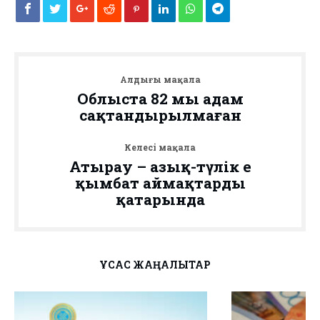
Алдыңғы мақала
Облыста 82 мың адам
сақтандырылмаған
Келесі мақала
Атырау – азық-түлік ең
қымбат аймақтардың
қатарында
ҰҚСАС ЖАҢАЛЫҚТАР