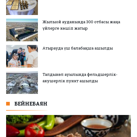
Жылыой ауданында 300 отбасы жаңа
үйлерге көшіп жатыр
Атырауда үш балабақша ашылды
Талдыкөл ауылында фельдшерлік-
акушерлік пункт ашылды
БЕЙНЕБАЯН