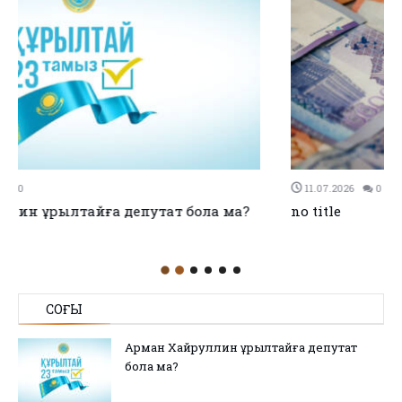
11.07.2026
0
0
no title
СОҢҒЫ
Арман Хайруллин Құрылтайға депутат
бола ма?