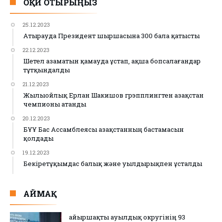
ОҚИ ОТЫРЫҢЫЗ
25.12.2023
Атырауда Президент шыршасына 300 бала қатысты
22.12.2023
Шетел азаматын қамауда ұстап, ақша бопсалағандар
тұтқындалды
21.12.2023
Жылыойлық Ерлан Шакишов грэпплингтен Қазақстан
чемпионы атанды
20.12.2023
БҰҰ Бас Ассамблеясы Қазақстанның бастамасын
қолдады
19.12.2023
Бекіретұқымдас балық және уылдырықпен ұсталды
АЙМАҚ
Қайыршақты ауылдық округінің 93