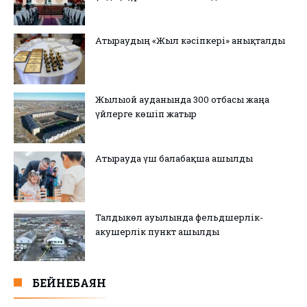
Атыраудың «Жыл кәсіпкері» анықталды
Жылыой ауданында 300 отбасы жаңа
үйлерге көшіп жатыр
Атырауда үш балабақша ашылды
Талдыкөл ауылында фельдшерлік-
акушерлік пункт ашылды
БЕЙНЕБАЯН