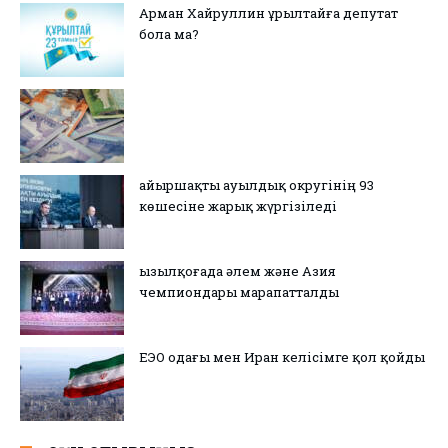
Арман Хайруллин Құрылтайға депутат
бола ма?
Қайыршақты ауылдық округінің 93
көшесіне жарық жүргізіледі
Қызылқоғада әлем және Азия
чемпиондары марапатталды
ЕЭО одағы мен Иран келісімге қол қойды