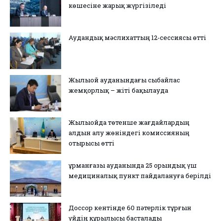
көшесіне жарық жүргізіледі
Аудандық мәслихаттың 12-сессиясы өтті
Жылыой ауданындағы сыбайлас
жемқорлық – жіті бақылауда
Жылыойда төтенше жағдайлардың
алдын алу жөніндегі комиссияның
отырысы өтті
Құрманғазы ауданында 25 орындық үш
медициналық пункт пайдалануға берілді
Доссор кентінде 60 пәтерлік тұрғын
үйдің құрылысы басталады