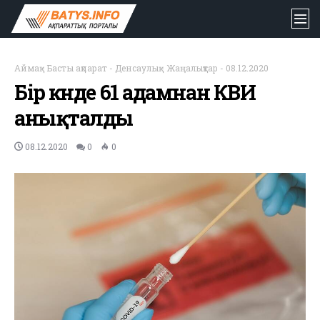
Аймақ
-
Басты ақпарат
-
Денсаулық
-
Жаңалықтар
-
08.12.2020
Бір күнде 61 адамнан КВИ
анықталды
08.12.2020
0
0