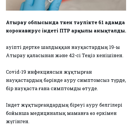
Атырау облысында өткен тәулікте 61 адамда
коронавирус індеті ПТР арқылы анықталды.
Қауіпті дертке шалдыққан науқастардың 19-ы
Атырау қаласынан және 42-сі Теңіз кенішінен.
Covid-19 инфекциясын жұқтырған
науқастардың бәрінде ауру симптомсыз түрде,
бір науқаста ғана симптомды өтуде.
Індет жұқтырғандардың біреуі ауру белгілері
бойынша медициналық маманға өз еркімен
жүгінген.