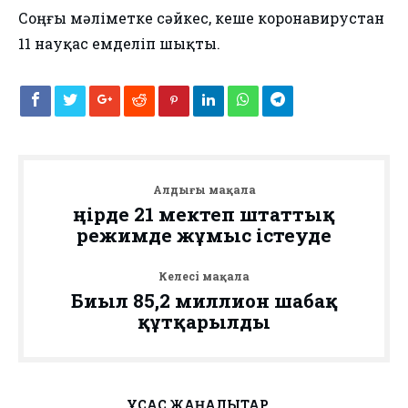
Соңғы мәліметке сәйкес, кеше коронавирустан
11 науқас емделіп шықты.
Алдыңғы мақала
Өңірде 21 мектеп штаттық
режимде жұмыс істеуде
Келесі мақала
Биыл 85,2 миллион шабақ
құтқарылды
ҰҚСАС ЖАҢАЛЫҚТАР