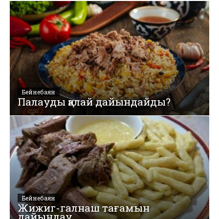
Бейнебаян
Палауды қалай дайындайды?
Бейнебаян
Жижиг-галнаш тағамын
дайындау