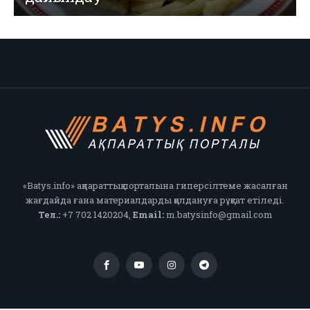
«Batys.info» ақпараттық порталына гиперсілтеме жасалған
жағдайда ғана материалдарды қолдануға рұқсат етіледі.
Тел.:
+7 702 1420204,
Email:
m.batysinfo@gmail.com