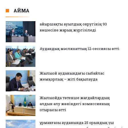
АЙМАҚ
Қайыршақты ауылдық округінің 93
көшесіне жарық жүргізіледі
Аудандық мәслихаттың 12-сессиясы өтті
Жылыой ауданындағы сыбайлас
жемқорлық – жіті бақылауда
Жылыойда төтенше жағдайлардың
алдын алу жөніндегі комиссияның
отырысы өтті
Құрманғазы ауданында 25 орындық үш