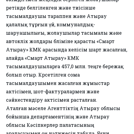
ретінде белгіленген және тиісінше
тасымалдаушы тараппен және Атырау
қалалық тұрғын үй, коммуналдық-
шаруашылығы, жолаушылар тасымалы және
автокөлік жолдары бөліміне қарасты «Смарт
Атырау» КМК арасында келісім шарт жасалған,
алайда «Смарт Атырау» КМК
тасымалдаушыларға 457,0 млн. теңге бережақ
болып отыр. Көрсетілген сома
тасымалдаушымен жасалған жұмыстар
актісімен, шот-фактуралармен және
сәйкестендіру актісімен расталған.
Аталған мәселе Агенттіктің Атырау облысы
бойынша департаментінің және Атырау
облысы Кәсіпкерлер палатасының
араласуымен оң нәтижесін табуда. Яғни,