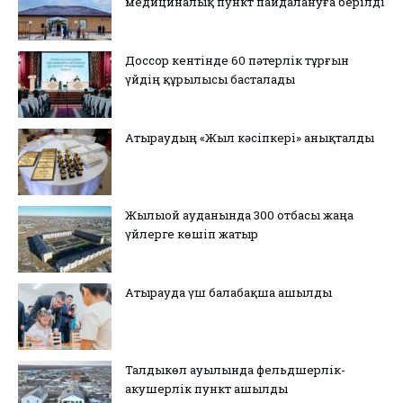
медициналық пункт пайдалануға берілді
Доссор кентінде 60 пәтерлік тұрғын
үйдің құрылысы басталады
Атыраудың «Жыл кәсіпкері» анықталды
Жылыой ауданында 300 отбасы жаңа
үйлерге көшіп жатыр
Атырауда үш балабақша ашылды
Талдыкөл ауылында фельдшерлік-
акушерлік пункт ашылды