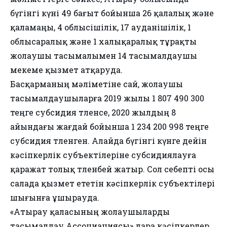
бүгінгі күні 49 бағыт бойынша 26 қалалық және
қаламаңы, 4 облысішілік, 17 ауданішілік, 1
облысаралық және 1 халықаралық тұрақты
жолаушы тасымалымен 14 тасымалдаушы
мекеме қызмет атқаруда.
Басқарманың мәліметіне сай, жолаушы
тасымалдаушыларға 2019 жылы 1 807 490 300
теңге субсидия төленсе, 2020 жылдың 8
айындағы жағдай бойынша 1 234 200 998 теңге
субсидия төленген. Алайда бүгінгі күнге дейін
кәсіпкерлік субъектілеріне субсидиялауға
қаражат толық төленбей жатыр. Сол себепті осы
салада қызмет ететін кәсіпкерлік субъектілері
шығынға ұшырауда.
«Атырау қаласының жолаушыларды
тасымалдау Ассоциациясы» дара кәсіпкерлер