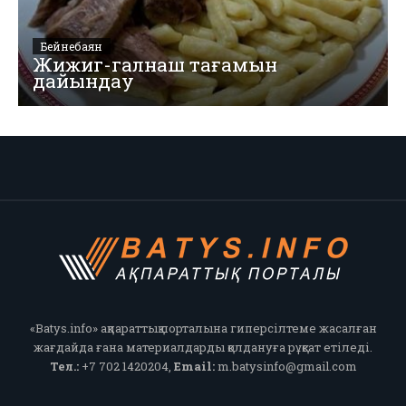
Бейнебаян
Жижиг-галнаш тағамын
дайындау
«Batys.info» ақпараттық порталына гиперсілтеме жасалған
жағдайда ғана материалдарды қолдануға рұқсат етіледі.
Тел.:
+7 702 1420204,
Email:
m.batysinfo@gmail.com