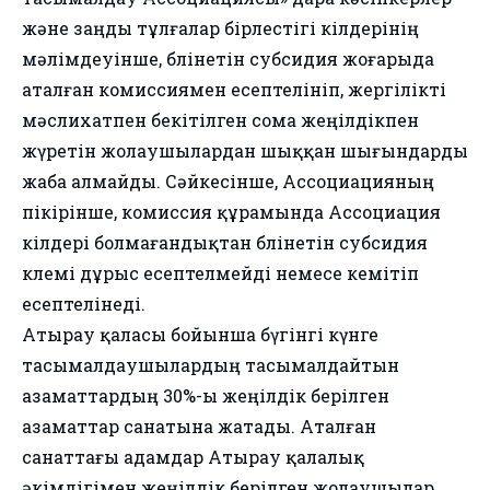
және заңды тұлғалар бірлестігі өкілдерінің
мәлімдеуінше, бөлінетін субсидия жоғарыда
аталған комиссиямен есептелініп, жергілікті
мәслихатпен бекітілген сома жеңілдікпен
жүретін жолаушылардан шыққан шығындарды
жаба алмайды. Сәйкесінше, Ассоциацияның
пікірінше, комиссия құрамында Ассоциация
өкілдері болмағандықтан бөлінетін субсидия
көлемі дұрыс есептелмейді немесе кемітіп
есептелінеді.
Атырау қаласы бойынша бүгінгі күнге
тасымалдаушылардың тасымалдайтын
азаматтардың 30%-ы жеңілдік берілген
азаматтар санатына жатады. Аталған
санаттағы адамдар Атырау қалалық
әкімдігімен жеңілдік берілген жолаушылар