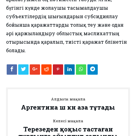
бүгінгі күнде жолаушы тасымалдаушы
субъектілердің шығындарын субсидиялау
бойынша қаражаттарды толық өтеу және одан
әрі қаржыландыру облыстық мәслихаттың
отырысында қаралып, тиісті қаражат бөлінетін
болады.
Алдыңғы мақала
Аргентина үш күн аза тұтады
Келесі мақала
Терезеден қоқыс тастаған
тұрғынға айыппұл салынды