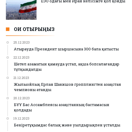
ЕЭО одағы мен Иран келісімге қол қойды
ОҚИ ОТЫРЫҢЫЗ
25.12.2023
Атырауда Президент шыршасына 300 бала қатысты
22.12.2023
Шетел азаматын қамауда ұстап, ақша бопсалағандар
тұтқындалды
21.12.2023
Жылыойлық Ерлан Шакишов грэпплингтен Қазақстан
чемпионы атанды
20.12.2023
БҰҰ Бас Ассамблеясы Қазақстанның бастамасын
қолдады
19.12.2023
Бекіретұқымдас балық және уылдырықпен ұсталды