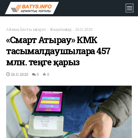
Аймақ
-
Басты ақпарат
-
Жаңалықтар
-
26.11.2020
«Смарт Атырау» КМК
тасымалдаушыларға 457
млн. теңге қарыз
26.11.2020
0
0