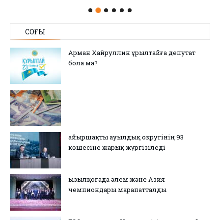
СОҢҒЫ
Арман Хайруллин Құрылтайға депутат
бола ма?
Қайыршақты ауылдық округінің 93
көшесіне жарық жүргізіледі
Қызылқоғада әлем және Азия
чемпиондары марапатталды