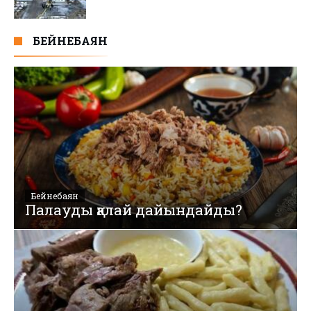
БЕЙНЕБАЯН
Бейнебаян
Палауды қалай дайындайды?