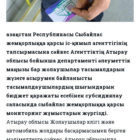
Қазақстан Республикасы Сыбайлас
жемқорлыққа қарсы іс-қимыл агенттігінің
тапсырмасына сәйкес Агенттіктің Атырау
облысы бойынша департаменті әлеуметтік
маңызы бар жолаушылар тасымалдарын
жүзеге асырумен байланысты
тасымалдаушылардың шығындарын
бюджет қаражаты есебінен субсидиялау
саласында сыбайлас жемқорлыққа қарсы
мониторинг жұмыстарын жүргізді.
Атырау облысы Жолаушылар көлігі және
автомобиль жолдары басқармасымен берген
мәліметтерге сәйкес, Атырау облысында