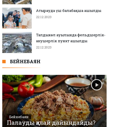
Атырауда үш балабақша ашылды
22.12.2023
Талдыкөл ауылында фельдшерлік-
акушерлік пункт ашылды
22.12.2023
БЕЙНЕБАЯН
Бейнебаян
Палауды қалай дайындайды?