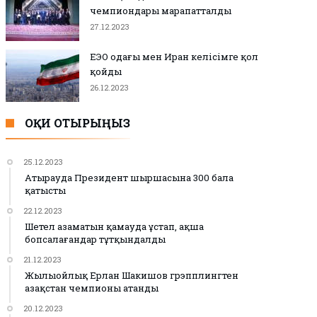
чемпиондары марапатталды
27.12.2023
ЕЭО одағы мен Иран келісімге қол
қойды
26.12.2023
ОҚИ ОТЫРЫҢЫЗ
25.12.2023
Атырауда Президент шыршасына 300 бала
қатысты
22.12.2023
Шетел азаматын қамауда ұстап, ақша
бопсалағандар тұтқындалды
21.12.2023
Жылыойлық Ерлан Шакишов грэпплингтен
Қазақстан чемпионы атанды
20.12.2023