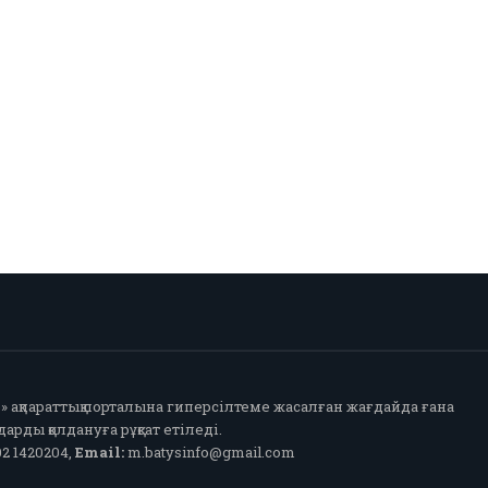
fo» ақпараттық порталына гиперсілтеме жасалған жағдайда ғана
арды қолдануға рұқсат етіледі.
2 1420204,
Email:
m.batysinfo@gmail.com