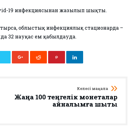
covid-19 инфекциясынан жазылып шықты.
атырса, облыстық инфекциялық стационарда –
нда 32 науқас ем қабылдауда.
Келесі мақала
Жаңа 100 теңгелік монеталар
айналымға шықты