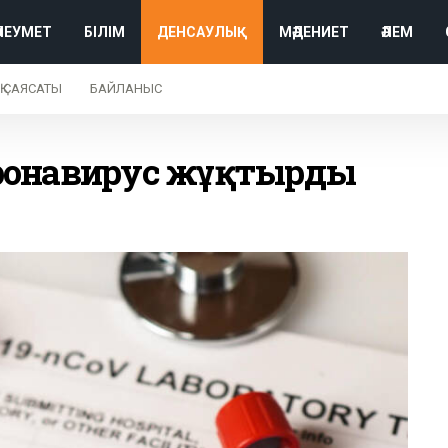
ӘЛЕУМЕТ
БІЛІМ
ДЕНСАУЛЫҚ
МӘДЕНИЕТ
ӘЛЕМ
Қ САЯСАТЫ
БАЙЛАНЫС
коронавирус жұқтырды