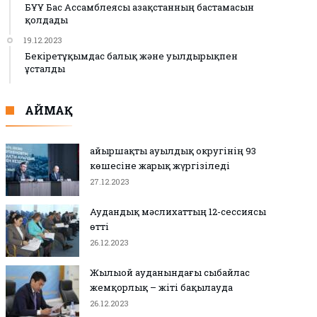
БҰҰ Бас Ассамблеясы Қазақстанның бастамасын
қолдады
19.12.2023
Бекіретұқымдас балық және уылдырықпен
ұсталды
АЙМАҚ
Қайыршақты ауылдық округінің 93
көшесіне жарық жүргізіледі
27.12.2023
Аудандық мәслихаттың 12-сессиясы
өтті
26.12.2023
Жылыой ауданындағы сыбайлас
жемқорлық – жіті бақылауда
26.12.2023