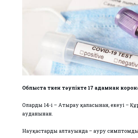
Облыста өткен тәулікте 17 адамнан коро
Олардың 14-і – Атырау қаласынан, екеуі – 
ауданынан.
Науқастардың алтауында – ауру симптомды