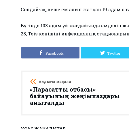
Сондай-ақ, кеше ем алып жатқан 19 адам 
Бүгінде 103 адам үй жағдайында емделіп ж
28, Теңіз кенішінің инфекциялық стационары
Facebook
Twitter
Алдыңғы мақала
«Парасатты отбасы»
байқауының жеңімпаздары
анықталды
ҰҚСАС ЖАҢАЛЫҚТАР