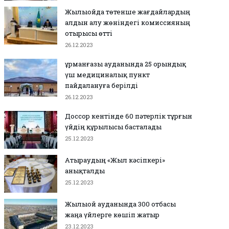
Жылыойда төтенше жағдайлардың
алдын алу жөніндегі комиссияның
отырысы өтті
26.12.2023
Құрманғазы ауданында 25 орындық
үш медициналық пункт
пайдалануға берілді
26.12.2023
27.12.2023
0
0
26.12.2023
0
0
ызылқоғада әлем және Азия
ЕЭО одағы мен Иран кел
Доссор кентінде 60 пәтерлік тұрғын
емпиондары марапатталды
қол қойды
үйдің құрылысы басталады
25.12.2023
Атыраудың «Жыл кәсіпкері»
анықталды
25.12.2023
Жылыой ауданында 300 отбасы
жаңа үйлерге көшіп жатыр
23.12.2023