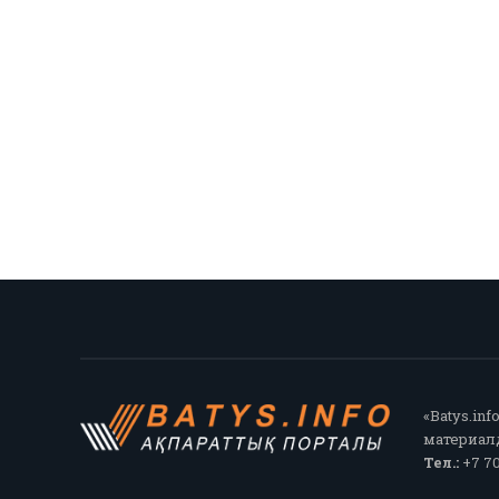
«Batys.in
материалд
Тел.:
+7 70