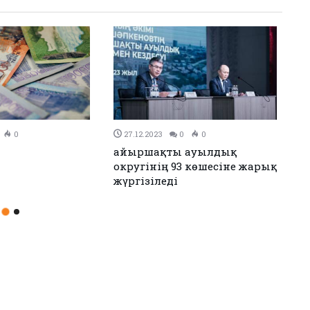
0
27.12.2023
0
0
Қайыршақты ауылдық
Қ
округінің 93 көшесіне жарық
ч
жүргізіледі