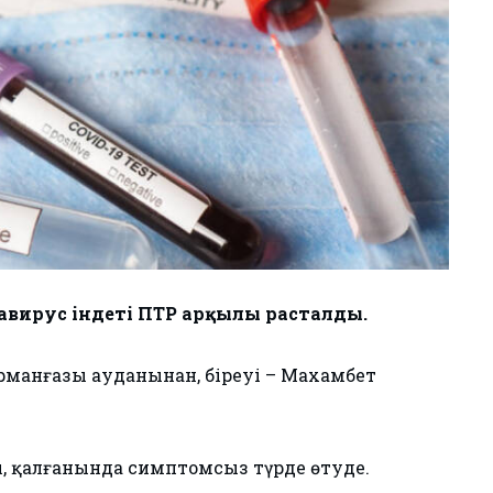
навирус індеті ПТР арқылы расталды.
Құрманғазы ауданынан, біреуі – Махамбет
, қалғанында симптомсыз түрде өтуде.