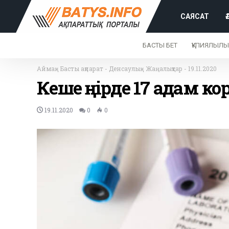
САЯСАТ
БАСТЫ БЕТ
ҚҰПИЯЛЫЛЫ
Аймақ
-
Басты ақпарат
-
Денсаулық
-
Жаңалықтар
-
19.11.2020
Кеше өңірде 17 адам 
19.11.2020
0
0