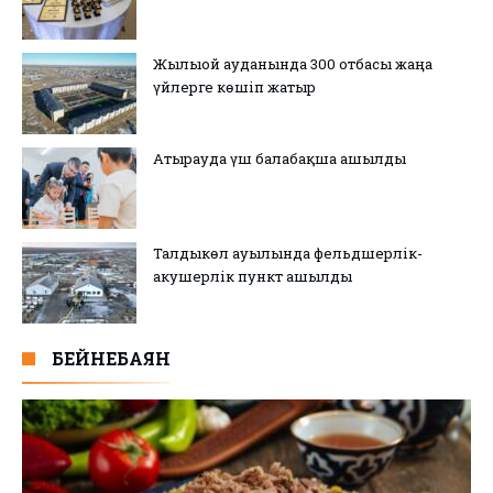
Жылыой ауданында 300 отбасы жаңа
үйлерге көшіп жатыр
Атырауда үш балабақша ашылды
Талдыкөл ауылында фельдшерлік-
акушерлік пункт ашылды
БЕЙНЕБАЯН