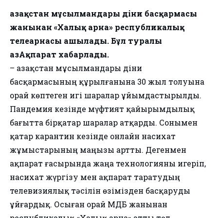
Қазақстан мұсылмандары діни басқармасы
жанынан «Халық арна» республикалық
телеарнасы ашылады. Бұл туралы
ҚазАқпарат хабарлады.
– Қазақстан мұсылмандары діни
басқармасының құрылғанына 30 жыл толуына
орай көптеген игі шаралар ұйымдастырылды.
Пандемия кезінде мүфтият қайырымдылық
бағытта бірқатар шаралар атқарды. Сонымен
қатар карантин кезінде онлайн насихат
жұмыстарының маңызы артты. Дегенмен
ақпарат ғасырында жаңа технологияны игеріп,
насихат жүргізу мен ақпарат таратудың
телевизиялық тәсілін өзімізден басқаруды
ұйғардық. Осыған орай ҚМДБ жанынан
республикалық «Халық арна» атты төл