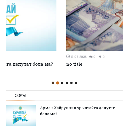
11.07.2026
0
0
no title
СОҢҒЫ
Арман Хайруллин Құрылтайға депутат
бола ма?