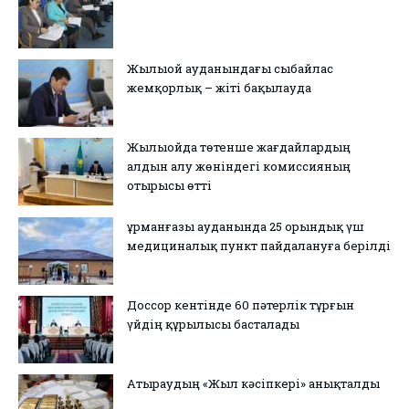
Жылыой ауданындағы сыбайлас
жемқорлық – жіті бақылауда
Жылыойда төтенше жағдайлардың
алдын алу жөніндегі комиссияның
отырысы өтті
Құрманғазы ауданында 25 орындық үш
медициналық пункт пайдалануға берілді
Доссор кентінде 60 пәтерлік тұрғын
үйдің құрылысы басталады
Атыраудың «Жыл кәсіпкері» анықталды