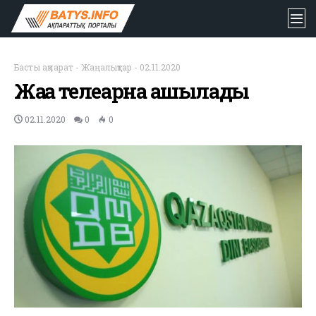
Басты ақпарат
-
Жаңалықтар
-
02.11.2020
Жаңа телеарна ашылады
02.11.2020
0
0