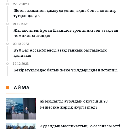
22.12.2023
Шетел азаматын қамауда ұстап, ақша бопсалағандар
тұтқындалды
21.12.2023
Жылыойлық Ерлан Шакишов грэпплингтен Қазақстан
чемпионы атанды
20.12.2023
БҰҰ Бас Ассамблеясы Қазақстанның бастамасын
қолдады
19.12.2023
Бекіретұқымдас балық және уылдырықпен ұсталды
АЙМАҚ
Қайыршақты ауылдық округінің 93
көшесіне жарық жүргізіледі
Аудандық мәслихаттың 12-сессиясы өтті