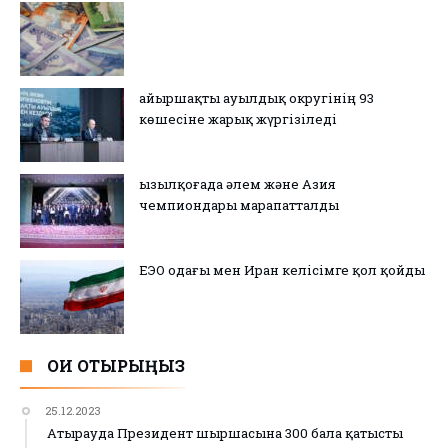
Қайыршақты ауылдық округінің 93
көшесіне жарық жүргізіледі
Қызылқоғада әлем және Азия
чемпиондары марапатталды
ЕЭО одағы мен Иран келісімге қол қойды
ОҚИ ОТЫРЫҢЫЗ
25.12.2023
Атырауда Президент шыршасына 300 бала қатысты