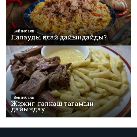
Бейнебаян
Палауды қалай дайындайды?
Бейнебаян
Жижиг-галнаш тағамын
дайындау