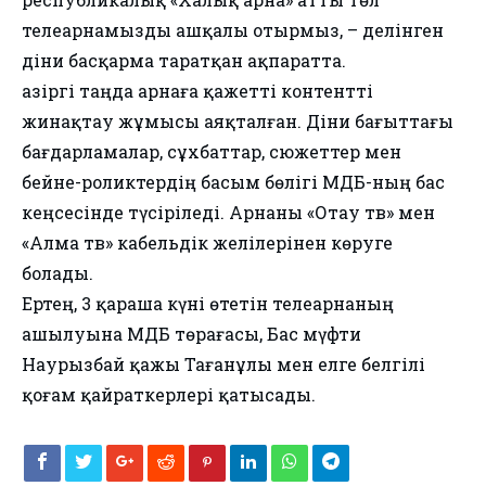
телеарнамызды ашқалы отырмыз, – делінген
діни басқарма таратқан ақпаратта.
Қазіргі таңда арнаға қажетті контентті
жинақтау жұмысы аяқталған. Діни бағыттағы
бағдарламалар, сұхбаттар, сюжеттер мен
бейне-роликтердің басым бөлігі ҚМДБ-ның бас
кеңсесінде түсіріледі. Арнаны «Отау тв» мен
«Алма тв» кабельдік желілерінен көруге
болады.
Ертең, 3 қараша күні өтетін телеарнаның
ашылуына ҚМДБ төрағасы, Бас мүфти
Наурызбай қажы Тағанұлы мен елге белгілі
қоғам қайраткерлері қатысады.