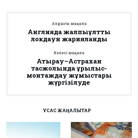
Алдыңғы мақала
Англияда жалпыұлттық
локдаун жарияланды
Келесі мақала
Атырау–Астрахан
тасжолында құрылыс-
монтаждау жұмыстары
жүргізілуде
ҰҚСАС ЖАҢАЛЫҚТАР