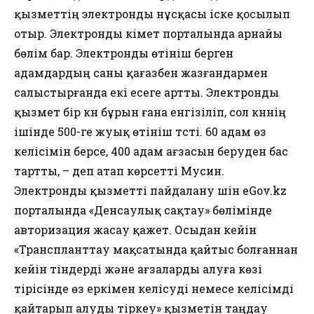
қызметтің электронды нұсқасы іске қосылып
отыр. Электронды үкімет порталында арнайы
бөлім бар. Электронды өтініш берген
адамдардың саны қағазбен жазғандармен
салыстырғанда екі есеге артты. Электронды
қызмет бір күн бұрын ғана енгізіліп, сол күннің
ішінде 500-ге жуық өтініш түсті. 60 адам өз
келісімін берсе, 400 адам ағзасын беруден бас
тартты, – деп атап көрсетті Мусин.
Электронды қызметті пайдалану үшін eGov.kz
порталында «Денсаулық сақтау» бөлімінде
авторизация жасау қажет. Осыдан кейін
«Транспланттау мақсатында қайтыс болғаннан
кейін тіндерді және ағзаларды алуға көзі
тірісінде өз еркімен келісуді немесе келісімді
қайтарып алуды тіркеу» қызметін таңдау