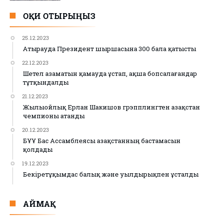
ОҚИ ОТЫРЫҢЫЗ
25.12.2023
Атырауда Президент шыршасына 300 бала қатысты
22.12.2023
Шетел азаматын қамауда ұстап, ақша бопсалағандар
тұтқындалды
21.12.2023
Жылыойлық Ерлан Шакишов грэпплингтен Қазақстан
чемпионы атанды
20.12.2023
БҰҰ Бас Ассамблеясы Қазақстанның бастамасын
қолдады
19.12.2023
Бекіретұқымдас балық және уылдырықпен ұсталды
АЙМАҚ