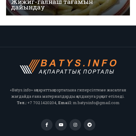
Жижиг-галнаш тағамын
дайындау
«Batys.info» ақпараттық порталына гиперсілтеме жасалған
жағдайда ғана материалдарды қолдануға рұқсат етіледі.
Тел.:
+7 702 1420204,
Email:
m.batysinfo@gmail.com