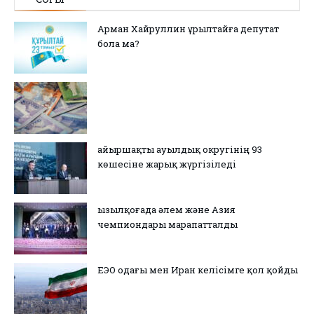
Арман Хайруллин Құрылтайға депутат
бола ма?
Қайыршақты ауылдық округінің 93
көшесіне жарық жүргізіледі
Қызылқоғада әлем және Азия
чемпиондары марапатталды
ЕЭО одағы мен Иран келісімге қол қойды