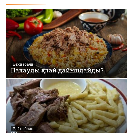
Бейнебаян
Палауды қалай дайындайды?
Бейнебаян