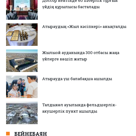
Доссор кентінде 60 пәтерлік тұрғын
үйдің құрылысы басталады
Атыраудың «Жыл кәсіпкері» анықталды
Жылыой ауданында 300 отбасы жаңа
үйлерге көшіп жатыр
Атырауда үш балабақша ашылды
Талдыкөл ауылында фельдшерлік-
акушерлік пункт ашылды
БЕЙНЕБАЯН