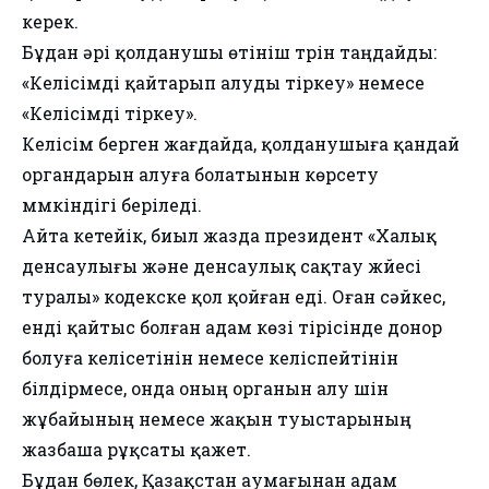
керек.
Бұдан әрі қолданушы өтініш түрін таңдайды:
«Келісімді қайтарып алуды тіркеу» немесе
«Келісімді тіркеу».
Келісім берген жағдайда, қолданушыға қандай
органдарын алуға болатынын көрсету
мүмкіндігі беріледі.
Айта кетейік, биыл жазда президент «Халық
денсаулығы және денсаулық сақтау жүйесі
туралы» кодекске қол қойған еді. Оған сәйкес,
енді қайтыс болған адам көзі тірісінде донор
болуға келісетінін немесе келіспейтінін
білдірмесе, онда оның органын алу үшін
жұбайының немесе жақын туыстарының
жазбаша рұқсаты қажет.
Бұдан бөлек, Қазақстан аумағынан адам