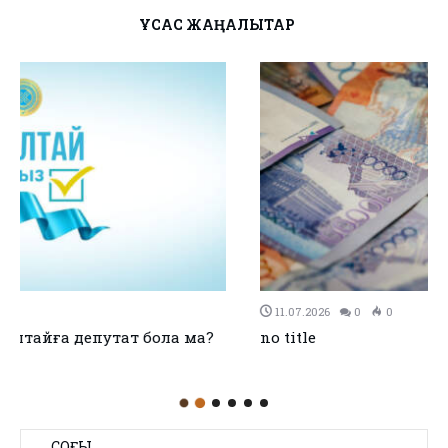
ҰҚСАС ЖАҢАЛЫҚТАР
11.07.2026
0
0
no title
СОҢҒЫ