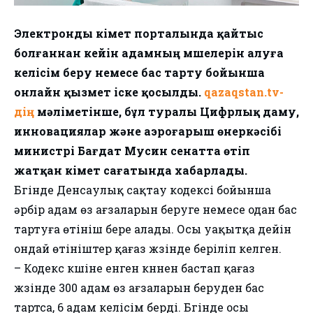
Электронды үкімет порталында қайтыс
болғаннан кейін адамның мүшелерін алуға
келісім беру немесе бас тарту бойынша
онлайн қызмет іске қосылды.
qazaqstan.tv-
дің
мәліметінше, бұл туралы Цифрлық даму,
инновациялар және аэроғарыш өнеркәсібі
министрі Бағдат Мусин сенатта өтіп
жатқан үкімет сағатында хабарлады.
Бүгінде Денсаулық сақтау кодексі бойынша
әрбір адам өз ағзаларын беруге немесе одан бас
тартуға өтініш бере алады. Осы уақытқа дейін
ондай өтініштер қағаз жүзінде беріліп келген.
– Кодекс күшіне енген күннен бастап қағаз
жүзінде 300 адам өз ағзаларын беруден бас
тартса, 6 адам келісім берді. Бүгінде осы