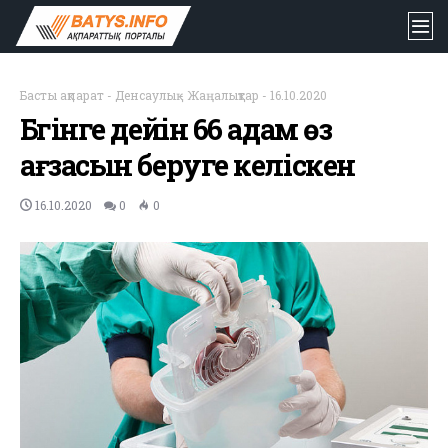
Басты ақпарат
-
Денсаулық
-
Жаңалықтар
-
16.10.2020
Бүгінге дейін 66 адам өз
ағзасын беруге келіскен
16.10.2020
0
0