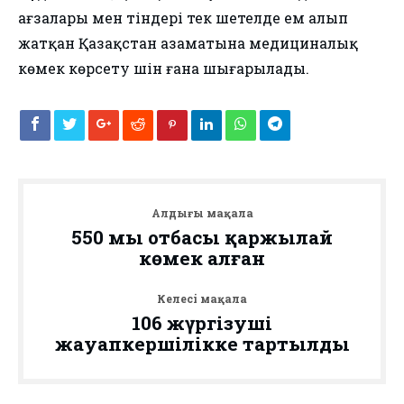
ағзалары мен тіндері тек шетелде ем алып
жатқан Қазақстан азаматына медициналық
көмек көрсету үшін ғана шығарылады.
Алдыңғы мақала
550 мың отбасы қаржылай
көмек алған
Келесі мақала
106 жүргізуші
жауапкершілікке тартылды