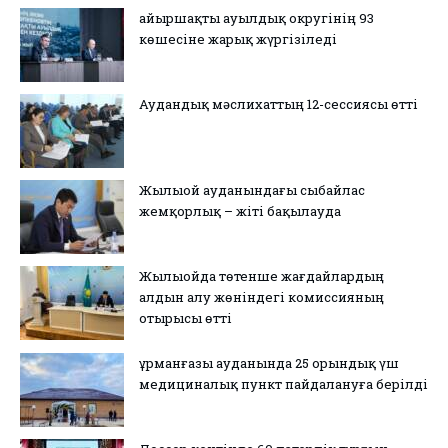
Қайыршақты ауылдық округінің 93
көшесіне жарық жүргізіледі
Аудандық мәслихаттың 12-сессиясы өтті
Жылыой ауданындағы сыбайлас
жемқорлық – жіті бақылауда
Жылыойда төтенше жағдайлардың
алдын алу жөніндегі комиссияның
отырысы өтті
Құрманғазы ауданында 25 орындық үш
медициналық пункт пайдалануға берілді