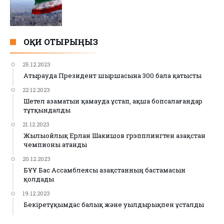
ОҚИ ОТЫРЫҢЫЗ
25.12.2023
Атырауда Президент шыршасына 300 бала қатысты
22.12.2023
Шетел азаматын қамауда ұстап, ақша бопсалағандар
тұтқындалды
21.12.2023
Жылыойлық Ерлан Шакишов грэпплингтен Қазақстан
чемпионы атанды
20.12.2023
БҰҰ Бас Ассамблеясы Қазақстанның бастамасын
қолдады
19.12.2023
Бекіретұқымдас балық және уылдырықпен ұсталды