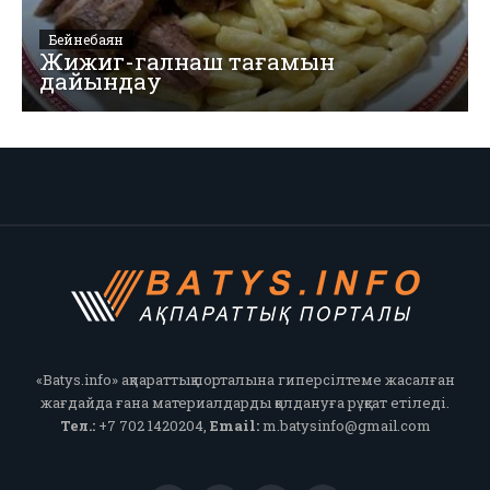
Бейнебаян
Жижиг-галнаш тағамын
дайындау
«Batys.info» ақпараттық порталына гиперсілтеме жасалған
жағдайда ғана материалдарды қолдануға рұқсат етіледі.
Тел.:
+7 702 1420204,
Email:
m.batysinfo@gmail.com