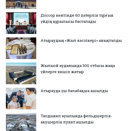
Доссор кентінде 60 пәтерлік тұрғын
үйдің құрылысы басталады
Атыраудың «Жыл кәсіпкері» анықталды
Жылыой ауданында 300 отбасы жаңа
үйлерге көшіп жатыр
Атырауда үш балабақша ашылды
Талдыкөл ауылында фельдшерлік-
акушерлік пункт ашылды