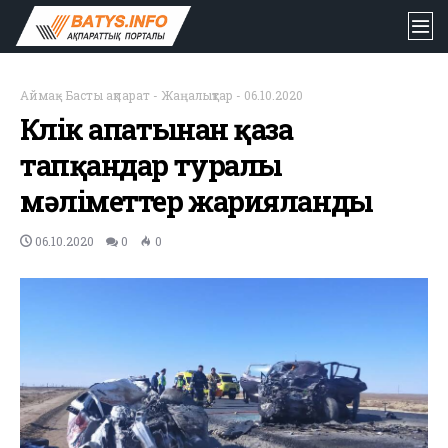
Аймақ
-
Басты ақпарат
-
Жаңалықтар
-
06.10.2020
Көлік апатынан қаза
тапқандар туралы
мәліметтер жарияланды
06.10.2020
0
0