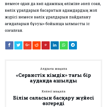
немесе одан да көп адамның өліміне әкеп соққан,
көлік құралдарын басқаратын адамдардың жол
жүрісі немесе көлік құралдарын пайдалану
қағидаларын бұзуы» бойынща қылмыстық іс
қозғалған.
Алдыңғы мақала
«Сервистік әкімдік» тағы бір
ауданда ашылды
Келесі мақала
Білім саласын басқару жүйесі
өзгереді