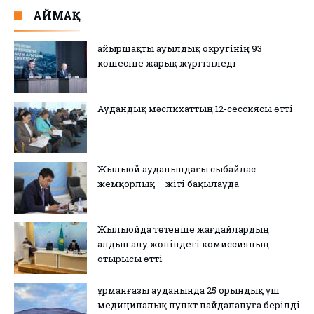
АЙМАҚ
Қайыршақты ауылдық округінің 93
көшесіне жарық жүргізіледі
Аудандық мәслихаттың 12-сессиясы өтті
Жылыой ауданындағы сыбайлас
жемқорлық – жіті бақылауда
Жылыойда төтенше жағдайлардың
алдын алу жөніндегі комиссияның
отырысы өтті
Құрманғазы ауданында 25 орындық үш
медициналық пункт пайдалануға берілді