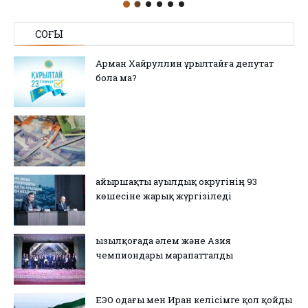
СОҢҒЫ
Арман Хайруллин Құрылтайға депутат
бола ма?
Қайыршақты ауылдық округінің 93
көшесіне жарық жүргізіледі
Қызылқоғада әлем және Азия
чемпиондары марапатталды
ЕЭО одағы мен Иран келісімге қол қойды