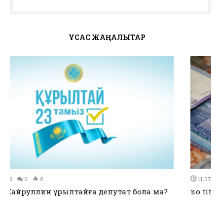
ҰҚСАС ЖАҢАЛЫҚТАР
11.07.2026
0
0
no title