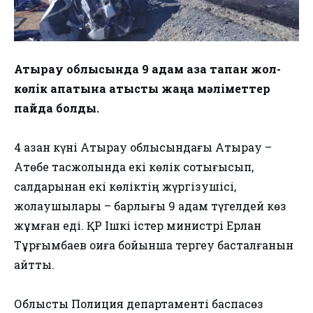
Атырау облысында 9 адам қаза тапқан жол-
көлік апатына қатысты жаңа мәліметтер
пайда болды.
4 қазан күні Атырау облысындағы Атырау –
Ақтөбе тасжолында екі көлік соқтығысып,
салдарынан екі көліктің жүргізушісі,
жолаушылары – барлығы 9 адам түгелдей көз
жұмған еді. ҚР Ішкі істер министрі Ерлан
Тұрғымбаев оқиға бойынша тергеу басталғанын
айтты.
Облыстық Полиция департаменті баспасөз