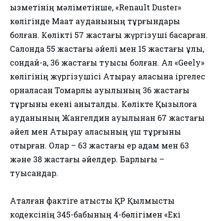
қызметінің мәліметінше, «Renault Duster»
көлігінде Мақат ауданының тұрғындары
болған. Көлікті 57 жастағы жүргізуші басқарған.
Салонда 55 жастағы әйелі мен 15 жастағы ұлы,
сондай-ақ, 36 жастағы туысы болған. Ал «Geely»
көлігінің жүргізушісі Атырау қаласына іргелес
орналасқан Томарлы ауылының 36 жастағы
тұрғыны екені анықталды. Көлікте Қызылқоға
ауданының Жангелдин ауылынан 67 жастағы
әйел мен Атырау қаласының үш тұрғыны
отырған. Олар – 63 жастағы ер адам мен 63
және 38 жастағы әйелдер. Барлығы –
туысқандар.
Аталған фактіге қатысты ҚР Қылмыстық
кодексінің 345-бабының 4-бөлігімен «Екі