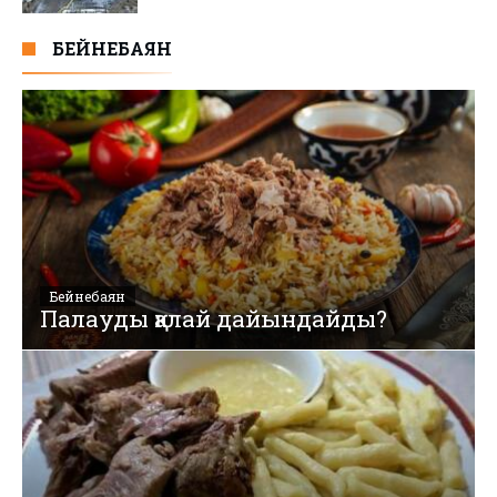
БЕЙНЕБАЯН
Бейнебаян
Палауды қалай дайындайды?