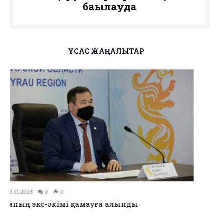
бақылауда
ҰҚСАС ЖАҢАЛЫҚТАР
09.11.2023
0
0
Қызылқоға ауданының әкімі таныстырылды