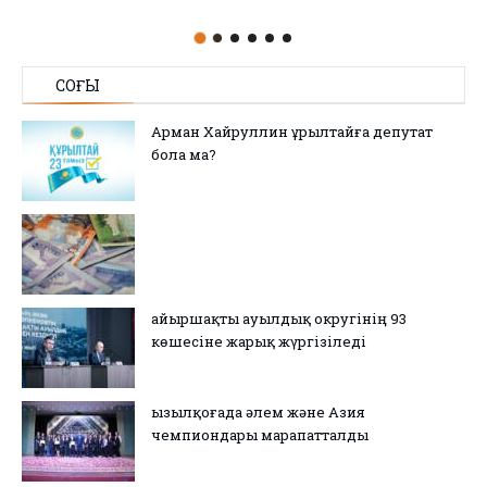
СОҢҒЫ
Арман Хайруллин Құрылтайға депутат
бола ма?
Қайыршақты ауылдық округінің 93
көшесіне жарық жүргізіледі
Қызылқоғада әлем және Азия
чемпиондары марапатталды