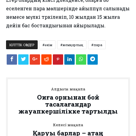
еселенген пара мөлшерінде айыппұл салынады
немесе мүлкі тәркіленіп, 10 жылдан 15 жылға
дейін бас бостандығынан айырылады.
КІЛТТІК СӨЗДЕР
әкім
жемқорлық
пара
Алдыңғы мақала
Оқиға орнынан бой
тасалағандар
жауапкершілікке тартылды
Келесі мақала
Қаруы барлар – қатаң