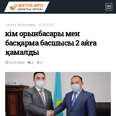
Аймақ
-
Жаңалықтар
-
15.09.2020
Әкім орынбасары мен
басқарма басшысы 2 айға
қамалды
15.09.2020
0
0