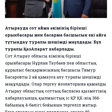
Атырауда сот аймақ әкімінің бірінші
орынбасары мен басқарма басшысын екі айға
тұтқындау туралы шешімді мақұлдады.
Бұл
туралы ҚазАқпарат хабарлады.
Сот Атырау облысы әкімінің бірінші
орынбасары Нұрлан Таубаев пен облыстық
құрылыс басқармасының басшысы Тимур
Басаровты 2 ай қамауға алу туралы шешімді
мақұлдады. Олар тергеу изоляторына қамалды.
Атырау облыстық соттың баспасөз қызметінің
хабарлауынша, қылмыстық іс ҚР ҚК-нің 366-
бабының 4-бөлігі бойынша тергеліп жатыр.
Егер олардың кінәсі дәлелденсе, оларға 80