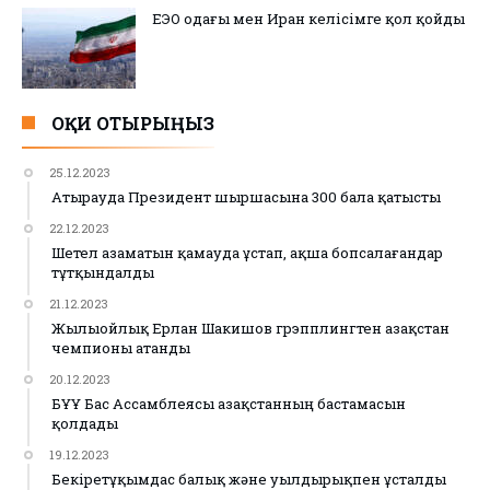
ЕЭО одағы мен Иран келісімге қол қойды
ОҚИ ОТЫРЫҢЫЗ
25.12.2023
Атырауда Президент шыршасына 300 бала қатысты
22.12.2023
Шетел азаматын қамауда ұстап, ақша бопсалағандар
тұтқындалды
21.12.2023
Жылыойлық Ерлан Шакишов грэпплингтен Қазақстан
чемпионы атанды
20.12.2023
БҰҰ Бас Ассамблеясы Қазақстанның бастамасын
қолдады
19.12.2023
Бекіретұқымдас балық және уылдырықпен ұсталды