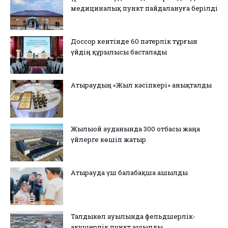
медициналық пункт пайдалануға берілді
Доссор кентінде 60 пәтерлік тұрғын
үйдің құрылысы басталады
Атыраудың «Жыл кәсіпкері» анықталды
Жылыой ауданында 300 отбасы жаңа
үйлерге көшіп жатыр
Атырауда үш балабақша ашылды
Талдыкөл ауылында фельдшерлік-
акушерлік пункт ашылды