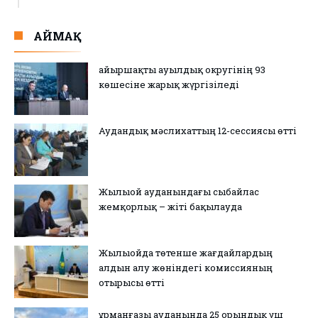
АЙМАҚ
Қайыршақты ауылдық округінің 93
көшесіне жарық жүргізіледі
Аудандық мәслихаттың 12-сессиясы өтті
Жылыой ауданындағы сыбайлас
жемқорлық – жіті бақылауда
Жылыойда төтенше жағдайлардың
алдын алу жөніндегі комиссияның
отырысы өтті
Құрманғазы ауданында 25 орындық үш