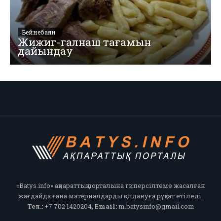
Бейнебаян
Жижиг-галнаш тағамын
дайындау
«Batys.info» ақпараттық порталына гиперсілтеме жасалған
жағдайда ғана материалдарды қолдануға рұқсат етіледі.
Тел.:
+7 702 1420204,
Email:
m.batysinfo@gmail.com