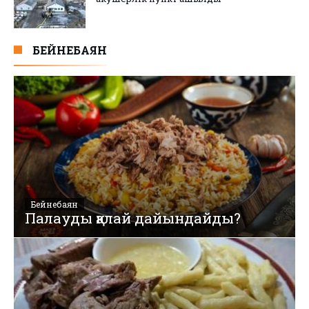
БЕЙНЕБАЯН
Бейнебаян
Палауды қалай дайындайды?