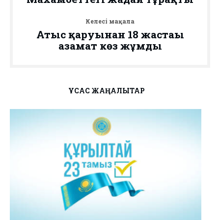
Келесі мақала
Атыс қаруынан 18 жастағы
азамат көз жұмды
ҰҚСАС ЖАҢАЛЫҚТАР