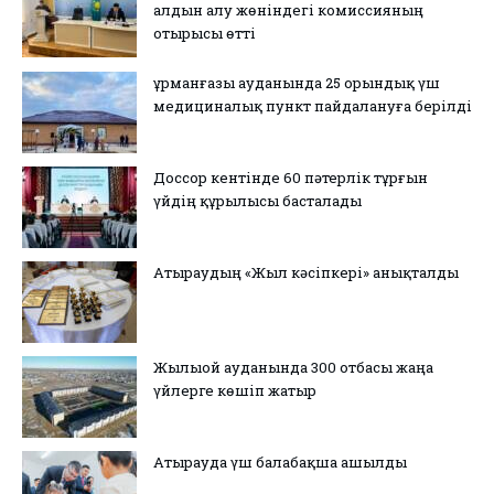
алдын алу жөніндегі комиссияның
отырысы өтті
Құрманғазы ауданында 25 орындық үш
медициналық пункт пайдалануға берілді
Доссор кентінде 60 пәтерлік тұрғын
үйдің құрылысы басталады
Атыраудың «Жыл кәсіпкері» анықталды
Жылыой ауданында 300 отбасы жаңа
үйлерге көшіп жатыр
Атырауда үш балабақша ашылды