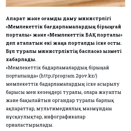
Ақпарат және қоғамдық даму министрлігі
«Мемлекеттік бағдарламалардың бірыңғай
порталы» және «Мемлекеттік БАҚ порталы»
деп аталатын екі жаңа порталды іске қосты.
Бұл туралы министрліктің баспасөз қызметі
хабарлады.
«Мемлекеттік бағдарламалардың бірыңғай
порталында» (http://program.2gov.kz/)
мемлекеттік бағдарламалардың іске асырылу
барысы мен кезеңдері туралы, оларға жауапты
және бақылайтын органдар туралы барлық
ақпараттар, мультимедиялық мазмұндағы
нұсқаулықтар, инфографикалар
орналастырылады.