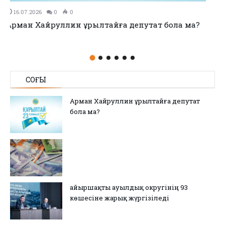
11.07.2026
0
0
no title
СОҢҒЫ
Арман Хайруллин Құрылтайға депутат
бола ма?
Қайыршақты ауылдық округінің 93
көшесіне жарық жүргізіледі