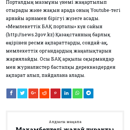
Порталдың мазмұны үнемі жаңартылып
отырады және жақын арада оның Youtube-тегі
арнайы арнамен бірігуі жүзеге асады.
«Мемлекеттік БАҚ порталы» күн сайын
(http://news.2gov.kz) Қазақстанның барлық
өңірінен ресми ақпараттарды, сондай-ақ,
мемлекеттік органдардың жаңалықтарын
жариялайды. Осы БАҚ арқылы оқырмандар
мен журналистер бастапқы дереккөздерден
ақпарат алып, пайдалана алады.
Алдыңғы мақала
Махамбеттегі жағдай тұрақты