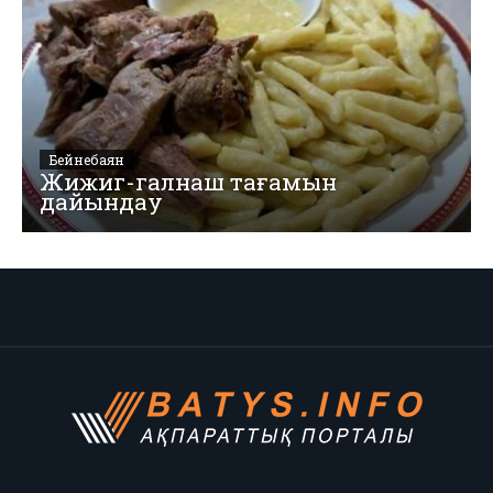
Бейнебаян
Жижиг-галнаш тағамын
дайындау