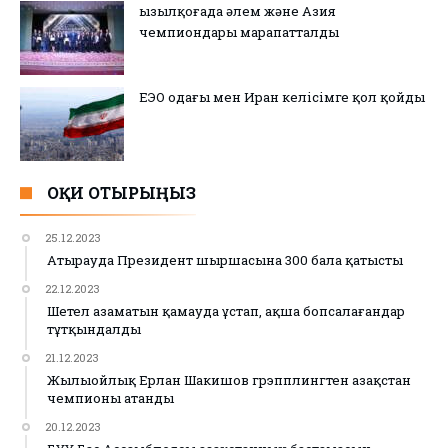
Қызылқоғада әлем және Азия
чемпиондары марапатталды
ЕЭО одағы мен Иран келісімге қол қойды
ОҚИ ОТЫРЫҢЫЗ
25.12.2023
Атырауда Президент шыршасына 300 бала қатысты
22.12.2023
Шетел азаматын қамауда ұстап, ақша бопсалағандар
тұтқындалды
21.12.2023
Жылыойлық Ерлан Шакишов грэпплингтен Қазақстан
чемпионы атанды
20.12.2023