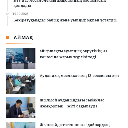
БҰҰ Бас Ассамблеясы Қазақстанның бастамасын
қолдады
19.12.2023
Бекіретұқымдас балық және уылдырықпен ұсталды
АЙМАҚ
Қайыршақты ауылдық округінің 93
көшесіне жарық жүргізіледі
Аудандық мәслихаттың 12-сессиясы өтті
Жылыой ауданындағы сыбайлас
жемқорлық – жіті бақылауда
Жылыойда төтенше жағдайлардың