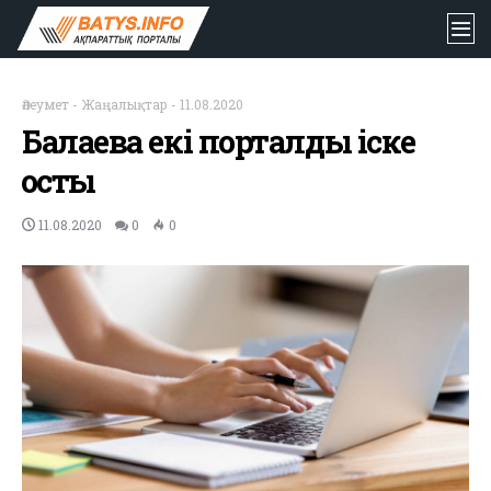
Әлеумет
-
Жаңалықтар
-
11.08.2020
Балаева екі порталды іске
қосты
11.08.2020
0
0