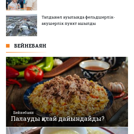
Талдыкөл ауылында фельдшерлік-
акушерлік пункт ашылды
БЕЙНЕБАЯН
Бейнебаян
Палауды қалай дайындайды?