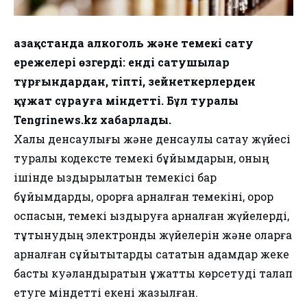
Қазақстанда алкоголь және темекі сату
ережелері өзгерді: енді сатушылар
тұрғындардан, тіпті, зейнеткерлерден
құжат сұрауға міндетті. Бұл туралы
Tengrinews.kz хабарлады.
Халық денсаулығы және денсаулық сақтау жүйесі
туралы кодексте темекі бұйымдарын, оның
ішінде қыздырылатын темекісі бар
бұйымдарды, қорқорға арналған темекіні, қорқор
қоспасын, темекі қыздыруға арналған жүйелерді,
тұтынудың электрондық жүйелерін және оларға
арналған сұйықтықтарды сататын адамдар жеке
басты куәландыратын құжатты көрсетуді талап
етуге міндетті екені жазылған.