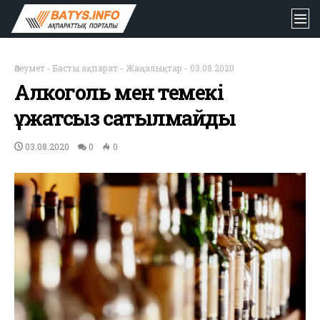
Әлеумет
-
Басты ақпарат
-
Жаңалықтар
-
03.08.2020
Алкоголь мен темекі
құжатсыз сатылмайды
03.08.2020
0
0