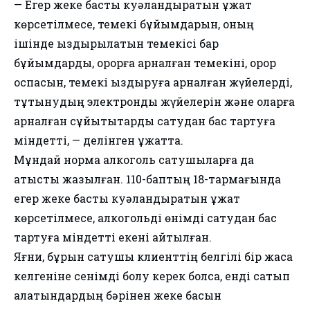
— Егер жеке басты куәландыратын құжат
көрсетілмесе, темекі бұйымдарын, оның
ішінде қыздырылатын темекісі бар
бұйымдарды, қорқорға арналған темекіні, қорқор
қоспасын, темекі қыздыруға арналған жүйелерді,
тұтынудың электрондық жүйелерін және оларға
арналған сұйықтықтарды сатудан бас тартуға
міндетті, — делінген құжатта.
Мұндай норма алкоголь сатушыларға да
қатысты жазылған. 110-баптың 18-тармағында
егер жеке басты куәландыратын құжат
көрсетілмесе, алкогольді өнімді сатудан бас
тартуға міндетті екені айтылған.
Яғни, бұрын сатушы клиенттің белгілі бір жасқа
келгеніне сенімді болу керек болса, енді сатып
алатындардың бәрінен жеке басын