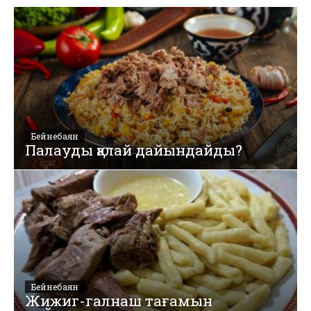
Бейнебаян
Палауды қалай дайындайды?
Бейнебаян
Жижиг-галнаш тағамын