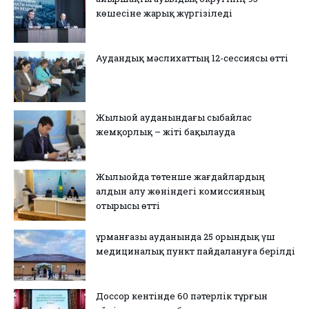
көшесіне жарық жүргізіледі
Аудандық мәслихаттың 12-сессиясы өтті
Жылыой ауданындағы сыбайлас
жемқорлық – жіті бақылауда
Жылыойда төтенше жағдайлардың
алдын алу жөніндегі комиссияның
отырысы өтті
Құрманғазы ауданында 25 орындық үш
медициналық пункт пайдалануға берілді
Доссор кентінде 60 пәтерлік тұрғын