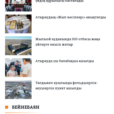
үйдің құрылысы басталады
Атыраудың «Жыл кәсіпкері» анықталды
Жылыой ауданында 300 отбасы жаңа
үйлерге көшіп жатыр
Атырауда үш балабақша ашылды
Талдыкөл ауылында фельдшерлік-
акушерлік пункт ашылды
БЕЙНЕБАЯН