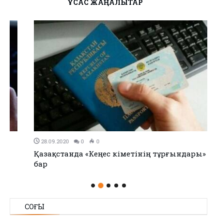
ҰҚСАС ЖАҢАЛЫҚТАР
28.09.2020
0
0
Қазақстанда «Кеңес үкіметінің тұрғындары» әлі
бар
СОҢҒЫ