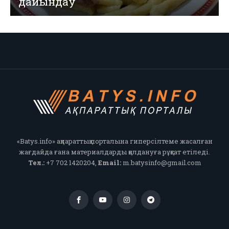
дайындау
«Batys.info» ақпараттық порталына гиперсілтеме жасалған
жағдайда ғана материалдарды қолдануға рұқсат етіледі.
Тел.:
+7 702 1420204,
Email:
m.batysinfo@gmail.com