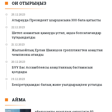
ОҚИ ОТЫРЫҢЫЗ
25.12.2023
Атырауда Президент шыршасына 300 бала қатысты
22.12.2023
Шетел азаматын қамауда ұстап, ақша бопсалағандар
тұтқындалды
21.12.2023
Жылыойлық Ерлан Шакишов грэпплингтен Қазақстан
чемпионы атанды
20.12.2023
БҰҰ Бас Ассамблеясы Қазақстанның бастамасын
қолдады
19.12.2023
Бекіретұқымдас балық және уылдырықпен ұсталды
АЙМАҚ
Қайыршақты ауылдық округінің 93