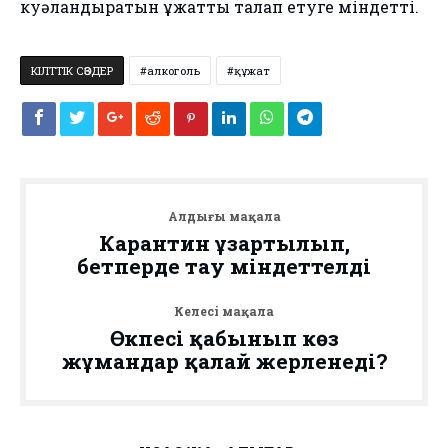
куәландыратын құжатты талап етуге міндетті.
КІЛТТІК СӨЗДЕР
алкоголь
құжат
Алдыңғы мақала
Карантин ұзартылып,
бетперде тағу міндеттелді
Келесі мақала
Өкпесі қабынып көз
жұмғандар қалай жерленеді?