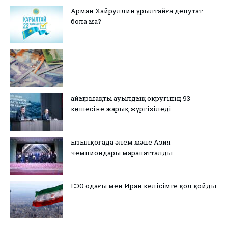
Арман Хайруллин Құрылтайға депутат
бола ма?
Қайыршақты ауылдық округінің 93
көшесіне жарық жүргізіледі
Қызылқоғада әлем және Азия
чемпиондары марапатталды
ЕЭО одағы мен Иран келісімге қол қойды