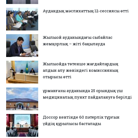
Аудандық мәслихаттың 12-сессиясы өтті
Жылыой ауданындағы сыбайлас
жемқорлық – жіті бақылауда
Жылыойда төтенше жағдайлардың
алдын алу жөніндегі комиссияның
отырысы өтті
Құрманғазы ауданында 25 орындық үш
медициналық пункт пайдалануға берілді
Доссор кентінде 60 пәтерлік тұрғын
үйдің құрылысы басталады