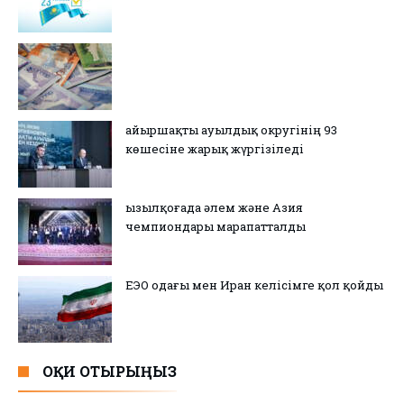
Қайыршақты ауылдық округінің 93
көшесіне жарық жүргізіледі
Қызылқоғада әлем және Азия
чемпиондары марапатталды
ЕЭО одағы мен Иран келісімге қол қойды
ОҚИ ОТЫРЫҢЫЗ