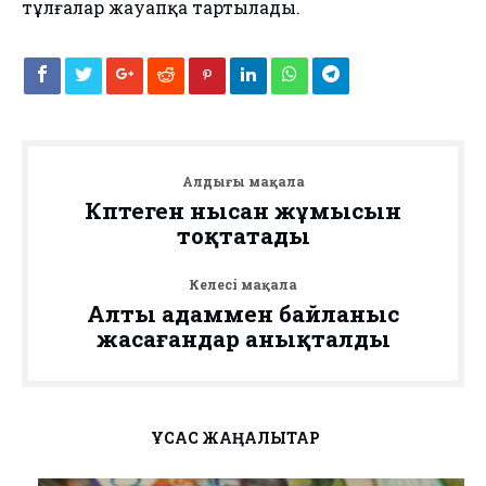
тұлғалар жауапқа тартылады.
Алдыңғы мақала
Көптеген нысан жұмысын
тоқтатады
Келесі мақала
Алты адаммен байланыс
жасағандар анықталды
ҰҚСАС ЖАҢАЛЫҚТАР