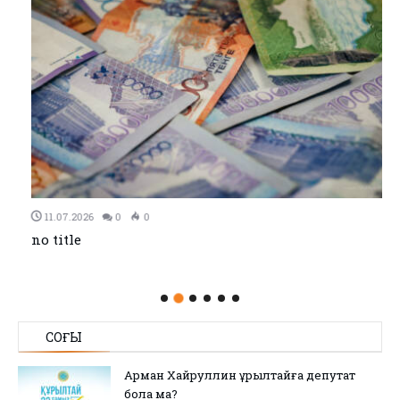
11.07.2026
0
0
no title
СОҢҒЫ
Арман Хайруллин Құрылтайға депутат
бола ма?