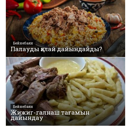
Бейнебаян
Палауды қалай дайындайды?
Бейнебаян
Жижиг-галнаш тағамын
дайындау