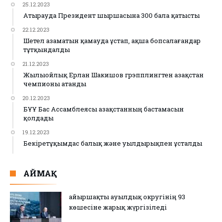
25.12.2023
Атырауда Президент шыршасына 300 бала қатысты
22.12.2023
Шетел азаматын қамауда ұстап, ақша бопсалағандар
тұтқындалды
21.12.2023
Жылыойлық Ерлан Шакишов грэпплингтен Қазақстан
чемпионы атанды
20.12.2023
БҰҰ Бас Ассамблеясы Қазақстанның бастамасын
қолдады
19.12.2023
Бекіретұқымдас балық және уылдырықпен ұсталды
АЙМАҚ
Қайыршақты ауылдық округінің 93
көшесіне жарық жүргізіледі