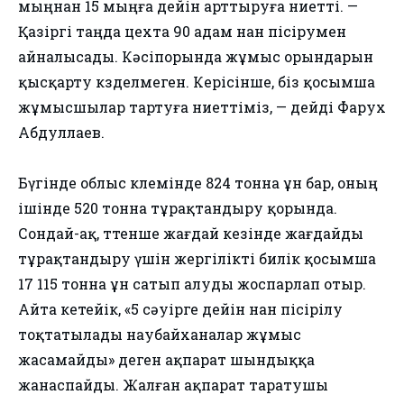
мыңнан 15 мыңға дейін арттыруға ниетті. —
Қазіргі таңда цехта 90 адам нан пісірумен
айналысады. Кәсіпорында жұмыс орындарын
қысқарту көзделмеген. Керісінше, біз қосымша
жұмысшылар тартуға ниеттіміз, — дейді Фарух
Абдуллаев.
Бүгінде облыс көлемінде 824 тонна ұн бар, оның
ішінде 520 тонна тұрақтандыру қорында.
Сондай-ақ, төтенше жағдай кезінде жағдайды
тұрақтандыру үшін жергілікті билік қосымша
17 115 тонна ұн сатып алуды жоспарлап отыр.
Айта кетейік, «5 сәуірге дейін нан пісірілу
тоқтатылады наубайханалар жұмыс
жасамайды» деген ақпарат шындыққа
жанаспайды. Жалған ақпарат таратушы