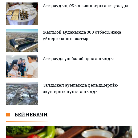
Атыраудың «Жыл кәсіпкері» анықталды
Жылыой ауданында 300 отбасы жаңа
үйлерге көшіп жатыр
Атырауда үш балабақша ашылды
Талдыкөл ауылында фельдшерлік-
акушерлік пункт ашылды
БЕЙНЕБАЯН