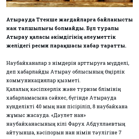
Атырауда Төтенше жағдайларға байланысты
нан тапшылығы болмайды. Бұл туралы
Атырау қаласы әкімдігінің әлеуметтік
желідегі ресми парақшасы хабар таратты.
Наубайханалар өз өнімдерін арттыруға мүдделі,
деп хабарлайды Атырау облысының Өңірлік
коммуникациялар қызметі.
Қалалық кәсіпкерлік және туризм бөлімінің
хабарламасына сәйкес, бүгінде Атырауда
күнделікті 40 мың нан пісіріліп, 8 наубайхана
жұмыс жасауда. «Дәулет нан»
наубайханасының өкілі Фарух Абдуллаевтың
айтуынша, кәсіпорын нан өнімін тәулігіне 7