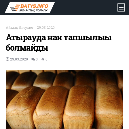
Аймақ
-
Әлеумет
-
29.03.2020
Атырауда нан тапшылығы
болмайды
29.03.2020
0
0