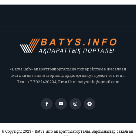
«Batys.info» ақпараттық порталына гиперсілтеме жасалған
жағдайда ғана материалдарды қолдануға рұқсат етіледі.
Тел.:
+7 702 1420204,
Email:
m.batysinfo@gmail.com
© Copyright 2023 - Batys.info ақпараттық порталы. Барлық құқықтар сақталған.