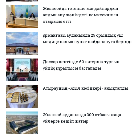
Жылыойда төтенше жағдайлардың
алдын алу жөніндегі комиссияның
отырысы өтті
Құрманғазы ауданында 25 орындық үш
медициналық пункт пайдалануға берілді
Доссор кентінде 60 пәтерлік тұрғын
үйдің құрылысы басталады
Атыраудың «Жыл кәсіпкері» анықталды
Жылыой ауданында 300 отбасы жаңа
үйлерге көшіп жатыр