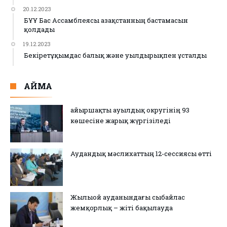
20.12.2023
БҰҰ Бас Ассамблеясы Қазақстанның бастамасын
қолдады
19.12.2023
Бекіретұқымдас балық және уылдырықпен ұсталды
АЙМАҚ
Қайыршақты ауылдық округінің 93
көшесіне жарық жүргізіледі
Аудандық мәслихаттың 12-сессиясы өтті
Жылыой ауданындағы сыбайлас
жемқорлық – жіті бақылауда