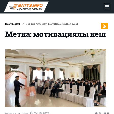
Басты Бет
Тегтік Мұрағат: Мотивациялық Кеш
Метка: мотивациялық кеш
batys_admin
24.10.2023
0
0