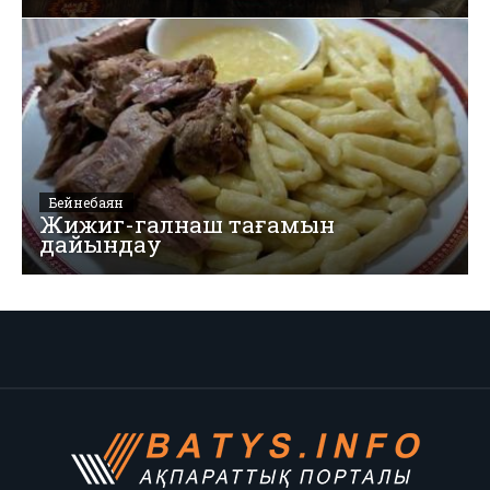
Бейнебаян
Жижиг-галнаш тағамын
дайындау