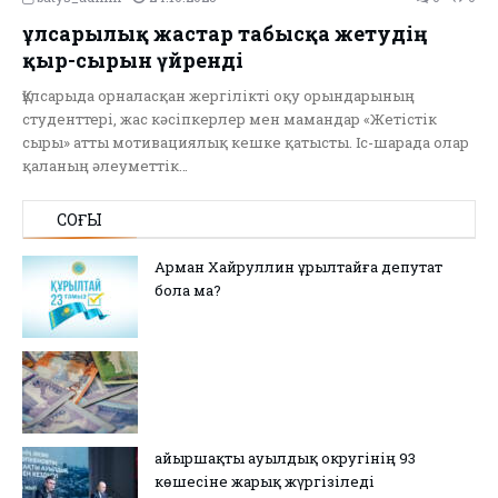
Құлсарылық жастар табысқа жетудің
қыр-сырын үйренді
Құлсарыда орналасқан жергілікті оқу орындарының
студенттері, жас кәсіпкерлер мен мамандар «Жетістік
сыры» атты мотивациялық кешке қатысты. Іс-шарада олар
қаланың әлеуметтік…
СОҢҒЫ
Арман Хайруллин Құрылтайға депутат
бола ма?
Қайыршақты ауылдық округінің 93
көшесіне жарық жүргізіледі