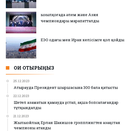
Қызылқоғада әлем және Азия
чемпиондары марапатталды
ЕЭО одағы мен Иран келісімге қол қойды
ОҚИ ОТЫРЫҢЫЗ
25.12.2023
Атырауда Президент шыршасына 300 бала қатысты
22.12.2023
Шетел азаматын қамауда ұстап, ақша бопсалағандар
тұтқындалды
21.12.2023
Жылыойлық Ерлан Шакишов грэпплингтен Қазақстан
чемпионы атанды