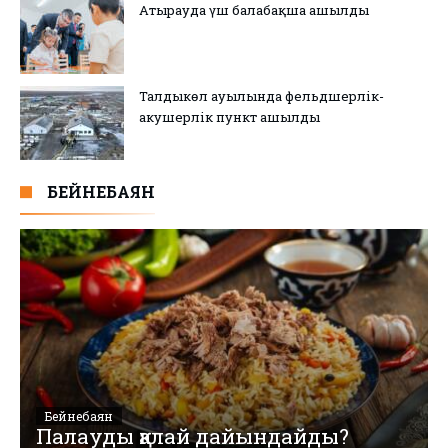
Атырауда үш балабақша ашылды
Талдыкөл ауылында фельдшерлік-
акушерлік пункт ашылды
БЕЙНЕБАЯН
Бейнебаян
Палауды қалай дайындайды?